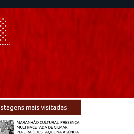
stagens mais visitadas
MARANHÃO CULTURAL: PRESENÇA
MULTIFACETADA DE GILMAR
PEREIRA É DESTAQUE NA AGÊNCIA