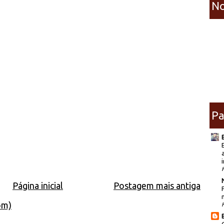
No
Pa
i
Página inicial
Postagem mais antiga
om)