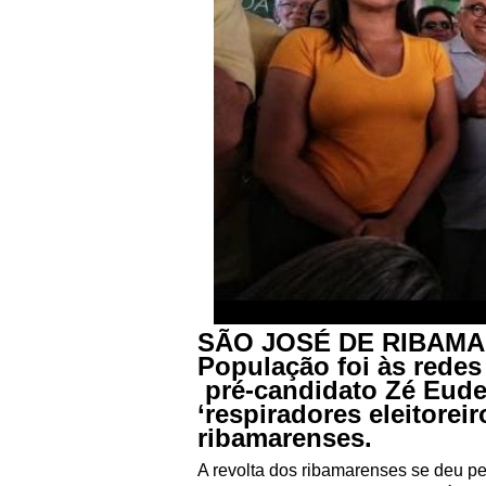
SÃO JOSÉ DE RIBAM
População foi às redes
pré-candidato Zé Eude
‘respiradores eleitorei
ribamarenses.
A revolta dos ribamarenses se deu pe