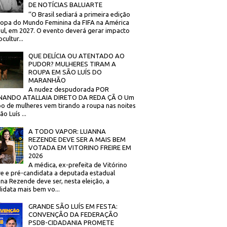
DE NOTÍCIAS BALUARTE
‘’O Brasil sediará a primeira edição
opa do Mundo Feminina da FIFA na América
ul, em 2027. O evento deverá gerar impacto
cultur...
QUE DELÍCIA OU ATENTADO AO
PUDOR? MULHERES TIRAM A
ROUPA EM SÃO LUÍS DO
MARANHÃO
A nudez despudorada POR
NANDO ATALLAIA DIRETO DA REDA ÇÃ O Um
o de mulheres vem tirando a roupa nas noites
o Luís ...
A TODO VAPOR: LUANNA
REZENDE DEVE SER A MAIS BEM
VOTADA EM VITORINO FREIRE EM
2026
A médica, ex-prefeita de Vitórino
re e pré-candidata a deputada estadual
na Rezende deve ser, nesta eleição, a
idata mais bem vo...
GRANDE SÃO LUÍS EM FESTA:
CONVENÇÃO DA FEDERAÇÃO
PSDB-CIDADANIA PROMETE