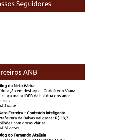
ssos Seguidores
rceiros ANB
Blog do Neto Weba
Educação em destaque : Godofredo Viana
alcança maior IDEB da história dos anos
niciais
Há 3 horas
Neto Ferreira – Conteúdo Inteligente
Prefeitura de Balsas vai gastar R$ 13,7
milhões com obras viárias
Há 18 horas
Blog do Fernando Atallaia
OFICIAL TOTAL, ITAMARATY GERAL!