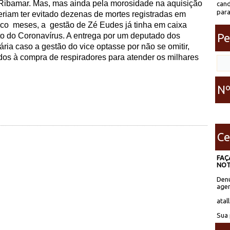
Ribamar. Mas, mas ainda pela morosidade na aquisição
cand
para
iam ter evitado dezenas de mortes registradas em
nco
meses, a
gestão de Zé Eudes já tinha em caixa
Pe
nto do Coronavírus. A entrega por um deputado dos
ria caso a gestão do vice optasse por não se omitir,
ados à compra de respiradores para atender os milhares
Nº
Ce
FAÇ
NOT
Denú
agen
atal
Sua 