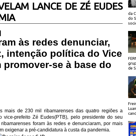
EVELAM LANCE DE ZÉ EUDES
da C
MIA
do S
socio
 |
am às redes denunciar,
 intenção política do Vice
FER
m promover-se à base do
grup
de Sã
Frei
Luan
s mais de 230 mil ribamarenses das quatro regiões a
cand
o vice-prefeito Zé Eudes(PTB), pelo presidente do seu
 ribamarenses foram às redes e denunciaram, por mais
 em oxigenar a pré-candidatura à custa da pandemia.