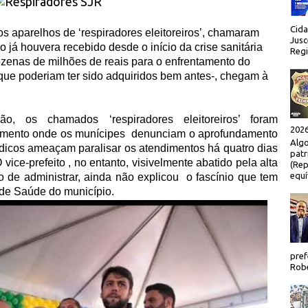
Cida
 aparelhos de ‘respiradores eleitoreiros’, chamaram
Jusc
o já houvera recebido desde o início da crise sanitária
Regi
enas de milhões de reais para o enfrentamento do
 que poderiam ter sido adquiridos bem antes-, chegam à
ão, os chamados ‘respiradores eleitoreiros’ foram
2026
mento onde os munícipes
denunciam o aprofundamento
Algo
dicos ameaçam paralisar os atendimentos há quatro dias
patr
vice-prefeito , no entanto, visivelmente abatido pela alta
(Rep
equí
o de administrar, ainda não explicou
o fascínio que tem
de Saúde do município.
pref
Robe