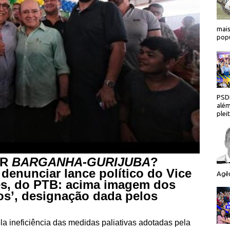
mais
popu
PSDB
além
plei
AR
BARGANHA
-
GURIJUBA
?
 denunciar lance político do Vice
Agên
s, do PTB: acima imagem dos
ros’, designação dada pelos
la ineficiência das medidas paliativas adotadas pela