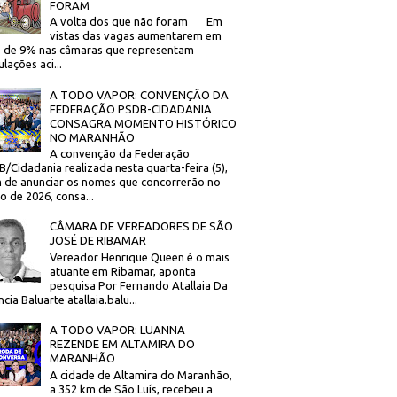
FORAM
A volta dos que não foram Em
vistas das vagas aumentarem em
 de 9% nas câmaras que representam
lações aci...
A TODO VAPOR: CONVENÇÃO DA
FEDERAÇÃO PSDB-CIDADANIA
CONSAGRA MOMENTO HISTÓRICO
NO MARANHÃO
A convenção da Federação
/Cidadania realizada nesta quarta-feira (5),
 de anunciar os nomes que concorrerão no
to de 2026, consa...
CÂMARA DE VEREADORES DE SÃO
JOSÉ DE RIBAMAR
Vereador Henrique Queen é o mais
atuante em Ribamar, aponta
pesquisa Por Fernando Atallaia Da
cia Baluarte atallaia.balu...
A TODO VAPOR: LUANNA
REZENDE EM ALTAMIRA DO
MARANHÃO
A cidade de Altamira do Maranhão,
a 352 km de São Luís, recebeu a