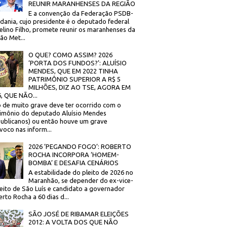
REUNIR MARANHENSES DA REGIÃO
E a convenção da Federação PSDB-
dania, cujo presidente é o deputado federal
elino Filho, promete reunir os maranhenses da
ão Met...
O QUE? COMO ASSIM? 2026
‘PORTA DOS FUNDOS?’: ALUÍSIO
MENDES, QUE EM 2022 TINHA
PATRIMÔNIO SUPERIOR A R$ 5
MILHÕES, DIZ AO TSE, AGORA EM
, QUE NÃO...
 de muito grave deve ter ocorrido com o
imônio do deputado Aluísio Mendes
ublicanos) ou então houve um grave
voco nas inform...
2026 ‘PEGANDO FOGO’: ROBERTO
ROCHA INCORPORA ‘HOMEM-
BOMBA’ E DESAFIA CENÁRIOS
A estabilidade do pleito de 2026 no
Maranhão, se depender do ex-vice-
eito de São Luís e candidato a governador
rto Rocha a 60 dias d...
SÃO JOSÉ DE RIBAMAR ELEIÇÕES
2012: A VOLTA DOS QUE NÃO