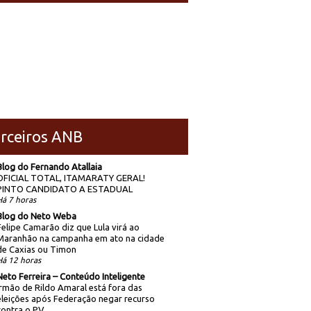
rceiros ANB
Blog do Fernando Atallaia
OFICIAL TOTAL, ITAMARATY GERAL!
PINTO CANDIDATO A ESTADUAL
Há 7 horas
Blog do Neto Weba
Felipe Camarão diz que Lula virá ao
Maranhão na campanha em ato na cidade
de Caxias ou Timon
Há 12 horas
Neto Ferreira – Conteúdo Inteligente
Irmão de Rildo Amaral está fora das
eleições após Federação negar recurso
contra o PV