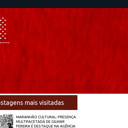
stagens mais visitadas
MARANHÃO CULTURAL: PRESENÇA
MULTIFACETADA DE GILMAR
PEREIRA É DESTAQUE NA AGÊNCIA