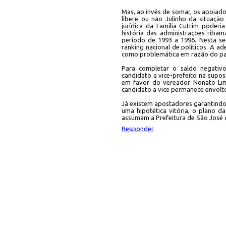
Mas, ao invés de somar, os apoiado
libere ou não Julinho da situação
jurídica da Família Cutrim poderi
história das administrações riba
período de 1993 a 1996. Nesta se
ranking nacional de políticos. A 
como problemática em razão do pas
Para completar o saldo negativ
candidato a vice-prefeito na supost
em favor do vereador Nonato Lim
candidato a vice permanece envolto
Já existem apostadores garantindo 
uma hipotética vitória, o plano d
assumam a Prefeitura de São José 
Responder