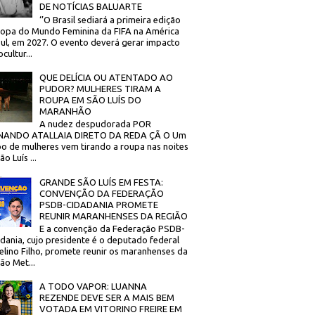
DE NOTÍCIAS BALUARTE
‘’O Brasil sediará a primeira edição
opa do Mundo Feminina da FIFA na América
ul, em 2027. O evento deverá gerar impacto
cultur...
QUE DELÍCIA OU ATENTADO AO
PUDOR? MULHERES TIRAM A
ROUPA EM SÃO LUÍS DO
MARANHÃO
A nudez despudorada POR
NANDO ATALLAIA DIRETO DA REDA ÇÃ O Um
o de mulheres vem tirando a roupa nas noites
o Luís ...
GRANDE SÃO LUÍS EM FESTA:
CONVENÇÃO DA FEDERAÇÃO
PSDB-CIDADANIA PROMETE
REUNIR MARANHENSES DA REGIÃO
E a convenção da Federação PSDB-
dania, cujo presidente é o deputado federal
elino Filho, promete reunir os maranhenses da
ão Met...
A TODO VAPOR: LUANNA
REZENDE DEVE SER A MAIS BEM
VOTADA EM VITORINO FREIRE EM