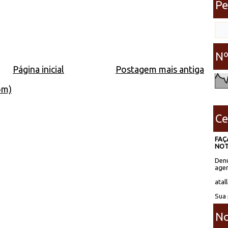
Pe
Nº
Página inicial
Postagem mais antiga
om)
Ce
FAÇ
NOT
Denú
agen
atal
Sua 
No