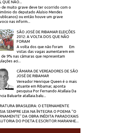
, QUE NÃO...
 de muito grave deve ter ocorrido com o
imônio do deputado Aluísio Mendes
ublicanos) ou então houve um grave
voco nas inform...
SÃO JOSÉ DE RIBAMAR ELEIÇÕES
2012: A VOLTA DOS QUE NÃO
FORAM
A volta dos que não foram Em
vistas das vagas aumentarem em
 de 9% nas câmaras que representam
lações aci...
CÂMARA DE VEREADORES DE SÃO
JOSÉ DE RIBAMAR
Vereador Henrique Queen é o mais
atuante em Ribamar, aponta
pesquisa Por Fernando Atallaia Da
cia Baluarte atallaia.balu...
ERATURA BRASILEIRA: O ETERNAMENTE
SIA SEMPRE LEIA NA ÍNTEGRA O POEMA ''O
RNAMENTE'' DA OBRA INÉDITA PARADOXAIS
AUTORIA DO POETA E ESCRITOR MARANHE...