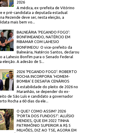
2026
A médica, ex-prefeita de Vitórino
re e pré-candidata a deputada estadual
na Rezende deve ser, nesta eleição, a
idata mais bem vo...
BALNEÁRIA ‘PEGANDO FOGO’:
BONFIMEANDO, NATÉRCIO EM
RIBAMAR COM LAHESIO
BONFIMEOU O vice-prefeito da
Balneária, Natércio Santos, declarou
o a Lahesio Bonfim para o Senado Federal
a eleição. A adesão de S...
2026 ‘PEGANDO FOGO’: ROBERTO
ROCHA INCORPORA ‘HOMEM-
BOMBA’ E DESAFIA CENÁRIOS
A estabilidade do pleito de 2026 no
Maranhão, se depender do ex-
eito de São Luís e candidato a governador
rto Rocha a 60 dias da ele...
O QUE? COMO ASSIM? 2026
‘PORTA DOS FUNDOS?’: ALUÍSIO
MENDES, QUE EM 2022 TINHA
PATRIMÔNIO SUPERIOR A R$ 5
MILHÕES, DIZ AO TSE, AGORA EM