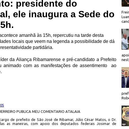
nto: presidente do
al, ele inaugura a Sede do
Frei
Luan
cand
15h.
contece amanhã às 15h, repercutiu na tarde desta
dades locais que veem na legenda a possibilidade de dá
resentatividade partidária.
apoi
 líder da Aliança Ribamarense e pré-candidato a Prefeito
nest
rou animado com as manifestações de assentimento
ao
.
pref
Robe
:05
ERREIRO PUBLICA MEU COMENTARIO ATALAIA
cargo de prefeito de São José de Ribamar, Júlio César Matos, o Dr.
todas as maneiras, com apoio dos deputados federais Josimar de