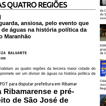
S QUATRO REGIÕES
da C
do S
 |
socio
guarda, ansiosa, pelo evento que
de águas na história política da
do Maranhão
FER
grup
CIA BALUARTE
de Sã
com
habitam as quatro regiões da terceira maior cidade do
romete ser um divisor de águas na história política de
Cida
Jusc
Regi
ça Ribamarense e pré-
eito de São José de