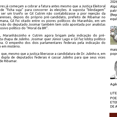
2026
res já começam a cobrar a fatura antes mesmo que a Justiça Eleitoral
Algo
 de “ficha suja” para concorrer às eleições. A suposta “blindagem”
patr
a ser um trunfo se Gil Cutrim não contabilizasse a pior rejeição da
(Rep
marenses, depois do próprio pré-candidato, prefeito de Ribamar no
equí
mana, Gil foi citado entre os piores políticos do Maranhão, em um
adesão do deputado Josimar também tem sido apontada por analistas
sivo político do “Moral da BR”.
o, Maranhãozinho e Cutrim agora brigam pela indicação do pré-
a chapa de Julinho. Josimar quer Júnior Lago e Gil faz lobby político
a. O empenho dos dois parlamentares federais pela indicação do
 em mistério.
mais
que, mesmo que a justiça liberasse a candidatura de Dr. Julinho e, em
popu
a dupla de deputados federais é cassar Julinho para que seus vices
de Ribamar.
Agên
LIT
POE
ETE
DE 