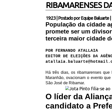
RIBAMARENSES DA
19:23
|
Postado por
Equipe Baluarte
|
População da cidade a
promete ser um divisor 
terceira maior cidade 
POR FERNANDO ATALLAIA
EDITOR DE ELEIÇÕES DA AGÊN
atallaia.baluarte@hotmail.
Há três dias, os ribamarenses que 
Maranhão, ovacionam o evento que p
São José de Ribamar.
O líder da Alian
candidato a Pref