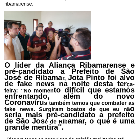
ribamarense.
O líder da Aliança Ribamarense e
pré-candidato a Prefeito de São
José de Ribama
Jota Pinto foi alvo
r,
de fake news na noite desta ter
ça-
to difícil que estamos
feira: ''No momen
enfrentando, além do novo
Coronavíru
s também temos que combater as
o
fake news. Surgiram boatos de que eu nã
seria mais pré-candidato a prefeito
de São Jos
amar, o que é uma
é de Rib
grande mentira''.