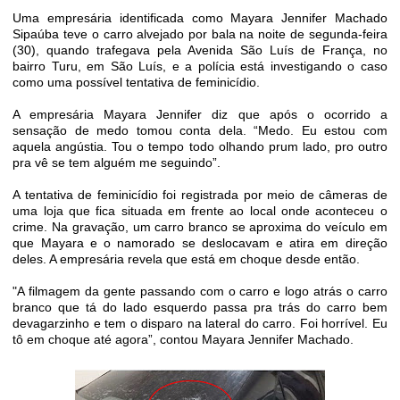
Uma empresária identificada como Mayara Jennifer Machado
Sipaúba teve o carro alvejado por bala na noite de segunda-feira
(30), quando trafegava pela Avenida São Luís de França, no
bairro Turu, em São Luís, e a polícia está investigando o caso
como uma possível tentativa de feminicídio.
A empresária Mayara Jennifer diz que após o ocorrido a
sensação de medo tomou conta dela. “Medo. Eu estou com
aquela angústia. Tou o tempo todo olhando prum lado, pro outro
pra vê se tem alguém me seguindo”.
A tentativa de feminicídio foi registrada por meio de câmeras de
uma loja que fica situada em frente ao local onde aconteceu o
crime. Na gravação, um carro branco se aproxima do veículo em
que Mayara e o namorado se deslocavam e atira em direção
deles. A empresária revela que está em choque desde então.
"A filmagem da gente passando com o carro e logo atrás o carro
branco que tá do lado esquerdo passa pra trás do carro bem
devagarzinho e tem o disparo na lateral do carro. Foi horrível. Eu
tô em choque até agora”, contou Mayara Jennifer Machado.