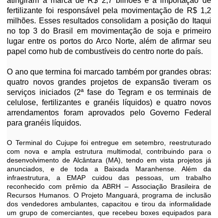
atingiram a marca de R$ 2,7 bilhões e a importação de
fertilizante foi responsável pela movimentação de R$ 1,2
milhões. Esses resultados consolidam a posição do Itaqui
no top 3 do Brasil em movimentação de soja e primeiro
lugar entre os portos do Arco Norte, além de afirmar seu
papel como hub de combustíveis do centro norte do país.
O ano que termina foi marcado também por grandes obras:
quatro novos grandes projetos de expansão tiveram os
serviços iniciados (2ª fase do Tegram e os terminais de
celulose, fertilizantes e granéis líquidos) e quatro novos
arrendamentos foram aprovados pelo Governo Federal
para granéis líquidos.
O Terminal do Cujupe foi entregue em setembro, reestruturado
com nova e ampla estrutura multimodal, contribuindo para o
desenvolvimento de Alcântara (MA), tendo em vista projetos já
anunciados, e de toda a Baixada Maranhense. Além da
infraestrutura, a EMAP cuidou das pessoas, um trabalho
reconhecido com prêmio da ABRH – Associação Brasileira de
Recursos Humanos. O Projeto Manguará, programa de inclusão
dos vendedores ambulantes, capacitou e tirou da informalidade
um grupo de comerciantes, que recebeu boxes equipados para