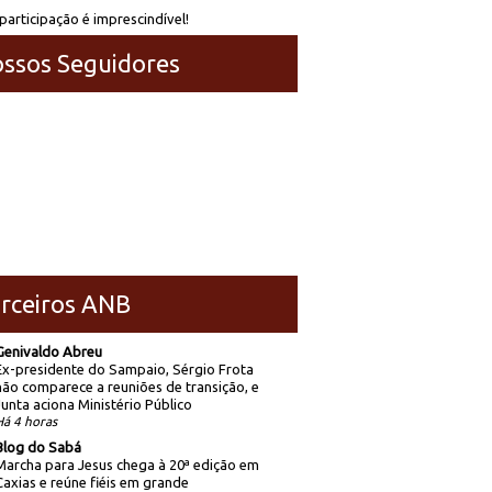
participação é imprescindível!
ssos Seguidores
rceiros ANB
Genivaldo Abreu
Ex-presidente do Sampaio, Sérgio Frota
não comparece a reuniões de transição, e
Junta aciona Ministério Público
Há 4 horas
Blog do Sabá
Marcha para Jesus chega à 20ª edição em
Caxias e reúne fiéis em grande