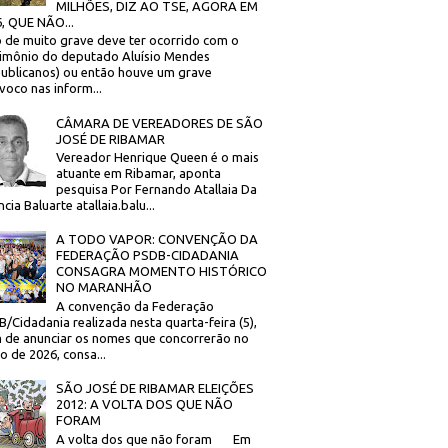
MILHÕES, DIZ AO TSE, AGORA EM
, QUE NÃO...
 de muito grave deve ter ocorrido com o
imônio do deputado Aluísio Mendes
ublicanos) ou então houve um grave
voco nas inform...
CÂMARA DE VEREADORES DE SÃO
JOSÉ DE RIBAMAR
Vereador Henrique Queen é o mais
atuante em Ribamar, aponta
pesquisa Por Fernando Atallaia Da
cia Baluarte atallaia.balu...
A TODO VAPOR: CONVENÇÃO DA
FEDERAÇÃO PSDB-CIDADANIA
CONSAGRA MOMENTO HISTÓRICO
NO MARANHÃO
A convenção da Federação
/Cidadania realizada nesta quarta-feira (5),
 de anunciar os nomes que concorrerão no
to de 2026, consa...
SÃO JOSÉ DE RIBAMAR ELEIÇÕES
2012: A VOLTA DOS QUE NÃO
FORAM
A volta dos que não foram Em