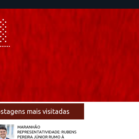
stagens mais visitadas
MARANHÃO
REPRESENTATIVIDADE: RUBENS
PEREIRA JÚNIOR RUMO À