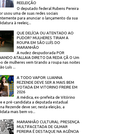
REELEIÇÃO
O deputado federal Rubens Pereira
or usou uma de suas redes sociais
ntemente para anunciar o lançamento da sua
idatura à reeleiç...
QUE DELÍCIA OU ATENTADO AO
PUDOR? MULHERES TIRAM A
ROUPA EM SÃO LUÍS DO
MARANHÃO
A nudez despudorada POR
NANDO ATALLAIA DIRETO DA REDA ÇÃ O Um
o de mulheres vem tirando a roupa nas noites
o Luís ...
A TODO VAPOR: LUANNA
REZENDE DEVE SER A MAIS BEM
VOTADA EM VITORINO FREIRE EM
2026
A médica, ex-prefeita de Vitórino
re e pré-candidata a deputada estadual
na Rezende deve ser, nesta eleição, a
idata mais bem vo...
MARANHÃO CULTURAL: PRESENÇA
MULTIFACETADA DE GILMAR
PEREIRA É DESTAQUE NA AGÊNCIA