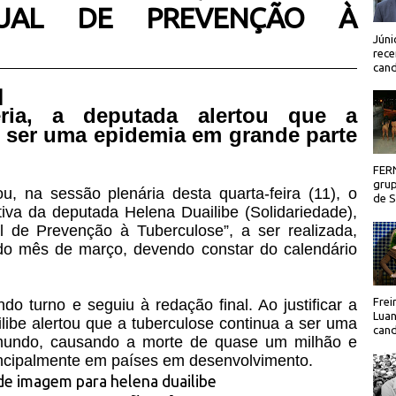
DUAL DE PREVENÇÃO À
Júni
rece
cand
 |
éria, a deputada alertou que a
a ser uma epidemia em grande parte
FER
grup
u, na sessão plenária desta quarta-feira (11), o
de Sã
tiva da deputada Helena Duailibe (Solidariedade),
l de Prevenção à Tuberculose”, a ser realizada,
do mês de março, devendo constar do calendário
Frei
o turno e seguiu à redação final. Ao justificar a
Luan
libe alertou que a tuberculose continua a ser uma
cand
mundo, causando a morte de quase um milhão e
incipalmente em países em desenvolvimento.