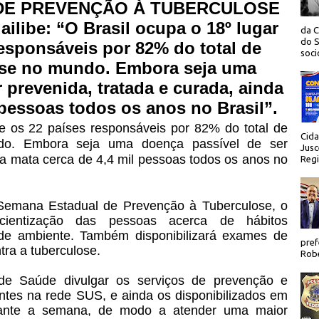
DE PREVENÇÃO À TUBERCULOSE
ilibe: “O Brasil ocupa o 18º lugar
da C
do S
responsáveis por 82% do total de
socio
ose no mundo. Embora seja uma
 prevenida, tratada e curada, ainda
 pessoas todos os anos no Brasil”.
re os 22 países responsáveis por 82% do total de
Cida
do. Embora seja uma doença passível de ser
Jusc
da mata cerca de 4,4 mil pessoas todos os anos no
Regi
 Semana Estadual de Prevenção à Tuberculose, o
cientização das pessoas acerca de hábitos
 de ambiente. Também disponibilizará exames de
pref
tra a tuberculose.
Robe
 de Saúde divulgar os serviços de prevenção e
entes na rede SUS, e ainda os disponibilizados em
rante a semana, de modo a atender uma maior