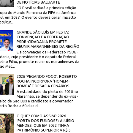
DE NOTÍCIAS BALUARTE
‘’O Brasil sediará a primeira edição
opa do Mundo Feminina da FIFA na América
ul, em 2027. O evento deverá gerar impacto
cultur...
GRANDE SÃO LUÍS EM FESTA:
CONVENÇÃO DA FEDERAÇÃO
PSDB-CIDADANIA PROMETE
REUNIR MARANHENSES DA REGIÃO
E a convenção da Federação PSDB-
dania, cujo presidente é o deputado federal
elino Filho, promete reunir os maranhenses da
ão Met...
2026 ‘PEGANDO FOGO’: ROBERTO
ROCHA INCORPORA ‘HOMEM-
BOMBA’ E DESAFIA CENÁRIOS
A estabilidade do pleito de 2026 no
Maranhão, se depender do ex-vice-
eito de São Luís e candidato a governador
rto Rocha a 60 dias d...
O QUE? COMO ASSIM? 2026
‘PORTA DOS FUNDOS?’: ALUÍSIO
MENDES, QUE EM 2022 TINHA
PATRIMÔNIO SUPERIOR A R$ 5