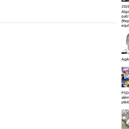
2026
Algo
patr
(Rep
equí
Agên
PSDB
além
plei