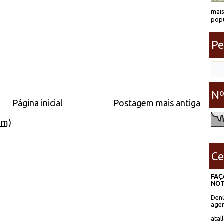
mais
popu
Pe
Nº
Página inicial
Postagem mais antiga
om)
Ce
FAÇ
NOT
Denú
agen
atal