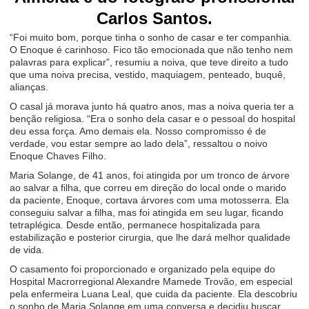
Carlos Santos.
“Foi muito bom, porque tinha o sonho de casar e ter companhia.
O Enoque é carinhoso. Fico tão emocionada que não tenho nem
palavras para explicar”, resumiu a noiva, que teve direito a tudo
que uma noiva precisa, vestido, maquiagem, penteado, buquê,
alianças.
O casal já morava junto há quatro anos, mas a noiva queria ter a
benção religiosa. “Era o sonho dela casar e o pessoal do hospital
deu essa força. Amo demais ela. Nosso compromisso é de
verdade, vou estar sempre ao lado dela”, ressaltou o noivo
Enoque Chaves Filho.
Maria Solange, de 41 anos, foi atingida por um tronco de árvore
ao salvar a filha, que correu em direção do local onde o marido
da paciente, Enoque, cortava árvores com uma motosserra. Ela
conseguiu salvar a filha, mas foi atingida em seu lugar, ficando
tetraplégica. Desde então, permanece hospitalizada para
estabilização e posterior cirurgia, que lhe dará melhor qualidade
de vida.
O casamento foi proporcionado e organizado pela equipe do
Hospital Macrorregional Alexandre Mamede Trovão, em especial
pela enfermeira Luana Leal, que cuida da paciente. Ela descobriu
o sonho de Maria Solange em uma conversa e decidiu buscar