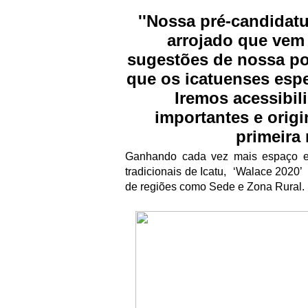
''Nossa pr
é
-candidatu
arrojado que vem
sugest
õ
es de nossa p
que os icatuenses esp
Iremos acessibil
importantes e origi
primeira
Ganhando cada vez mais espa
ç
o 
tradicionais de Icatu,
‘Walace 2020’
de regi
õ
es como Sede e Zona Rural.