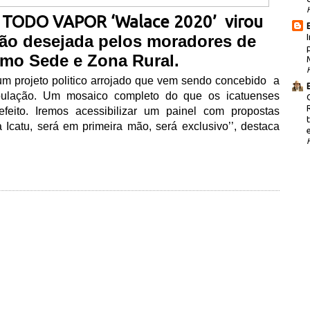
TODO VAPOR ‘Walace 2020’ virou
ã
o desejada pelos moradores de
mo Sede e Zona Rural.
um projeto politico arrojado que vem sendo concebido
a
ula
çã
o. Um mosaico completo do que os icatuenses
efeito. Iremos acessibilizar um painel com propostas
 Icatu, ser
á
em primeira m
ã
o, ser
á
exclusivo’’, destaca