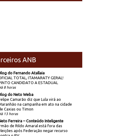
rceiros ANB
Blog do Fernando Atallaia
OFICIAL TOTAL, ITAMARATY GERAL!
PINTO CANDIDATO A ESTADUAL
Há 8 horas
Blog do Neto Weba
Felipe Camarão diz que Lula virá ao
Maranhão na campanha em ato na cidade
de Caxias ou Timon
Há 13 horas
Neto Ferreira – Conteúdo Inteligente
Irmão de Rildo Amaral está fora das
eleições após Federação negar recurso
contra o PV