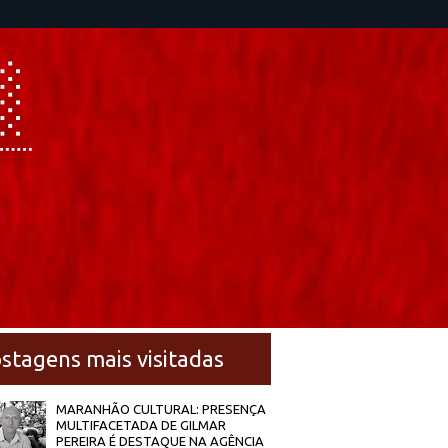
stagens mais visitadas
MARANHÃO CULTURAL: PRESENÇA
MULTIFACETADA DE GILMAR
PEREIRA É DESTAQUE NA AGÊNCIA