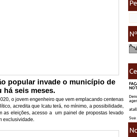
Pe
Nº
Ce
ã
o popular invade o munic
í
pio de
FAÇ
NOT
u h
á
seis meses.
Denú
 2020, o jovem engenheiro que vem emplacando centenas
agen
l
í
tico, acredita que Icatu ter
á
, no m
í
nimo, a possibilidade,
atal
 as elei
çõ
es, acesso a
um painel de propostas levado
Sua 
m exclusividade.
No