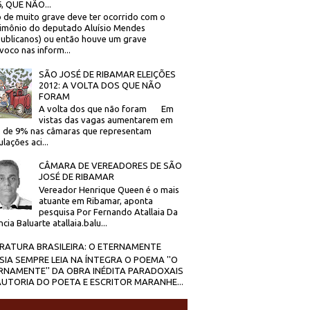
, QUE NÃO...
 de muito grave deve ter ocorrido com o
imônio do deputado Aluísio Mendes
ublicanos) ou então houve um grave
voco nas inform...
SÃO JOSÉ DE RIBAMAR ELEIÇÕES
2012: A VOLTA DOS QUE NÃO
FORAM
A volta dos que não foram Em
vistas das vagas aumentarem em
 de 9% nas câmaras que representam
lações aci...
CÂMARA DE VEREADORES DE SÃO
JOSÉ DE RIBAMAR
Vereador Henrique Queen é o mais
atuante em Ribamar, aponta
pesquisa Por Fernando Atallaia Da
cia Baluarte atallaia.balu...
ERATURA BRASILEIRA: O ETERNAMENTE
SIA SEMPRE LEIA NA ÍNTEGRA O POEMA ''O
RNAMENTE'' DA OBRA INÉDITA PARADOXAIS
AUTORIA DO POETA E ESCRITOR MARANHE...