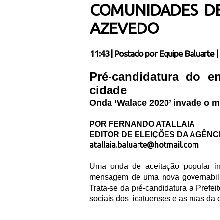
COMUNIDADES D
AZEVEDO
11:43
|
Postado por
Equipe Baluarte
|
Pr
é
-candidatura do e
cidade
Onda ‘Walace 2020’ invade o m
POR FERNANDO ATALLAIA
EDITOR DE ELEI
ÇÕ
ES DA AG
Ê
NC
atallaia.baluarte@hotmail.com
Uma onda de aceita
çã
o popular i
mensagem de uma nova governabili
Trata-se da pr
é
-candidatura a Prefe
sociais dos
icatuenses e as ruas da 