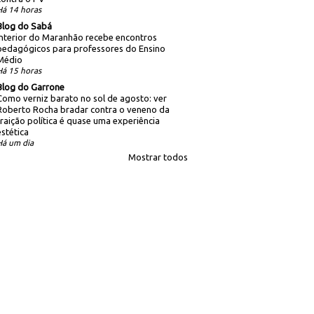
Há 14 horas
Blog do Sabá
Interior do Maranhão recebe encontros
pedagógicos para professores do Ensino
Médio
Há 15 horas
Blog do Garrone
Como verniz barato no sol de agosto: ver
Roberto Rocha bradar contra o veneno da
traição política é quase uma experiência
estética
Há um dia
Mostrar todos