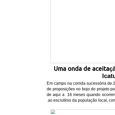
Uma onda de aceita
ç
Icat
Em campo na corrida sucess
ó
ria de
de proposi
çõ
es no bojo do projeto po
de aqui a
16 meses quando ocorrem
ao escrut
í
nio da popula
çã
o local, co