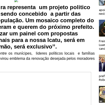
ra representa um projeto politico
apoi
 sendo concebido a partir das
nest
opula
çã
o. Um mosaico completo do
eram e querem do pr
ó
ximo prefeito.
izar um painel com propostas
nais para a nossa Icatu, ser
á
em
Frei
Luan
 m
ã
o, ser
á
exclusivo’’.
cand
entre os mun
í
cipes,
lideres pol
í
ticos locais
e fam
í
lias
virou emblema da renova
çã
o desejada pelos moradores
pref
Robe