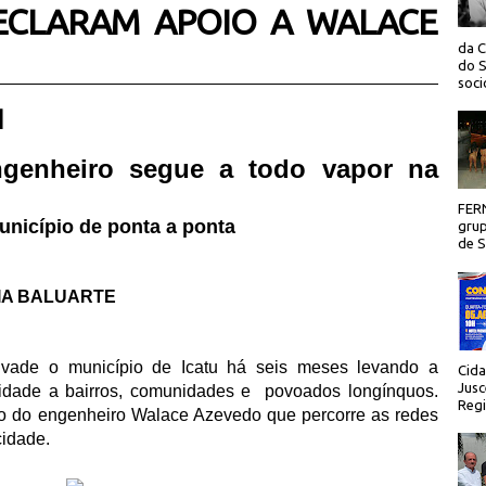
ECLARAM APOIO A WALACE
da C
do S
socio
 |
ngenheiro segue a todo vapor na
FER
unic
í
pio de ponta a ponta
grup
de Sã
IA BALUARTE
nvade o munic
í
pio de Icatu h
á
seis meses levando a
Cida
Jusc
dade a bairros, comunidades e
povoados long
í
nquos.
Regi
ito do engenheiro Walace Azevedo que percorre as redes
cidade.