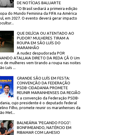
DE NOTÍCIAS BALUARTE
‘’O Brasil sediará a primeira edição
opa do Mundo Feminina da FIFA na América
ul, em 2027. O evento deverá gerar impacto
cultur...
QUE DELÍCIA OU ATENTADO AO
PUDOR? MULHERES TIRAM A
ROUPA EM SÃO LUÍS DO
MARANHÃO
A nudez despudorada POR
NANDO ATALLAIA DIRETO DA REDA ÇÃ O Um
o de mulheres vem tirando a roupa nas noites
o Luís ...
GRANDE SÃO LUÍS EM FESTA:
CONVENÇÃO DA FEDERAÇÃO
PSDB-CIDADANIA PROMETE
REUNIR MARANHENSES DA REGIÃO
E a convenção da Federação PSDB-
dania, cujo presidente é o deputado federal
elino Filho, promete reunir os maranhenses da
ão Met...
BALNEÁRIA ‘PEGANDO FOGO’:
BONFIMEANDO, NATÉRCIO EM
RIBAMAR COM LAHESIO