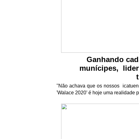
Ganhando cada
mun
í
cipes, lide
''N
ã
o achava que os nossos
icatuen
'Walace 2020’
é
hoje uma realidade po