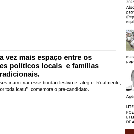
2026
Algo
patr
(Rep
equí
 vez mais espa
ç
o entre os
mais
popu
res pol
í
ticos locais e fam
í
lias
tradicionais.
ses iriam criar esse bord
ã
o festivo e
alegre. Realmente,
r toda Icatu’’, comemora o pr
é
-candidato.
Agên
LIT
POE
ETE
DE 