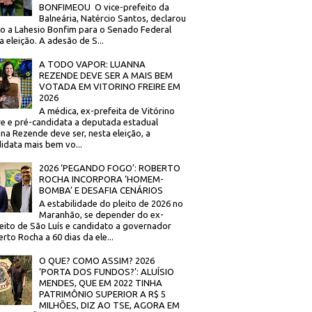
BONFIMEOU O vice-prefeito da
Balneária, Natércio Santos, declarou
o a Lahesio Bonfim para o Senado Federal
a eleição. A adesão de S...
A TODO VAPOR: LUANNA
REZENDE DEVE SER A MAIS BEM
VOTADA EM VITORINO FREIRE EM
2026
A médica, ex-prefeita de Vitórino
re e pré-candidata a deputada estadual
na Rezende deve ser, nesta eleição, a
idata mais bem vo...
2026 ‘PEGANDO FOGO’: ROBERTO
ROCHA INCORPORA ‘HOMEM-
BOMBA’ E DESAFIA CENÁRIOS
A estabilidade do pleito de 2026 no
Maranhão, se depender do ex-
eito de São Luís e candidato a governador
rto Rocha a 60 dias da ele...
O QUE? COMO ASSIM? 2026
‘PORTA DOS FUNDOS?’: ALUÍSIO
MENDES, QUE EM 2022 TINHA
PATRIMÔNIO SUPERIOR A R$ 5
MILHÕES, DIZ AO TSE, AGORA EM