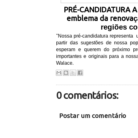
PRÉ-CANDIDATURA A 
emblema da renova
ç
regi
õ
es co
''Nossa pr
é
-candidatura representa
partir das sugest
õ
es de nossa pop
esperam e querem do pr
ó
ximo pr
importantes e originais para a nossa
Walace.
0 comentários:
Postar um comentário