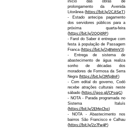
início das obras de
prolongamento da Avenida
Litorânea (
https://bit.ly/2CJtSeT
)
- Estado antecipa pagamento
dos servidores públicos para a
próxima quarta-feira
(
https://bit.ly/2OQitRP
)
- Farol do Saber é entregue com
festa à população de Passagem
Franca (
https://bit.ly/2yBWmV3
)
- Entrega de sistema de
abastecimento de água realiza
sonho de décadas dos
moradores de Formosa da Serra
Negra (
https://bit.ly/2RfpBnF
)
- Com edital do governo, Codó
recebe atrações culturais neste
sábado (
https://goo.gl/CPsqjG
)
- NOTA - Parada programada no
Sistema Italuís
(
https://bit.ly/2EMpCho
)
- NOTA - Abastecimento nos
bairros São Francisco e Calhau
(
https://bit.ly/2z7fw4P
)