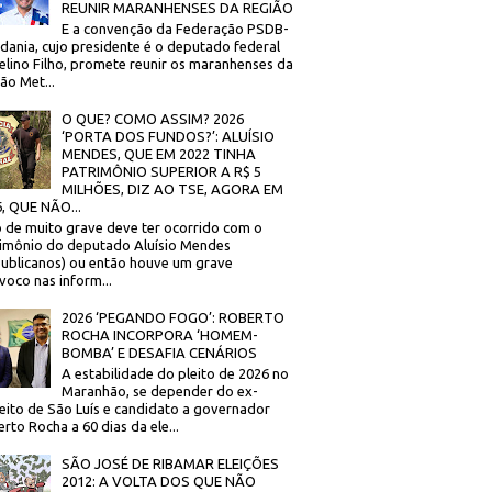
REUNIR MARANHENSES DA REGIÃO
E a convenção da Federação PSDB-
dania, cujo presidente é o deputado federal
elino Filho, promete reunir os maranhenses da
ão Met...
O QUE? COMO ASSIM? 2026
‘PORTA DOS FUNDOS?’: ALUÍSIO
MENDES, QUE EM 2022 TINHA
PATRIMÔNIO SUPERIOR A R$ 5
MILHÕES, DIZ AO TSE, AGORA EM
, QUE NÃO...
 de muito grave deve ter ocorrido com o
imônio do deputado Aluísio Mendes
ublicanos) ou então houve um grave
voco nas inform...
2026 ‘PEGANDO FOGO’: ROBERTO
ROCHA INCORPORA ‘HOMEM-
BOMBA’ E DESAFIA CENÁRIOS
A estabilidade do pleito de 2026 no
Maranhão, se depender do ex-
eito de São Luís e candidato a governador
rto Rocha a 60 dias da ele...
SÃO JOSÉ DE RIBAMAR ELEIÇÕES
2012: A VOLTA DOS QUE NÃO