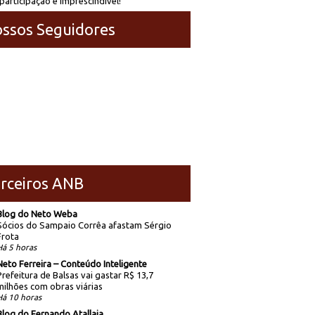
participação é imprescindível!
ssos Seguidores
rceiros ANB
Blog do Neto Weba
Sócios do Sampaio Corrêa afastam Sérgio
Frota
Há 5 horas
Neto Ferreira – Conteúdo Inteligente
Prefeitura de Balsas vai gastar R$ 13,7
milhões com obras viárias
Há 10 horas
Blog do Fernando Atallaia