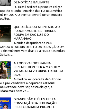
DE NOTÍCIAS BALUARTE
‘’O Brasil sediará a primeira edição
opa do Mundo Feminina da FIFA na América
ul, em 2027. O evento deverá gerar impacto
cultur...
QUE DELÍCIA OU ATENTADO AO
PUDOR? MULHERES TIRAM A
ROUPA EM SÃO LUÍS DO
MARANHÃO
A nudez despudorada POR
NANDO ATALLAIA DIRETO DA REDA ÇÃ O Um
o de mulheres vem tirando a roupa nas noites
o Luís ...
A TODO VAPOR: LUANNA
REZENDE DEVE SER A MAIS BEM
VOTADA EM VITORINO FREIRE EM
2026
A médica, ex-prefeita de Vitórino
re e pré-candidata a deputada estadual
na Rezende deve ser, nesta eleição, a
idata mais bem vo...
GRANDE SÃO LUÍS EM FESTA:
CONVENÇÃO DA FEDERAÇÃO
PSDB-CIDADANIA PROMETE