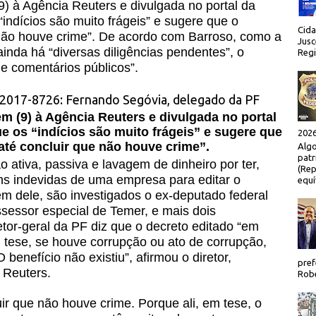
) à Agência Reuters e divulgada no portal da
indícios são muito frágeis” e sugere que o
Cida
 não houve crime”. De acordo com Barroso, como a
Jusc
ainda há “diversas diligências pendentes”, o
Regi
de comentários públicos”.
m (9) à Agência Reuters e divulgada no portal
e os “indícios são muito frágeis” e sugere que
2026
até concluir que não houve crime”.
Algo
patr
 ativa, passiva e lavagem de dinheiro por ter,
(Rep
s indevidas de uma empresa para editar o
equí
m dele, são investigados o ex-deputado federal
sessor especial de Temer, e mais dois
etor-geral da PF diz que o decreto editado “em
 tese, se houve corrupção ou ato de corrupção,
 benefício não existiu”, afirmou o diretor,
pref
 Reuters.
Robe
uir que não houve crime. Porque ali, em tese, o