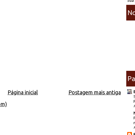
Sua 
No
Pa
Página inicial
Postagem mais antiga
om)