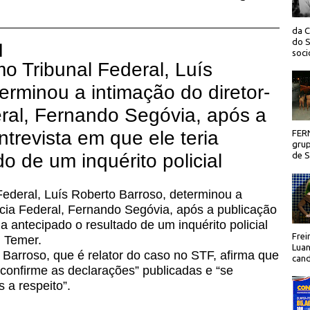
da C
do S
 |
socio
o Tribunal Federal, Luís
erminou a intimação do diretor-
eral, Fernando Segóvia, após a
trevista em que ele teria
FER
grup
o de um inquérito policial
de Sã
Federal, Luís Roberto Barroso, determinou a
lícia Federal, Fernando Segóvia, após a publicação
a antecipado o resultado de um inquérito policial
Frei
l Temer.
Luan
Barroso, que é relator do caso no STF, afirma que
cand
“confirme as declarações” publicadas e “se
 a respeito”.