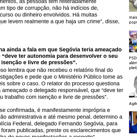
imentos, as pessoas têm reiteradamente
 tipo de corrupção, não há indícios de,
ecurso ou dinheiro envolvidos. Há muitas
mais
ue levem realmente a que haja um crime”, disse,
popu
na ainda a fala em que Segóvia teria ameaçado
 “deve ter autonomia para desenvolver o seu
PSDB
isenção e livre de pressões”.
além
plei
o lembra que não recebeu o relatório final do
stigações e pede que o Ministério Público tome as
is sobre o caso. O relator do processo questiona
ia ameaçado o delegado responsável, que “deve ter
 trabalho com isenção e livre de pressões”.
Agên
 se confirmada, é manifestamente imprópria e
ação administrativa e até mesmo penal, determino a
olícia Federal, delegado Fernando Segóvia, para
 foram publicadas, preste os esclarecimentos que