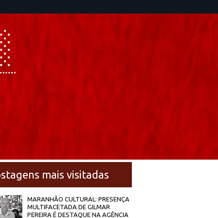
stagens mais visitadas
MARANHÃO CULTURAL: PRESENÇA
MULTIFACETADA DE GILMAR
PEREIRA É DESTAQUE NA AGÊNCIA