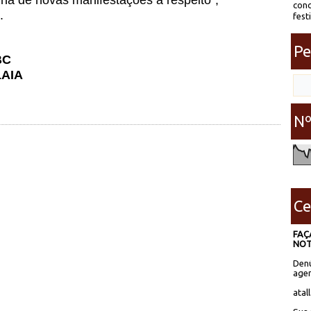
ha de novas manifestações a respeito”,
conc
.
fest
Pe
BC
AIA
Nº
Ce
FAÇ
NOT
Denú
agen
atal