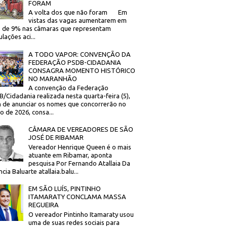
FORAM
A volta dos que não foram Em
vistas das vagas aumentarem em
 de 9% nas câmaras que representam
lações aci...
A TODO VAPOR: CONVENÇÃO DA
FEDERAÇÃO PSDB-CIDADANIA
CONSAGRA MOMENTO HISTÓRICO
NO MARANHÃO
A convenção da Federação
/Cidadania realizada nesta quarta-feira (5),
 de anunciar os nomes que concorrerão no
to de 2026, consa...
CÂMARA DE VEREADORES DE SÃO
JOSÉ DE RIBAMAR
Vereador Henrique Queen é o mais
atuante em Ribamar, aponta
pesquisa Por Fernando Atallaia Da
cia Baluarte atallaia.balu...
EM SÃO LUÍS, PINTINHO
ITAMARATY CONCLAMA MASSA
REGUEIRA
O vereador Pintinho Itamaraty usou
uma de suas redes sociais para