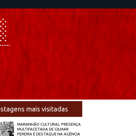
stagens mais visitadas
MARANHÃO CULTURAL: PRESENÇA
MULTIFACETADA DE GILMAR
PEREIRA É DESTAQUE NA AGÊNCIA