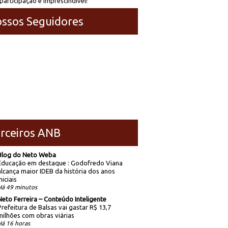
participação é imprescindível!
ssos Seguidores
rceiros ANB
Blog do Neto Weba
Educação em destaque : Godofredo Viana
alcança maior IDEB da história dos anos
niciais
Há 49 minutos
Neto Ferreira – Conteúdo Inteligente
Prefeitura de Balsas vai gastar R$ 13,7
milhões com obras viárias
Há 16 horas