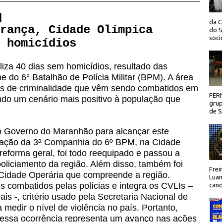
 |
da C
rança, Cidade Olímpica
do S
socio
 homicídios
liza 40 dias sem homicídios, resultado das
 do 6° Batalhão de Polícia Militar (BPM). A área
es de criminalidade que vêm sendo combatidos em
FER
ndo um cenário mais positivo à população que
grup
de Sã
o Governo do Maranhão para alcançar este
uração da 3ª Companhia do 6º BPM, na Cidade
eforma geral, foi todo reequipado e passou a
policiamento da região. Além disso, também foi
Frei
Cidade Operária que compreende a região.
Luan
 combatidos pelas polícias e integra os CVLIs –
cand
ais -, critério usado pela Secretaria Nacional de
medir o nível de violência no país. Portanto,
 dessa ocorrência representa um avanço nas ações