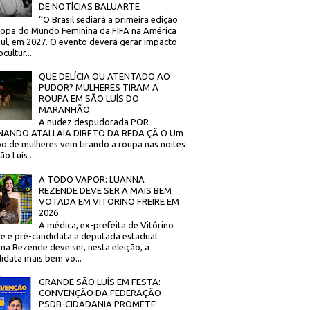
DE NOTÍCIAS BALUARTE
‘’O Brasil sediará a primeira edição
opa do Mundo Feminina da FIFA na América
ul, em 2027. O evento deverá gerar impacto
cultur...
QUE DELÍCIA OU ATENTADO AO
PUDOR? MULHERES TIRAM A
ROUPA EM SÃO LUÍS DO
MARANHÃO
A nudez despudorada POR
NANDO ATALLAIA DIRETO DA REDA ÇÃ O Um
o de mulheres vem tirando a roupa nas noites
o Luís ...
A TODO VAPOR: LUANNA
REZENDE DEVE SER A MAIS BEM
VOTADA EM VITORINO FREIRE EM
2026
A médica, ex-prefeita de Vitórino
re e pré-candidata a deputada estadual
na Rezende deve ser, nesta eleição, a
idata mais bem vo...
GRANDE SÃO LUÍS EM FESTA:
CONVENÇÃO DA FEDERAÇÃO
PSDB-CIDADANIA PROMETE