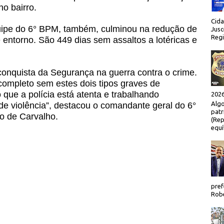
no bairro.
Cida
uipe do 6° BPM, também, culminou na redução de
Jusc
Regi
e entorno. São 449 dias sem assaltos a lotéricas e
nquista da Segurança na guerra contra o crime.
ompleto sem estes dois tipos graves de
 que a polícia está atenta e trabalhando
2026
Algo
de violência”, destacou o comandante geral do 6°
patr
o de Carvalho.
(Rep
equí
pref
Robe