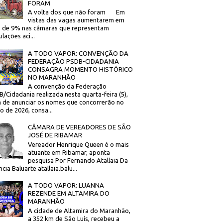
FORAM
A volta dos que não foram Em
vistas das vagas aumentarem em
 de 9% nas câmaras que representam
lações aci...
A TODO VAPOR: CONVENÇÃO DA
FEDERAÇÃO PSDB-CIDADANIA
CONSAGRA MOMENTO HISTÓRICO
NO MARANHÃO
A convenção da Federação
/Cidadania realizada nesta quarta-feira (5),
 de anunciar os nomes que concorrerão no
to de 2026, consa...
CÂMARA DE VEREADORES DE SÃO
JOSÉ DE RIBAMAR
Vereador Henrique Queen é o mais
atuante em Ribamar, aponta
pesquisa Por Fernando Atallaia Da
cia Baluarte atallaia.balu...
A TODO VAPOR: LUANNA
REZENDE EM ALTAMIRA DO
MARANHÃO
A cidade de Altamira do Maranhão,
a 352 km de São Luís, recebeu a