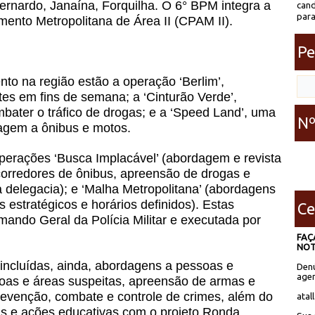
rnardo, Janaína, Forquilha. O 6° BPM integra a
cand
para
ento Metropolitana de Área II (CPAM II).
Pe
o na região estão a operação ‘Berlim’,
tes em fins de semana; a ‘Cinturão Verde’,
bater o tráfico de drogas; e a ‘Speed Land’, uma
Nº
agem a ônibus e motos.
erações ‘Busca Implacável’ (abordagem e revista
corredores de ônibus, apreensão de drogas e
 delegacia); e ‘Malha Metropolitana’ (abordagens
estratégicos e horários definidos). Estas
Ce
ando Geral da Polícia Militar e executada por
FAÇ
NOT
ncluídas, ainda, abordagens a pessoas e
Denú
agen
oas e áreas suspeitas, apreensão de armas e
revenção, combate e controle de crimes, além do
atal
s e ações educativas com o projeto Ronda