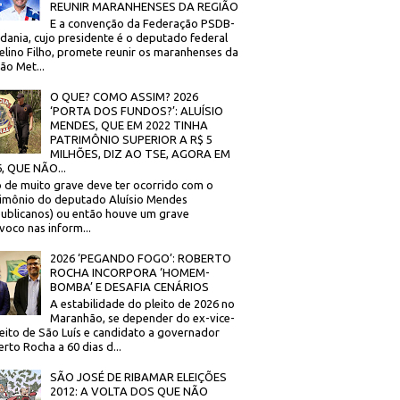
REUNIR MARANHENSES DA REGIÃO
E a convenção da Federação PSDB-
dania, cujo presidente é o deputado federal
elino Filho, promete reunir os maranhenses da
ão Met...
O QUE? COMO ASSIM? 2026
‘PORTA DOS FUNDOS?’: ALUÍSIO
MENDES, QUE EM 2022 TINHA
PATRIMÔNIO SUPERIOR A R$ 5
MILHÕES, DIZ AO TSE, AGORA EM
, QUE NÃO...
 de muito grave deve ter ocorrido com o
imônio do deputado Aluísio Mendes
ublicanos) ou então houve um grave
voco nas inform...
2026 ‘PEGANDO FOGO’: ROBERTO
ROCHA INCORPORA ‘HOMEM-
BOMBA’ E DESAFIA CENÁRIOS
A estabilidade do pleito de 2026 no
Maranhão, se depender do ex-vice-
eito de São Luís e candidato a governador
rto Rocha a 60 dias d...
SÃO JOSÉ DE RIBAMAR ELEIÇÕES
2012: A VOLTA DOS QUE NÃO