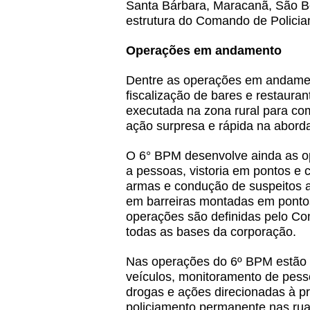
Santa Bárbara, Maracanã, São Be
estrutura do Comando de Policiam
Operações em andamento
Dentre as operações em andament
fiscalização de bares e restauran
executada na zona rural para com
ação surpresa e rápida na abord
O 6° BPM desenvolve ainda as op
a pessoas, vistoria em pontos e 
armas e condução de suspeitos a
em barreiras montadas em pontos 
operações são definidas pelo Com
todas as bases da corporação.
Nas operações do 6º BPM estão i
veículos, monitoramento de pess
drogas e ações direcionadas à p
policiamento permanente nas rua