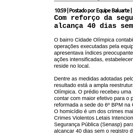
10:59
|
Postado por
Equipe Baluarte
|
Com reforço da segu
alcança 40 dias sem
O bairro Cidade Olímpica contabi
operações executadas pela equipe
apresentava índices preocupant
ações intensificadas, estabelece
reside no local.
Dentre as medidas adotadas pel
resultado está a ampla reestrut
Olímpica. O prédio recebeu uma r
contar com maior efetivo para o 
reformada a sede do 6º BPM na 
O homicídio é um dos crimes mais
Crimes Violentos Letais Intencion
Segurança Pública (Senasp) para 
alcançar 40 dias sem o registro