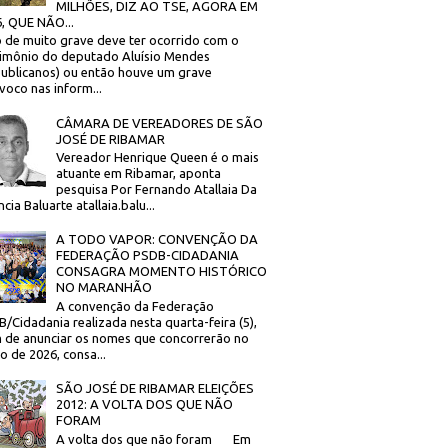
MILHÕES, DIZ AO TSE, AGORA EM
, QUE NÃO...
 de muito grave deve ter ocorrido com o
imônio do deputado Aluísio Mendes
ublicanos) ou então houve um grave
voco nas inform...
CÂMARA DE VEREADORES DE SÃO
JOSÉ DE RIBAMAR
Vereador Henrique Queen é o mais
atuante em Ribamar, aponta
pesquisa Por Fernando Atallaia Da
cia Baluarte atallaia.balu...
A TODO VAPOR: CONVENÇÃO DA
FEDERAÇÃO PSDB-CIDADANIA
CONSAGRA MOMENTO HISTÓRICO
NO MARANHÃO
A convenção da Federação
/Cidadania realizada nesta quarta-feira (5),
 de anunciar os nomes que concorrerão no
to de 2026, consa...
SÃO JOSÉ DE RIBAMAR ELEIÇÕES
2012: A VOLTA DOS QUE NÃO
FORAM
A volta dos que não foram Em