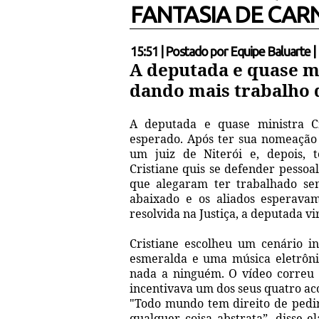
FANTASIA DE CAR
15:51
|
Postado por
Equipe Baluarte
|
A deputada e quase mi
dando mais trabalho d
A deputada e quase ministra Cr
esperado. Após ter sua nomeação
um juiz de Niterói e, depois, 
Cristiane quis se defender pessoa
que alegaram ter trabalhado se
abaixado e os aliados esperava
resolvida na Justiça, a deputada v
Cristiane escolheu um cenário 
esmeralda e uma música eletrôn
nada a ninguém. O vídeo correu c
incentivava um dos seus quatro ac
"Todo mundo tem direito de pedir
qualquer coisa abstrata”, disse 