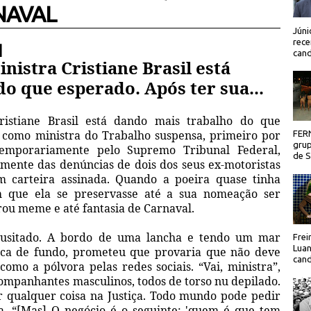
NAVAL
Júni
rece
 |
cand
nistra Cristiane Brasil está
o que esperado. Após ter sua...
istiane Brasil está dando mais trabalho do que
 como ministra do Trabalho suspensa, primeiro por
FER
grup
temporariamente pelo Supremo Tribunal Federal,
de Sã
lmente das denúncias de dois dos seus ex-motoristas
m carteira assinada. Quando a poeira quase tinha
m que ela se preservasse até a sua nomeação ser
irou meme e até fantasia de Carnaval.
inusitado. A bordo de uma lancha e tendo um mar
Frei
Luan
ica de fundo, prometeu que provaria que não deve
cand
omo a pólvora pelas redes sociais. “Vai, ministra”,
ompanhantes masculinos, todos de torso nu depilado.
 qualquer coisa na Justiça. Todo mundo pode pedir
ela. “[Mas] O negócio é o seguinte: 'quem é que tem