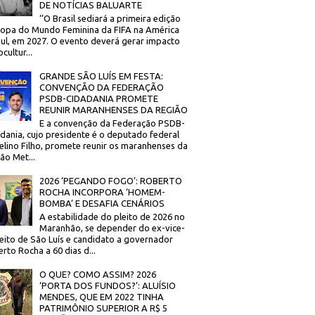
DE NOTÍCIAS BALUARTE
‘’O Brasil sediará a primeira edição
opa do Mundo Feminina da FIFA na América
ul, em 2027. O evento deverá gerar impacto
cultur...
GRANDE SÃO LUÍS EM FESTA:
CONVENÇÃO DA FEDERAÇÃO
PSDB-CIDADANIA PROMETE
REUNIR MARANHENSES DA REGIÃO
E a convenção da Federação PSDB-
dania, cujo presidente é o deputado federal
elino Filho, promete reunir os maranhenses da
ão Met...
2026 ‘PEGANDO FOGO’: ROBERTO
ROCHA INCORPORA ‘HOMEM-
BOMBA’ E DESAFIA CENÁRIOS
A estabilidade do pleito de 2026 no
Maranhão, se depender do ex-vice-
eito de São Luís e candidato a governador
rto Rocha a 60 dias d...
O QUE? COMO ASSIM? 2026
‘PORTA DOS FUNDOS?’: ALUÍSIO
MENDES, QUE EM 2022 TINHA
PATRIMÔNIO SUPERIOR A R$ 5