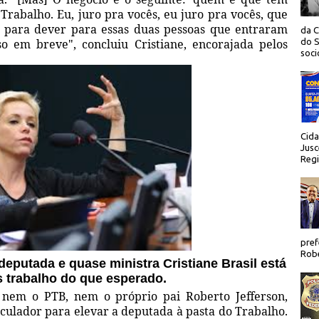
o Trabalho. Eu, juro pra vocês, eu juro pra vocês, que
 para dever para essas duas pessoas que entraram
da C
o em breve", concluiu Cristiane, encorajada pelos
do S
socio
Cida
Jusc
Regi
pref
Robe
tada e quase ministra Cristiane Brasil está
 trabalho do que esperado.
 nem o PTB, nem o próprio pai Roberto Jefferson,
ticulador para elevar a deputada à pasta do Trabalho.