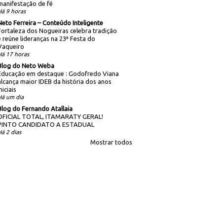
manifestação de fé
Há 9 horas
Neto Ferreira – Conteúdo Inteligente
Fortaleza dos Nogueiras celebra tradição
e reúne lideranças na 23ª Festa do
Vaqueiro
Há 17 horas
Blog do Neto Weba
Educação em destaque : Godofredo Viana
alcança maior IDEB da história dos anos
niciais
Há um dia
Blog do Fernando Atallaia
OFICIAL TOTAL, ITAMARATY GERAL!
PINTO CANDIDATO A ESTADUAL
Há 2 dias
Mostrar todos