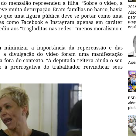
o mensalão repreendeu a filha. “Sobre o vídeo, a
2026
eve muita deturpação. Eram famílias no barco, havia
Algo
nso que uma figura pública deve se portar como uma
patr
ntas como Facebook e Instagram apenas em caráter
(Rep
equí
pediu aos “trogloditas nas redes” “menos moralismo e
u minimizar a importância da repercussão e das
e a divulgação do vídeo foram uma manifestação
a fora do contexto. “A deputada reitera ainda o seu
Agên
e à prerrogativa do trabalhador reivindicar seus
PSDB
além
plei