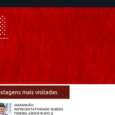
stagens mais visitadas
MARANHÃO
REPRESENTATIVIDADE: RUBENS
PEREIRA JÚNIOR RUMO À