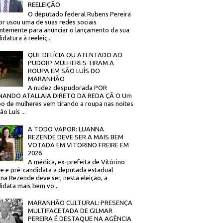
REELEIÇÃO
O deputado federal Rubens Pereira
or usou uma de suas redes sociais
ntemente para anunciar o lançamento da sua
idatura à reeleiç...
QUE DELÍCIA OU ATENTADO AO
PUDOR? MULHERES TIRAM A
ROUPA EM SÃO LUÍS DO
MARANHÃO
A nudez despudorada POR
NANDO ATALLAIA DIRETO DA REDA ÇÃ O Um
o de mulheres vem tirando a roupa nas noites
o Luís ...
A TODO VAPOR: LUANNA
REZENDE DEVE SER A MAIS BEM
VOTADA EM VITORINO FREIRE EM
2026
A médica, ex-prefeita de Vitórino
re e pré-candidata a deputada estadual
na Rezende deve ser, nesta eleição, a
idata mais bem vo...
MARANHÃO CULTURAL: PRESENÇA
MULTIFACETADA DE GILMAR
PEREIRA É DESTAQUE NA AGÊNCIA