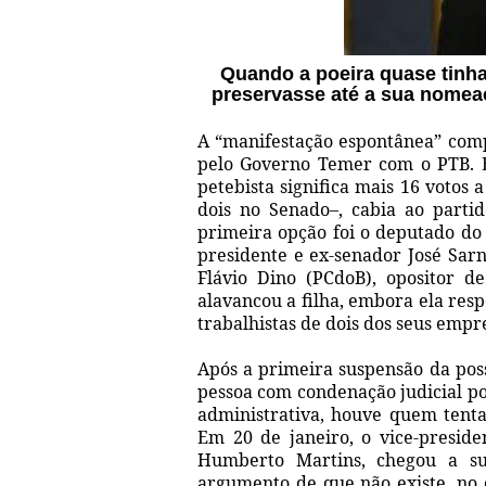
Quando a poeira quase tinha
preservasse até a sua nomeaç
A “manifestação espontânea” comp
pelo Governo Temer com o PTB. Em
petebista significa mais 16 votos
dois no Senado–, cabia ao part
primeira opção foi o deputado do
presidente e ex-senador José Sar
Flávio Dino (PCdoB), opositor d
alavancou a filha, embora ela resp
trabalhistas de dois dos seus empr
Após a primeira suspensão da pos
pessoa com condenação judicial po
administrativa, houve quem tentas
Em 20 de janeiro, o vice-preside
Humberto Martins, chegou a su
argumento de que não existe, no