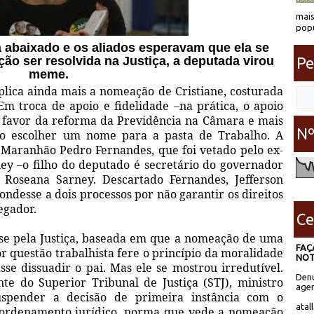
mais
popu
 abaixado e os aliados esperavam que ela se
Pe
ão ser resolvida na Justiça, a deputada virou
meme.
lica ainda mais a nomeação de Cristiane, costurada
 troca de apoio e fidelidade –na prática, o apoio
 a favor da reforma da Previdência na Câmara e mais
Nº
ido escolher um nome para a pasta de Trabalho. A
 Maranhão Pedro Fernandes, que foi vetado pelo ex-
ney –o filho do deputado é secretário do governador
e Roseana Sarney. Descartado Fernandes, Jefferson
ondesse a dois processos por não garantir os direitos
egador.
Ce
se pela Justiça, baseada em que a nomeação de uma
FAÇ
r questão trabalhista fere o princípio da moralidade
NOT
se dissuadir o pai. Mas ele se mostrou irredutível.
Denú
nte do Superior Tribunal de Justiça (STJ), ministro
agen
spender a decisão de primeira instância com o
atal
 ordenamento jurídico, norma que vede a nomeação