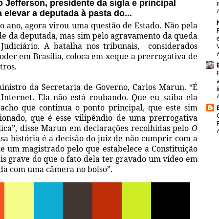
 Jefferson, presidente da sigla e principal
a elevar a deputada à pasta do...
do ano, agora virou uma questão de Estado. Não pela
ade da deputada, mas sim pelo agravamento da queda
Judiciário. A batalha nos tribunais, considerados
poder em Brasília, coloca em xeque a prerrogativa de
tros.
ministro da Secretaria de Governo, Carlos Marun. “É
i
Internet. Ela não está roubando. Que eu saiba ela
acho que continua o ponto principal, que este sim
ionado, que é esse vilipêndio de uma prerrogativa
lica”, disse Marun em declarações recolhidas pelo
O
ssa história é a decisão do juiz de não cumprir com a
e um magistrado pelo que estabelece a Constituição
is grave do que o fato dela ter gravado um vídeo em
a com uma câmera no bolso”.