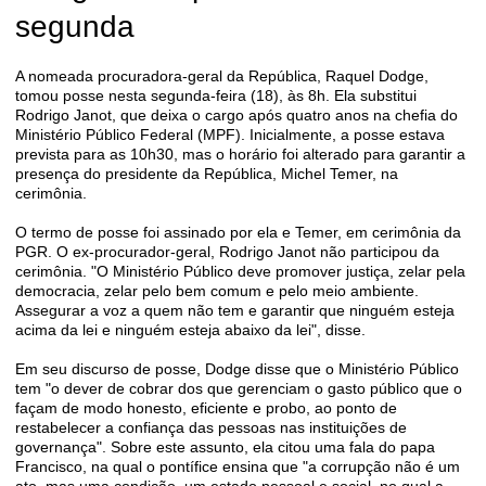
segunda
A nomeada procuradora-geral da República, Raquel Dodge,
tomou posse nesta segunda-feira (18), às 8h. Ela substitui
Rodrigo Janot, que deixa o cargo após quatro anos na chefia do
Ministério Público Federal (MPF). Inicialmente, a posse estava
prevista para as 10h30, mas o horário foi alterado para garantir a
presença do presidente da República, Michel Temer, na
cerimônia.
O termo de posse foi assinado por ela e Temer, em cerimônia da
PGR. O ex-procurador-geral, Rodrigo Janot não participou da
cerimônia. "O Ministério Público deve promover justiça, zelar pela
democracia, zelar pelo bem comum e pelo meio ambiente.
Assegurar a voz a quem não tem e garantir que ninguém esteja
acima da lei e ninguém esteja abaixo da lei", disse.
Em seu discurso de posse, Dodge disse que o Ministério Público
tem "o dever de cobrar dos que gerenciam o gasto público que o
façam de modo honesto, eficiente e probo, ao ponto de
restabelecer a confiança das pessoas nas instituições de
governança". Sobre este assunto, ela citou uma fala do papa
Francisco, na qual o pontífice ensina que "a corrupção não é um