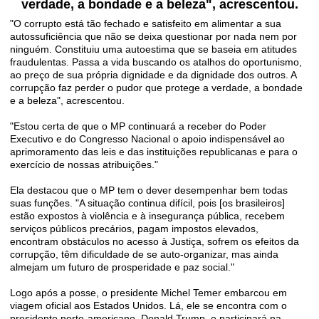
verdade, a bondade e a beleza", acrescentou.
"O corrupto está tão fechado e satisfeito em alimentar a sua
autossuficiência que não se deixa questionar por nada nem por
ninguém. Constituiu uma autoestima que se baseia em atitudes
fraudulentas. Passa a vida buscando os atalhos do oportunismo,
ao preço de sua própria dignidade e da dignidade dos outros. A
corrupção faz perder o pudor que protege a verdade, a bondade
e a beleza", acrescentou.
"Estou certa de que o MP continuará a receber do Poder
Executivo e do Congresso Nacional o apoio indispensável ao
aprimoramento das leis e das instituições republicanas e para o
exercício de nossas atribuições."
Ela destacou que o MP tem o dever desempenhar bem todas
suas funções. "A situação continua difícil, pois [os brasileiros]
estão expostos à violência e à insegurança pública, recebem
serviços públicos precários, pagam impostos elevados,
encontram obstáculos no acesso à Justiça, sofrem os efeitos da
corrupção, têm dificuldade de se auto-organizar, mas ainda
almejam um futuro de prosperidade e paz social."
Logo após a posse, o presidente Michel Temer embarcou em
viagem oficial aos Estados Unidos. Lá, ele se encontra com o
presidente norte-americano, Donald Trump, e participará na