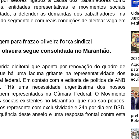
por setores ligados à causa dos trabalhadores como
s, entidades representativas e movimentos sociais
Cida
tado, a defender as demandas dos trabalhadores
na
Jusc
 do segmento e com reais condições
de pleitear vaga em
Regi
o oliveira segue consolidada no Maranhão.
2026
Algo
rrida eleitoral que aponta por renovação do quadro de
patr
 há uma lacuna gritante na representatividade dos
(Rep
equí
l federal. Em contato com a editoria de política de ANB
to. ‘’Há uma necessidade urgentíssima dos nossos
 bem representados na Câmara Federal. O Movimento
s sociais existentes no Maranhão, que não são poucos,
s represente com exclusividade e 24h por dia em BSB.
uência deste anseio e uma resposta frontal contra esta
pref
Robe