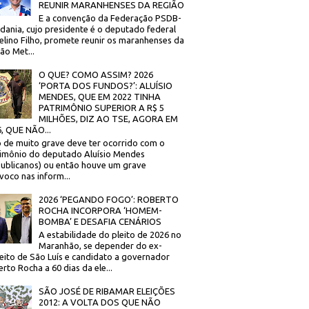
REUNIR MARANHENSES DA REGIÃO
E a convenção da Federação PSDB-
dania, cujo presidente é o deputado federal
elino Filho, promete reunir os maranhenses da
ão Met...
O QUE? COMO ASSIM? 2026
‘PORTA DOS FUNDOS?’: ALUÍSIO
MENDES, QUE EM 2022 TINHA
PATRIMÔNIO SUPERIOR A R$ 5
MILHÕES, DIZ AO TSE, AGORA EM
, QUE NÃO...
 de muito grave deve ter ocorrido com o
imônio do deputado Aluísio Mendes
ublicanos) ou então houve um grave
voco nas inform...
2026 ‘PEGANDO FOGO’: ROBERTO
ROCHA INCORPORA ‘HOMEM-
BOMBA’ E DESAFIA CENÁRIOS
A estabilidade do pleito de 2026 no
Maranhão, se depender do ex-
eito de São Luís e candidato a governador
rto Rocha a 60 dias da ele...
SÃO JOSÉ DE RIBAMAR ELEIÇÕES
2012: A VOLTA DOS QUE NÃO