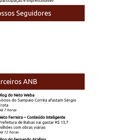
participação é imprescindível!
ssos Seguidores
rceiros ANB
Blog do Neto Weba
Sócios do Sampaio Corrêa afastam Sérgio
Frota
Há 7 horas
Neto Ferreira – Conteúdo Inteligente
Prefeitura de Balsas vai gastar R$ 13,7
milhões com obras viárias
Há 12 horas
Blog do Fernando Atallaia