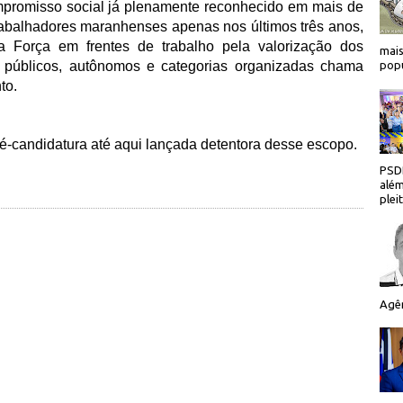
romisso social já plenamente reconhecido em mais de
trabalhadores maranhenses apenas nos últimos três anos,
da Força em frentes de trabalho pela valorização dos
mais
s públicos, autônomos e categorias organizadas chama
popu
nto.
é-candidatura até aqui lançada detentora desse escopo.
PSDB
além
plei
Agên