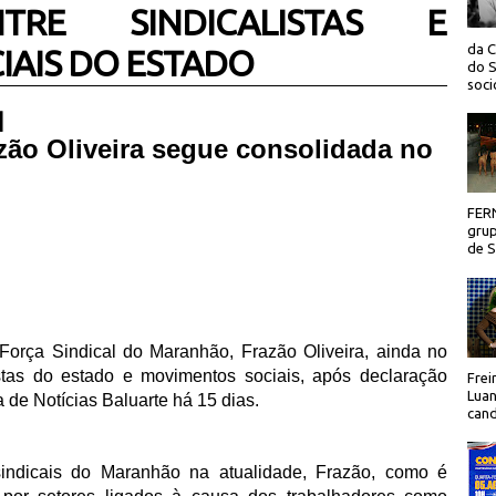
TRE SINDICALISTAS E
da C
AIS DO ESTADO
do S
socio
 |
azão
O
liveira segue consolidada no
FER
grup
de Sã
 Força Sindical do Maranhão, Frazão Oliveira, ainda no
stas do estado e movimentos sociais, após declaração
Frei
Luan
ia de Notícias Baluarte há 15 dias.
cand
sindicais do Maranhão na atualidade, Frazão, como é