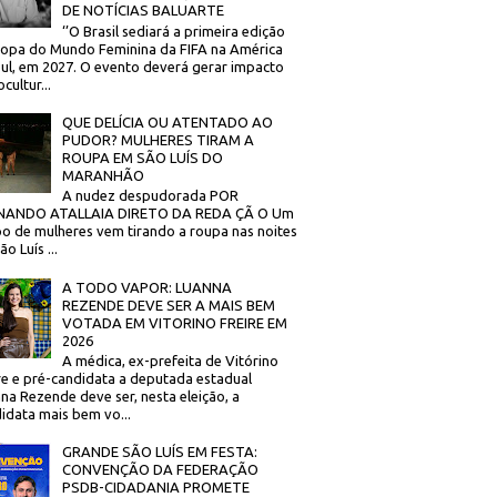
DE NOTÍCIAS BALUARTE
‘’O Brasil sediará a primeira edição
opa do Mundo Feminina da FIFA na América
ul, em 2027. O evento deverá gerar impacto
cultur...
QUE DELÍCIA OU ATENTADO AO
PUDOR? MULHERES TIRAM A
ROUPA EM SÃO LUÍS DO
MARANHÃO
A nudez despudorada POR
NANDO ATALLAIA DIRETO DA REDA ÇÃ O Um
o de mulheres vem tirando a roupa nas noites
o Luís ...
A TODO VAPOR: LUANNA
REZENDE DEVE SER A MAIS BEM
VOTADA EM VITORINO FREIRE EM
2026
A médica, ex-prefeita de Vitórino
re e pré-candidata a deputada estadual
na Rezende deve ser, nesta eleição, a
idata mais bem vo...
GRANDE SÃO LUÍS EM FESTA:
CONVENÇÃO DA FEDERAÇÃO
PSDB-CIDADANIA PROMETE