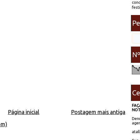
conc
fest
Pe
Nº
Ce
FAÇ
NOT
Página inicial
Postagem mais antiga
Denú
agen
om)
atal