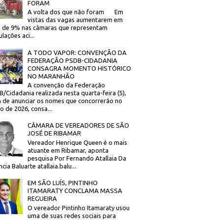
FORAM
A volta dos que não foram Em
vistas das vagas aumentarem em
 de 9% nas câmaras que representam
lações aci...
A TODO VAPOR: CONVENÇÃO DA
FEDERAÇÃO PSDB-CIDADANIA
CONSAGRA MOMENTO HISTÓRICO
NO MARANHÃO
A convenção da Federação
/Cidadania realizada nesta quarta-feira (5),
 de anunciar os nomes que concorrerão no
to de 2026, consa...
CÂMARA DE VEREADORES DE SÃO
JOSÉ DE RIBAMAR
Vereador Henrique Queen é o mais
atuante em Ribamar, aponta
pesquisa Por Fernando Atallaia Da
cia Baluarte atallaia.balu...
EM SÃO LUÍS, PINTINHO
ITAMARATY CONCLAMA MASSA
REGUEIRA
O vereador Pintinho Itamaraty usou
uma de suas redes sociais para