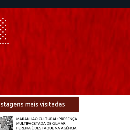
stagens mais visitadas
MARANHÃO CULTURAL: PRESENÇA
MULTIFACETADA DE GILMAR
PEREIRA É DESTAQUE NA AGÊNCIA