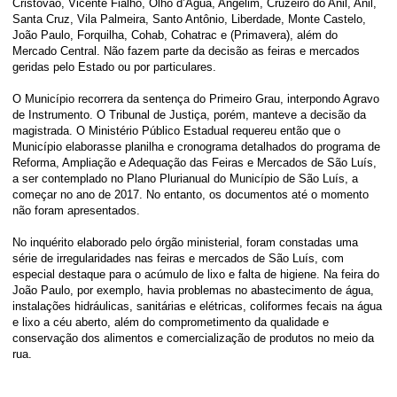
Cristóvão, Vicente Fialho, Olho d’Água, Angelim, Cruzeiro do Anil, Anil,
Santa Cruz, Vila Palmeira, Santo Antônio, Liberdade, Monte Castelo,
João Paulo, Forquilha, Cohab, Cohatrac e (Primavera), além do
Mercado Central. Não fazem parte da decisão as feiras e mercados
geridas pelo Estado ou por particulares.
O Município recorrera da sentença do Primeiro Grau, interpondo Agravo
de Instrumento. O Tribunal de Justiça, porém, manteve a decisão da
magistrada. O Ministério Público Estadual requereu então que o
Município elaborasse planilha e cronograma detalhados do programa de
Reforma, Ampliação e Adequação das Feiras e Mercados de São Luís,
a ser contemplado no Plano Plurianual do Município de São Luís, a
começar no ano de 2017. No entanto, os documentos até o momento
não foram apresentados.
No inquérito elaborado pelo órgão ministerial, foram constadas uma
série de irregularidades nas feiras e mercados de São Luís, com
especial destaque para o acúmulo de lixo e falta de higiene. Na feira do
João Paulo, por exemplo, havia problemas no abastecimento de água,
instalações hidráulicas, sanitárias e elétricas, coliformes fecais na água
e lixo a céu aberto, além do comprometimento da qualidade e
conservação dos alimentos e comercialização de produtos no meio da
rua.