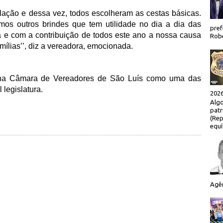
lação e dessa vez, todos escolheram as cestas básicas.
mos outros brindes que tem utilidade no dia a dia das
pref
a e com a contribuição de todos este ano a nossa causa
Robe
mílias’’, diz a vereadora, emocionada.
 na Câmara de Vereadores de São Luís como uma das
l legislatura.
2026
Algo
patr
(Rep
equí
Agên