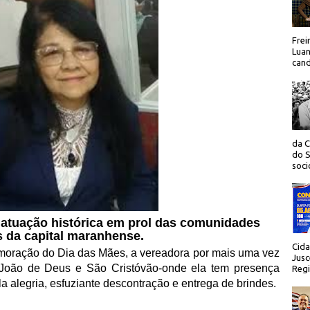
Frei
Luan
cand
da C
do S
socio
 atuação histórica em prol das comunidades
s da capital maranhense.
Cida
oração do Dia das Mães, a vereadora por mais uma vez
Jusc
o João de Deus e São Cristóvão-onde ela tem presença
Regi
alegria, esfuziante descontração e entrega de brindes.