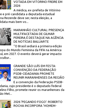
VOTADA EM VITORINO FREIRE EM
2026
A médica, ex-prefeita de Vitórino
re e pré-candidata a deputada estadual
na Rezende deve ser, nesta eleição, a
idata mais bem vo...
MARANHÃO CULTURAL: PRESENÇA
MULTIFACETADA DE GILMAR
PEREIRA É DESTAQUE NA AGÊNCIA
DE NOTÍCIAS BALUARTE
‘’O Brasil sediará a primeira edição
opa do Mundo Feminina da FIFA na América
ul, em 2027. O evento deverá gerar impacto
cultur...
GRANDE SÃO LUÍS EM FESTA:
CONVENÇÃO DA FEDERAÇÃO
PSDB-CIDADANIA PROMETE
REUNIR MARANHENSES DA REGIÃO
E a convenção da Federação PSDB-
dania, cujo presidente é o deputado federal
elino Filho, promete reunir os maranhenses da
ão Met...
2026 ‘PEGANDO FOGO’: ROBERTO
ROCHA INCORPORA ‘HOMEM-