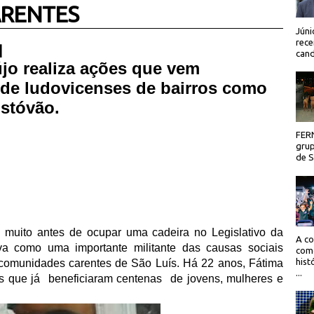
RENTES
Júni
rece
 |
cand
jo realiza ações que vem
 de ludovicenses de bairros como
istóvão.
FER
grup
de Sã
 muito antes de ocupar uma cadeira no Legislativo da
A co
va como uma importante militante das causas sociais
como
hist
 comunidades carentes de São Luís. Há 22 anos, Fátima
...
as que já
beneficiaram centenas
de jovens, mulheres e