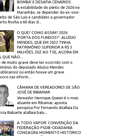
BOMBA’ E DESAFIA CENÁRIOS
A estabilidade do pleito de 2026 no
Maranhão, se depender do ex-vice-
eito de São Luís e candidato a governador
rto Rocha a 60 dias d...
O QUE? COMO ASSIM? 2026
‘PORTA DOS FUNDOS?’: ALUÍSIO
MENDES, QUE EM 2022 TINHA
PATRIMÔNIO SUPERIOR A R$ 5
MILHÕES, DIZ AO TSE, AGORA EM
, QUE NÃO...
 de muito grave deve ter ocorrido com o
imônio do deputado Aluísio Mendes
ublicanos) ou então houve um grave
voco nas inform...
CÂMARA DE VEREADORES DE SÃO
JOSÉ DE RIBAMAR
Vereador Henrique Queen é o mais
atuante em Ribamar, aponta
pesquisa Por Fernando Atallaia Da
cia Baluarte atallaia.balu...
A TODO VAPOR: CONVENÇÃO DA
FEDERAÇÃO PSDB-CIDADANIA
CONSAGRA MOMENTO HISTÓRICO