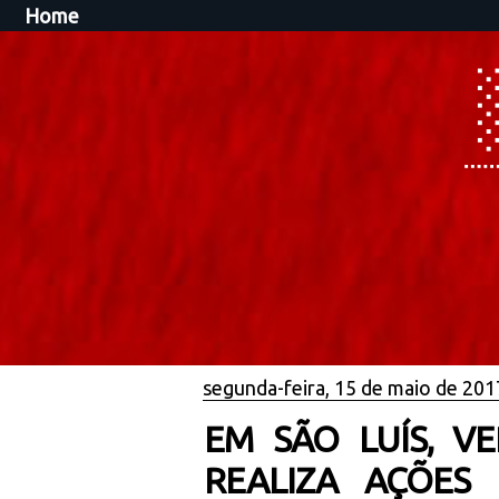
Home
segunda-feira, 15 de maio de 201
EM SÃO LUÍS, V
REALIZA AÇÕES