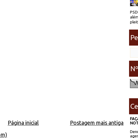
PSDB
além
plei
Pe
Nº
Ce
FAÇ
Página inicial
Postagem mais antiga
NOT
Denú
om)
agen