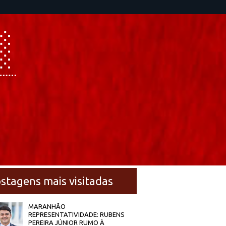
stagens mais visitadas
MARANHÃO
REPRESENTATIVIDADE: RUBENS
PEREIRA JÚNIOR RUMO À