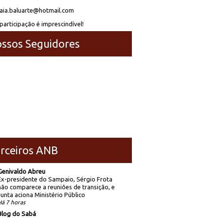
laia.baluarte@hotmail.com
participação é imprescindível!
ssos Seguidores
rceiros ANB
Genivaldo Abreu
Ex-presidente do Sampaio, Sérgio Frota
não comparece a reuniões de transição, e
Junta aciona Ministério Público
Há 7 horas
Blog do Sabá