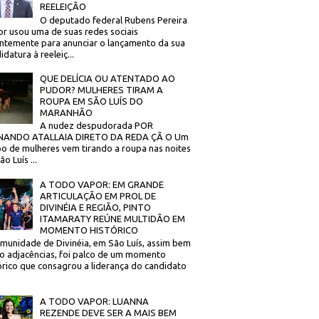
REELEIÇÃO
O deputado federal Rubens Pereira
or usou uma de suas redes sociais
ntemente para anunciar o lançamento da sua
idatura à reeleiç...
QUE DELÍCIA OU ATENTADO AO
PUDOR? MULHERES TIRAM A
ROUPA EM SÃO LUÍS DO
MARANHÃO
A nudez despudorada POR
NANDO ATALLAIA DIRETO DA REDA ÇÃ O Um
o de mulheres vem tirando a roupa nas noites
o Luís ...
A TODO VAPOR: EM GRANDE
ARTICULAÇÃO EM PROL DE
DIVINÉIA E REGIÃO, PINTO
ITAMARATY REÚNE MULTIDÃO EM
MOMENTO HISTÓRICO
munidade de Divinéia, em São Luís, assim bem
 adjacências, foi palco de um momento
órico que consagrou a liderança do candidato
A TODO VAPOR: LUANNA
REZENDE DEVE SER A MAIS BEM