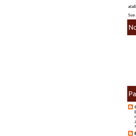
atal
Sua 
No
Pa