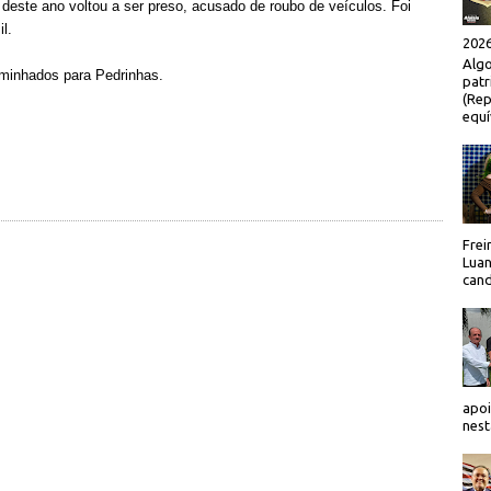
 deste ano voltou a ser preso, acusado de roubo de veículos. Foi
l.
2026
Algo
minhados para Pedrinhas.
patr
(Rep
equí
Frei
Luan
cand
apoi
nest