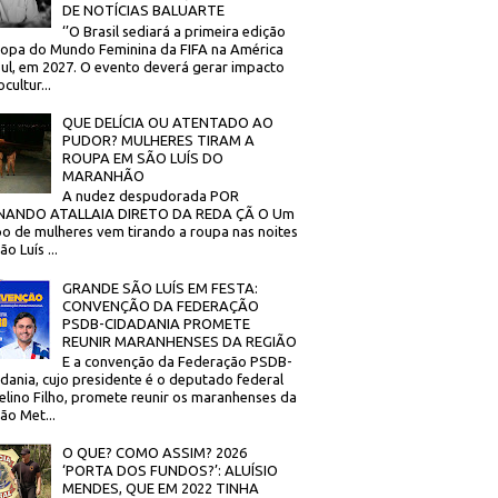
DE NOTÍCIAS BALUARTE
‘’O Brasil sediará a primeira edição
opa do Mundo Feminina da FIFA na América
ul, em 2027. O evento deverá gerar impacto
cultur...
QUE DELÍCIA OU ATENTADO AO
PUDOR? MULHERES TIRAM A
ROUPA EM SÃO LUÍS DO
MARANHÃO
A nudez despudorada POR
NANDO ATALLAIA DIRETO DA REDA ÇÃ O Um
o de mulheres vem tirando a roupa nas noites
o Luís ...
GRANDE SÃO LUÍS EM FESTA:
CONVENÇÃO DA FEDERAÇÃO
PSDB-CIDADANIA PROMETE
REUNIR MARANHENSES DA REGIÃO
E a convenção da Federação PSDB-
dania, cujo presidente é o deputado federal
elino Filho, promete reunir os maranhenses da
ão Met...
O QUE? COMO ASSIM? 2026
‘PORTA DOS FUNDOS?’: ALUÍSIO
MENDES, QUE EM 2022 TINHA