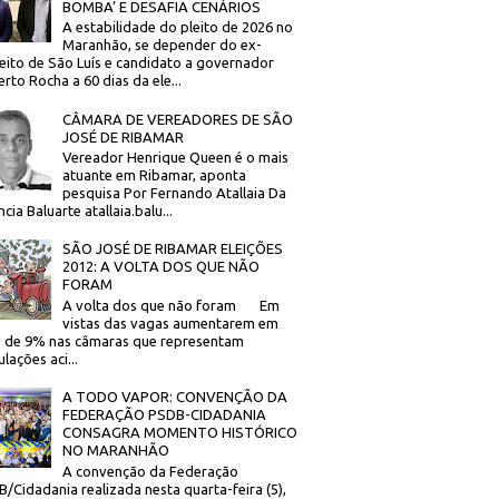
BOMBA’ E DESAFIA CENÁRIOS
A estabilidade do pleito de 2026 no
Maranhão, se depender do ex-
eito de São Luís e candidato a governador
rto Rocha a 60 dias da ele...
CÂMARA DE VEREADORES DE SÃO
JOSÉ DE RIBAMAR
Vereador Henrique Queen é o mais
atuante em Ribamar, aponta
pesquisa Por Fernando Atallaia Da
cia Baluarte atallaia.balu...
SÃO JOSÉ DE RIBAMAR ELEIÇÕES
2012: A VOLTA DOS QUE NÃO
FORAM
A volta dos que não foram Em
vistas das vagas aumentarem em
 de 9% nas câmaras que representam
lações aci...
A TODO VAPOR: CONVENÇÃO DA
FEDERAÇÃO PSDB-CIDADANIA
CONSAGRA MOMENTO HISTÓRICO
NO MARANHÃO
A convenção da Federação
/Cidadania realizada nesta quarta-feira (5),