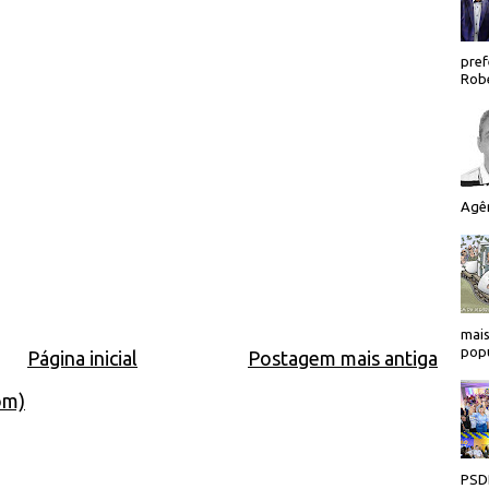
pref
Robe
Agên
mais
popu
Página inicial
Postagem mais antiga
om)
PSDB