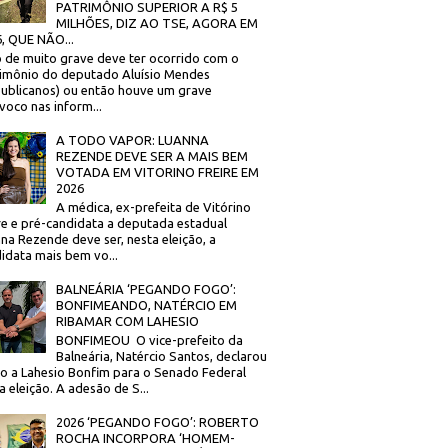
PATRIMÔNIO SUPERIOR A R$ 5
MILHÕES, DIZ AO TSE, AGORA EM
, QUE NÃO...
 de muito grave deve ter ocorrido com o
imônio do deputado Aluísio Mendes
ublicanos) ou então houve um grave
voco nas inform...
A TODO VAPOR: LUANNA
REZENDE DEVE SER A MAIS BEM
VOTADA EM VITORINO FREIRE EM
2026
A médica, ex-prefeita de Vitórino
re e pré-candidata a deputada estadual
na Rezende deve ser, nesta eleição, a
idata mais bem vo...
BALNEÁRIA ‘PEGANDO FOGO’:
BONFIMEANDO, NATÉRCIO EM
RIBAMAR COM LAHESIO
BONFIMEOU O vice-prefeito da
Balneária, Natércio Santos, declarou
o a Lahesio Bonfim para o Senado Federal
a eleição. A adesão de S...
2026 ‘PEGANDO FOGO’: ROBERTO
ROCHA INCORPORA ‘HOMEM-