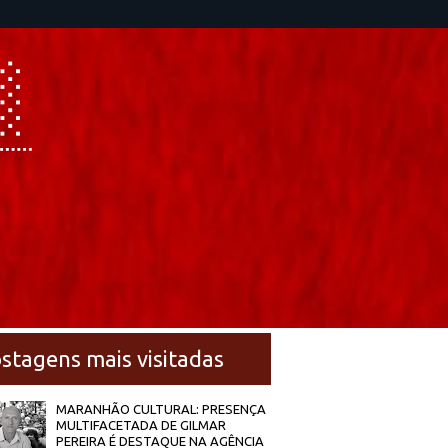
stagens mais visitadas
MARANHÃO CULTURAL: PRESENÇA
MULTIFACETADA DE GILMAR
PEREIRA É DESTAQUE NA AGÊNCIA