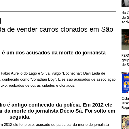
da C
do S
 |
socio
da de vender carros clonados em São
, é um dos acusados da morte do jornalista
FER
grup
de Sã
), Fábio Aurélio do Lago e Silva, vulgo “Bochecha”; Davi Leda de
za, conhecido como “Jonathan Boy”. Eles são acusados de associação
luxo, roubados de outras cidades e clonados.
Cida
Jusc
 é antigo conhecido da polícia. Em 2012 ele
Regi
ar da morte do jornalista Décio Sá. Foi solto em
seguida.
m 2012 ele foi preso, acusado de participar da morte do jornalista