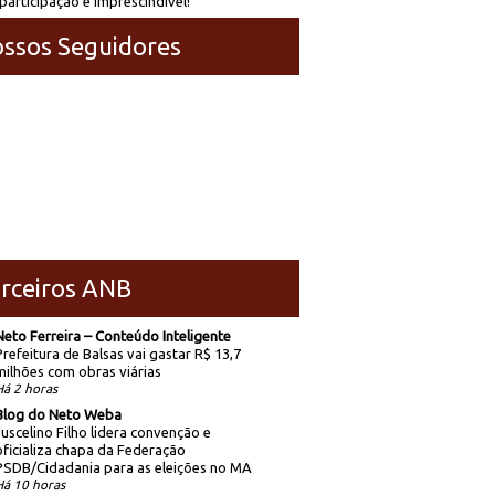
participação é imprescindível!
ssos Seguidores
rceiros ANB
Neto Ferreira – Conteúdo Inteligente
Prefeitura de Balsas vai gastar R$ 13,7
milhões com obras viárias
Há 2 horas
Blog do Neto Weba
Juscelino Filho lidera convenção e
oficializa chapa da Federação
PSDB/Cidadania para as eleições no MA
Há 10 horas