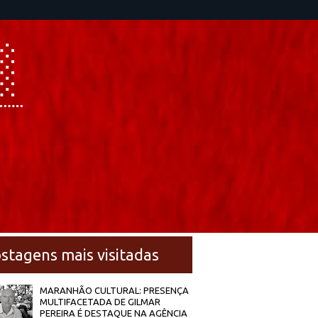
stagens mais visitadas
MARANHÃO CULTURAL: PRESENÇA
MULTIFACETADA DE GILMAR
PEREIRA É DESTAQUE NA AGÊNCIA