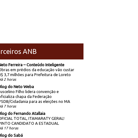
rceiros ANB
Neto Ferreira – Conteúdo Inteligente
Obras em prédios da educação vão custar
R$ 3,7 milhões para Prefeitura de Loreto
Há 2 horas
Blog do Neto Weba
Juscelino Filho lidera convenção e
oficializa chapa da Federação
PSDB/Cidadania para as eleições no MA
Há 7 horas
Blog do Fernando Atallaia
OFICIAL TOTAL, ITAMARATY GERAL!
PINTO CANDIDATO A ESTADUAL
Há 17 horas
Blog do Sabá