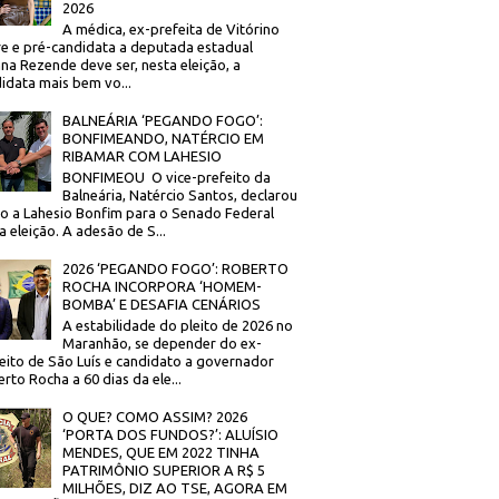
2026
A médica, ex-prefeita de Vitórino
re e pré-candidata a deputada estadual
na Rezende deve ser, nesta eleição, a
idata mais bem vo...
BALNEÁRIA ‘PEGANDO FOGO’:
BONFIMEANDO, NATÉRCIO EM
RIBAMAR COM LAHESIO
BONFIMEOU O vice-prefeito da
Balneária, Natércio Santos, declarou
o a Lahesio Bonfim para o Senado Federal
a eleição. A adesão de S...
2026 ‘PEGANDO FOGO’: ROBERTO
ROCHA INCORPORA ‘HOMEM-
BOMBA’ E DESAFIA CENÁRIOS
A estabilidade do pleito de 2026 no
Maranhão, se depender do ex-
eito de São Luís e candidato a governador
rto Rocha a 60 dias da ele...
O QUE? COMO ASSIM? 2026
‘PORTA DOS FUNDOS?’: ALUÍSIO
MENDES, QUE EM 2022 TINHA
PATRIMÔNIO SUPERIOR A R$ 5
MILHÕES, DIZ AO TSE, AGORA EM