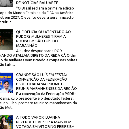
DE NOTÍCIAS BALUARTE
‘’O Brasil sediará a primeira edição
opa do Mundo Feminina da FIFA na América
ul, em 2027. O evento deverá gerar impacto
cultur...
QUE DELÍCIA OU ATENTADO AO
PUDOR? MULHERES TIRAM A
ROUPA EM SÃO LUÍS DO
MARANHÃO
A nudez despudorada POR
NANDO ATALLAIA DIRETO DA REDA ÇÃ O Um
o de mulheres vem tirando a roupa nas noites
o Luís ...
GRANDE SÃO LUÍS EM FESTA:
CONVENÇÃO DA FEDERAÇÃO
PSDB-CIDADANIA PROMETE
REUNIR MARANHENSES DA REGIÃO
E a convenção da Federação PSDB-
dania, cujo presidente é o deputado federal
elino Filho, promete reunir os maranhenses da
ão Met...
A TODO VAPOR: LUANNA
REZENDE DEVE SER A MAIS BEM
VOTADA EM VITORINO FREIRE EM