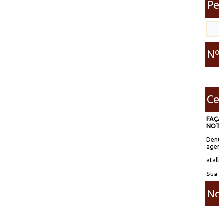
Pe
Nº
Ce
FAÇ
NOT
Denú
agen
atal
Sua 
No