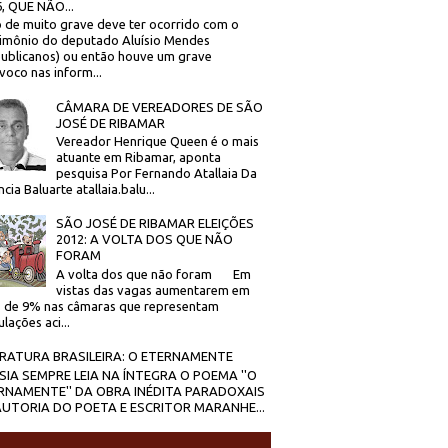
, QUE NÃO...
 de muito grave deve ter ocorrido com o
imônio do deputado Aluísio Mendes
ublicanos) ou então houve um grave
voco nas inform...
CÂMARA DE VEREADORES DE SÃO
JOSÉ DE RIBAMAR
Vereador Henrique Queen é o mais
atuante em Ribamar, aponta
pesquisa Por Fernando Atallaia Da
cia Baluarte atallaia.balu...
SÃO JOSÉ DE RIBAMAR ELEIÇÕES
2012: A VOLTA DOS QUE NÃO
FORAM
A volta dos que não foram Em
vistas das vagas aumentarem em
 de 9% nas câmaras que representam
lações aci...
ERATURA BRASILEIRA: O ETERNAMENTE
SIA SEMPRE LEIA NA ÍNTEGRA O POEMA ''O
RNAMENTE'' DA OBRA INÉDITA PARADOXAIS
AUTORIA DO POETA E ESCRITOR MARANHE...