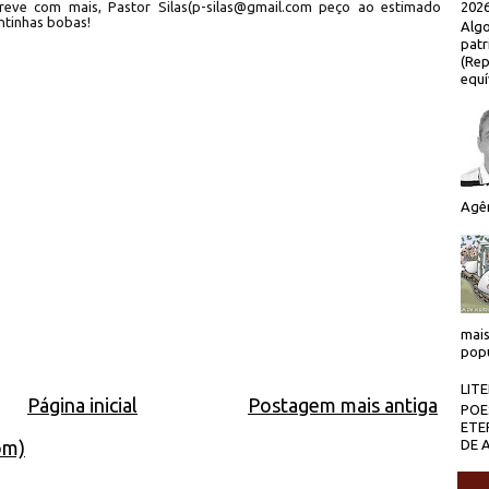
2026
reve com mais, Pastor Silas(p-silas@gmail.com peço ao estimado
untinhas bobas!
Algo
patr
(Rep
equí
Agên
mais
popu
LIT
Página inicial
Postagem mais antiga
POE
ETE
DE 
om)