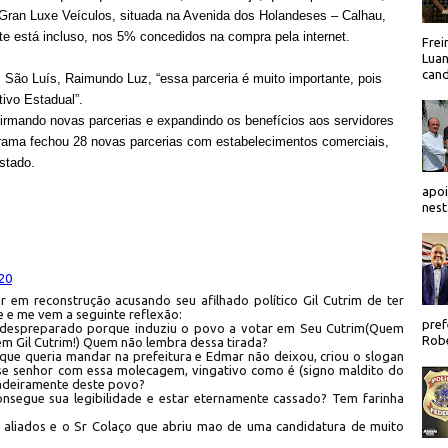
 Gran Luxe Veículos, situada na Avenida dos Holandeses – Calhau,
ete está incluso, nos 5% concedidos na compra pela internet.
Frei
Luan
cand
m São Luís, Raimundo Luz, “essa parceria é muito importante, pois
ivo Estadual”.
irmando novas parcerias e expandindo os benefícios aos servidores
rama fechou 28 novas parcerias com estabelecimentos comerciais,
stado.
apoi
nest
:20
ar em reconstrução acusando seu afilhado político Gil Cutrim de ter
 e me vem a seguinte reflexão:
pref
ra despreparado porque induziu o povo a votar em Seu Cutrim(Quem
Robe
em Gil Cutrim!) Quem não lembra dessa tirada?
que queria mandar na prefeitura e Edmar não deixou, criou o slogan
sse senhor com essa molecagem, vingativo como é (signo maldito do
dadeiramente deste povo?
onsegue sua legibilidade e estar eternamente cassado? Tem farinha
s aliados e o Sr Colaço que abriu mao de uma candidatura de muito