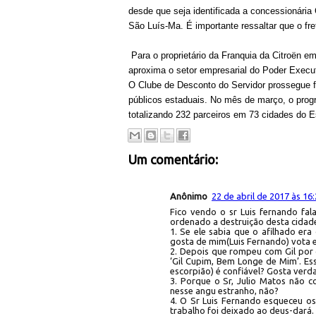
desde que seja identificada a concessionária
São Luís-Ma. É importante ressaltar que o fr
Para o proprietário da Franquia da Citroën e
aproxima o setor empresarial do Poder Execut
O Clube de Desconto do Servidor prossegue f
públicos estaduais. No mês de março, o prog
totalizando 232 parceiros em 73 cidades do E
Um comentário:
Anônimo
22 de abril de 2017 às 16
Fico vendo o sr Luis fernando fal
ordenado a destruição desta cidade
1. Se ele sabia que o afilhado e
gosta de mim(Luis Fernando) vota 
2. Depois que rompeu com Gil por 
‘Gil Cupim, Bem Longe de Mim’. E
escorpião) é confiável? Gosta ver
3. Porque o Sr, Julio Matos não c
nesse angu estranho, não?
4. O Sr Luis Fernando esqueceu o
trabalho foi deixado ao deus-dará.