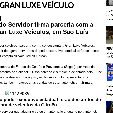
GRAN LUXE VEÍCULO
da C
do S
 |
socio
o Servidor firma parceria com a
an Luxe Veículos, em São Luís
or celebrou parceria com a concessionária Gran Luxe Veículos,
FER
tir de agora, servidores do poder executivo estadual terão descontos
grup
 compra de veículos da Citroën.
de Sã
retaria de Estado da Gestão e Previdência (Segep), por meio da
mento do Servidor. “Essa parceria é a maior já celebrada pelo Clube
ção de desconto na aquisição de um veículo, representa uma
de, também, favorecer as vendas do setor automotivo”, afirma a
Cida
Jusc
Regi
do poder executivo estadual terão descontos de
ra de veículos da Citroën.
rvidor que adquirir o veículo, tanto na loja, quanto pela internet,