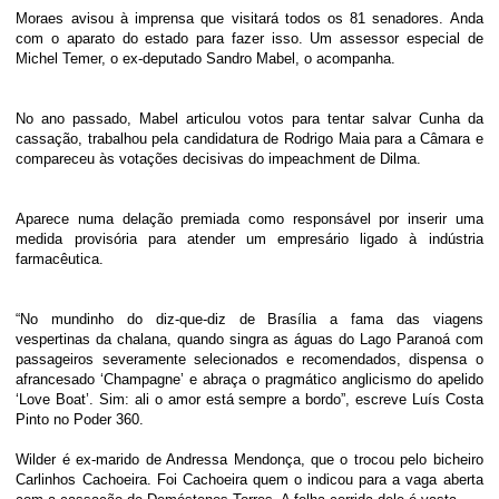
Moraes avisou à imprensa que visitará todos os 81 senadores. Anda
com o aparato do estado para fazer isso. Um assessor especial de
Michel Temer, o ex-deputado Sandro Mabel, o acompanha.
No ano passado, Mabel articulou votos para tentar salvar Cunha da
cassação, trabalhou pela candidatura de Rodrigo Maia para a Câmara e
compareceu às votações decisivas do impeachment de Dilma.
Aparece numa delação premiada como responsável por inserir uma
medida provisória para atender um empresário ligado à indústria
farmacêutica.
“No mundinho do diz-que-diz de Brasília a fama das viagens
vespertinas da chalana, quando singra as águas do Lago Paranoá com
passageiros severamente selecionados e recomendados, dispensa o
afrancesado ‘Champagne’ e abraça o pragmático anglicismo do apelido
‘Love Boat’. Sim: ali o amor está sempre a bordo”, escreve Luís Costa
Pinto no Poder 360.
Wilder é ex-marido de Andressa Mendonça, que o trocou pelo bicheiro
Carlinhos Cachoeira. Foi Cachoeira quem o indicou para a vaga aberta