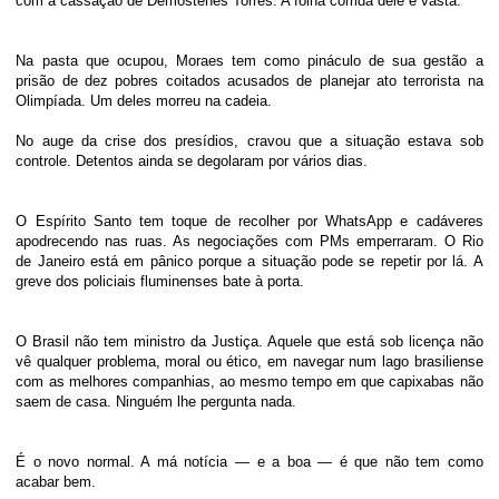
com a cassação de Demóstenes Torres. A folha corrida dele é vasta.
Na pasta que ocupou, Moraes tem como pináculo de sua gestão a
prisão de dez pobres coitados acusados de planejar ato terrorista na
Olimpíada. Um deles morreu na cadeia.
No auge da crise dos presídios, cravou que a situação estava sob
controle. Detentos ainda se degolaram por vários dias.
O Espírito Santo tem toque de recolher por WhatsApp e cadáveres
apodrecendo nas ruas. As negociações com PMs emperraram. O Rio
de Janeiro está em pânico porque a situação pode se repetir por lá. A
greve dos policiais fluminenses bate à porta.
O Brasil não tem ministro da Justiça. Aquele que está sob licença não
vê qualquer problema, moral ou ético, em navegar num lago brasiliense
com as melhores companhias, ao mesmo tempo em que capixabas não
saem de casa. Ninguém lhe pergunta nada.
É o novo normal. A má notícia — e a boa — é que não tem como
acabar bem.