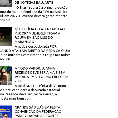
DE NOTÍCIAS BALUARTE
‘’O Brasil sediará a primeira edição
opa do Mundo Feminina da FIFA na América
ul, em 2027. O evento deverá gerar impacto
cultur...
QUE DELÍCIA OU ATENTADO AO
PUDOR? MULHERES TIRAM A
ROUPA EM SÃO LUÍS DO
MARANHÃO
A nudez despudorada POR
NANDO ATALLAIA DIRETO DA REDA ÇÃ O Um
o de mulheres vem tirando a roupa nas noites
o Luís ...
A TODO VAPOR: LUANNA
REZENDE DEVE SER A MAIS BEM
VOTADA EM VITORINO FREIRE EM
2026
A médica, ex-prefeita de Vitórino
re e pré-candidata a deputada estadual
na Rezende deve ser, nesta eleição, a
idata mais bem vo...
GRANDE SÃO LUÍS EM FESTA:
CONVENÇÃO DA FEDERAÇÃO
PSDB-CIDADANIA PROMETE