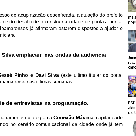
sso de acupinzação desenfreada, a atuação do prefeito
mais
ante do desafio de reconstruir a cidade de ponta a ponta.
popu
 ribamarenses já afirmaram estarem dispostos a ajudar o
niciará.
i Silva emplacam nas ondas da audiência
Júni
rece
cand
Gessé Pinho e Davi Silva
(este último titular do portal
ribamarense nas últimas semanas.
ie de entrevistas na programação.
PSDB
além
plei
 diariamente no programa
Conexão Máxima
, capitaneado
ndo no cenário comunicacional da cidade onde já tem