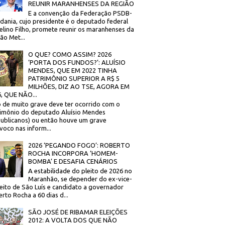
REUNIR MARANHENSES DA REGIÃO
E a convenção da Federação PSDB-
dania, cujo presidente é o deputado federal
elino Filho, promete reunir os maranhenses da
ão Met...
O QUE? COMO ASSIM? 2026
‘PORTA DOS FUNDOS?’: ALUÍSIO
MENDES, QUE EM 2022 TINHA
PATRIMÔNIO SUPERIOR A R$ 5
MILHÕES, DIZ AO TSE, AGORA EM
, QUE NÃO...
 de muito grave deve ter ocorrido com o
imônio do deputado Aluísio Mendes
ublicanos) ou então houve um grave
voco nas inform...
2026 ‘PEGANDO FOGO’: ROBERTO
ROCHA INCORPORA ‘HOMEM-
BOMBA’ E DESAFIA CENÁRIOS
A estabilidade do pleito de 2026 no
Maranhão, se depender do ex-vice-
eito de São Luís e candidato a governador
rto Rocha a 60 dias d...
SÃO JOSÉ DE RIBAMAR ELEIÇÕES
2012: A VOLTA DOS QUE NÃO