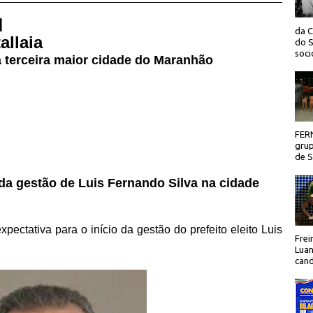
 |
da C
allaia
do S
socio
na terceira maior cidade do Maranhão
FER
grup
de Sã
 da gestão de Luis Fernando Silva na cidade
ctativa para o início da gestão do prefeito eleito Luis
Frei
Luan
cand