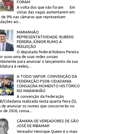
FORAM
A volta dos que não foram Em
vistas das vagas aumentarem em
 de 9% nas câmaras que representam
lações aci...
MARANHÃO
REPRESENTATIVIDADE: RUBENS
PEREIRA JÚNIOR RUMO À
REELEIÇÃO
O deputado federal Rubens Pereira
or usou uma de suas redes sociais
ntemente para anunciar o lançamento da sua
idatura à reeleiç...
A TODO VAPOR: CONVENÇÃO DA
FEDERAÇÃO PSDB-CIDADANIA
CONSAGRA MOMENTO HISTÓRICO
NO MARANHÃO
A convenção da Federação
/Cidadania realizada nesta quarta-feira (5),
 de anunciar os nomes que concorrerão no
to de 2026, consa...
CÂMARA DE VEREADORES DE SÃO
JOSÉ DE RIBAMAR
Vereador Henrique Queen é o mais