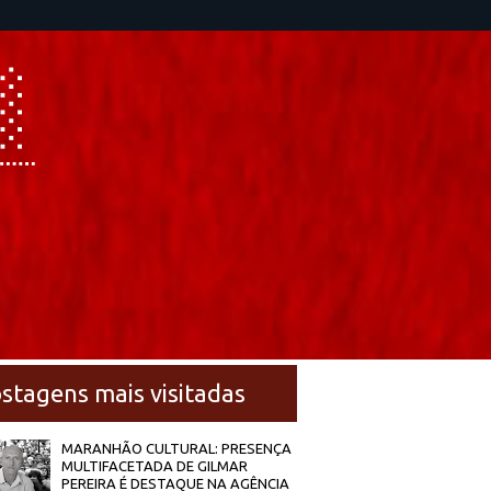
stagens mais visitadas
MARANHÃO CULTURAL: PRESENÇA
MULTIFACETADA DE GILMAR
PEREIRA É DESTAQUE NA AGÊNCIA