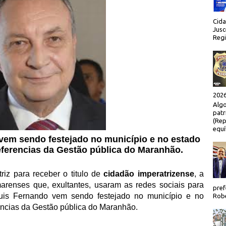
Cida
Jusc
Regi
2026
Algo
patr
(Rep
equí
em sendo festejado no município e no estado
erencias da Gestão pública do Maranhão.
iz para receber o titulo de
cidadão imperatrizense
, a
arenses que, exultantes, usaram as redes sociais para
pref
 Luis Fernando vem sendo festejado no município e no
Robe
encias da Gestão pública do Maranhão.