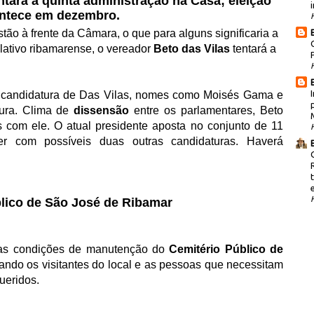
ntará a quinta administração na Casa; eleição
i
ntece em dezembro.
ão à frente da Câmara, o que para alguns significaria a
lativo ribamarense, o vereador
Beto das Vilas
tentará a
à candidatura de Das Vilas, nomes como Moisés Gama e
tura. Clima de
dissensão
entre os parlamentares, Beto
s com ele. O atual presidente aposta no conjunto de 11
r com possíveis duas outras candidaturas. Haverá
lico de S
ão José
de Ribamar
mas condições de manutenção do
Cemitério Público de
ndo os visitantes do local e as pessoas que necessitam
queridos.