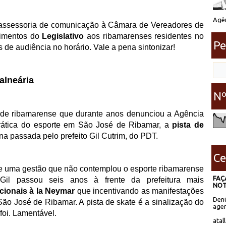
Agên
assessoria de comunicação à Câmara de Vereadores de
cimentos do
Legislativo
aos ribamarenses residentes no
Pe
s de audiência no horário. Vale a pena sintonizar!
alneária
Nº
ude ribamarense que durante anos denunciou a Agência
prática do esporte em São José de Ribamar, a
pista de
na passada pelo prefeito Gil Cutrim, do PDT.
Ce
de uma gestão que não contemplou o esporte ribamarense
FAÇ
Gil passou seis anos à frente da prefeitura mais
NOT
ionais à la Neymar
que incentivando as manifestações
Denú
São José de Ribamar. A pista de skate é a sinalização do
agen
 foi. Lamentável.
atal