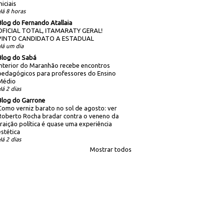
niciais
Há 8 horas
Blog do Fernando Atallaia
OFICIAL TOTAL, ITAMARATY GERAL!
PINTO CANDIDATO A ESTADUAL
Há um dia
Blog do Sabá
Interior do Maranhão recebe encontros
pedagógicos para professores do Ensino
Médio
Há 2 dias
Blog do Garrone
Como verniz barato no sol de agosto: ver
Roberto Rocha bradar contra o veneno da
traição política é quase uma experiência
estética
Há 2 dias
Mostrar todos