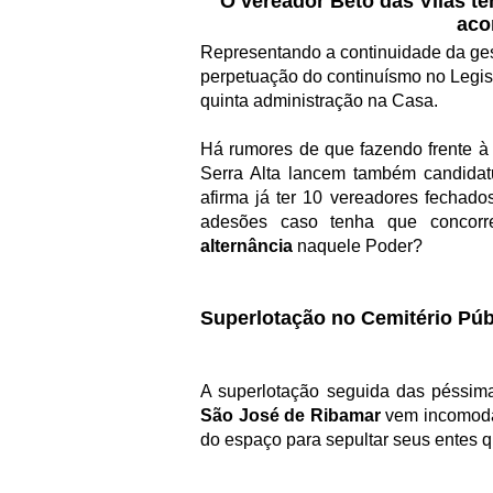
O vereador Beto das Vilas te
aco
Representando a continuidade da gest
perpetuação do continuísmo no Legis
quinta administração na Casa.
Há rumores de que fazendo frente 
Serra Alta lancem também candida
afirma já ter 10 vereadores fechado
adesões caso tenha que concorre
alternância
naquele Poder?
Superlotação no Cemitério Púb
A superlotação seguida das péssi
São José de Ribamar
vem incomoda
do espaço para sepultar seus entes 