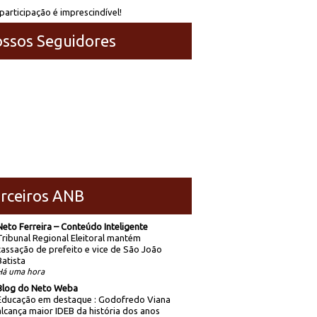
participação é imprescindível!
ssos Seguidores
rceiros ANB
Neto Ferreira – Conteúdo Inteligente
Tribunal Regional Eleitoral mantém
cassação de prefeito e vice de São João
Batista
Há uma hora
Blog do Neto Weba
Educação em destaque : Godofredo Viana
alcança maior IDEB da história dos anos