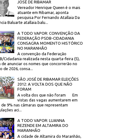
JOSÉ DE RIBAMAR
Vereador Henrique Queen é o mais
atuante em Ribamar, aponta
pesquisa Por Fernando Atallaia Da
cia Baluarte atallaia.balu...
A TODO VAPOR: CONVENÇÃO DA
FEDERAÇÃO PSDB-CIDADANIA
CONSAGRA MOMENTO HISTÓRICO
NO MARANHÃO
A convenção da Federação
/Cidadania realizada nesta quarta-feira (5),
 de anunciar os nomes que concorrerão no
to de 2026, consa...
SÃO JOSÉ DE RIBAMAR ELEIÇÕES
2012: A VOLTA DOS QUE NÃO
FORAM
A volta dos que não foram Em
vistas das vagas aumentarem em
 de 9% nas câmaras que representam
lações aci...
A TODO VAPOR: LUANNA
REZENDE EM ALTAMIRA DO
MARANHÃO
A cidade de Altamira do Maranhão,