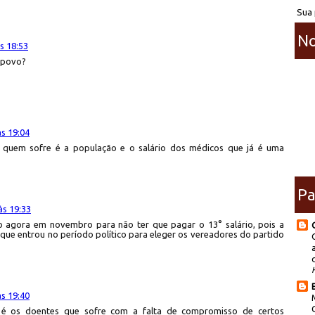
Sua 
No
s 18:53
 povo?
s 19:04
 quem sofre é a população e o salário dos médicos que já é uma
Pa
às 19:33
o agora em novembro para não ter que pagar o 13° salário, pois a
 que entrou no período político para eleger os vereadores do partido
s 19:40
E é os doentes que sofre com a falta de compromisso de certos