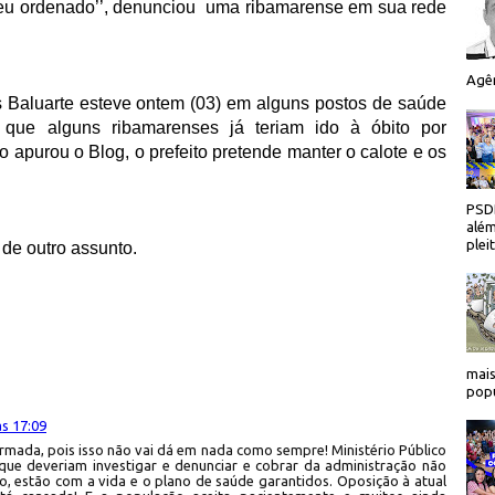
eu ordenado’’, denunciou
uma ribamarense em sua rede
Agên
s Baluarte esteve ontem (03) em alguns postos de saúde
que alguns ribamarenses já teriam ido à óbito por
 apurou o Blog, o prefeito pretende manter o calote e os
PSDB
além
plei
de outro assunto.
mais
popu
s 17:09
ormada, pois isso não vai dá em nada como sempre! Ministério Público
ue deveriam investigar e denunciar e cobrar da administração não
o, estão com a vida e o plano de saúde garantidos. Oposição à atual