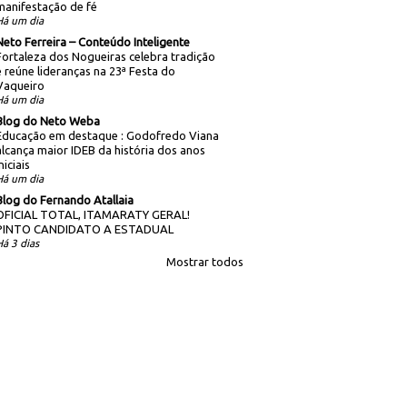
manifestação de fé
Há um dia
Neto Ferreira – Conteúdo Inteligente
Fortaleza dos Nogueiras celebra tradição
e reúne lideranças na 23ª Festa do
Vaqueiro
Há um dia
Blog do Neto Weba
Educação em destaque : Godofredo Viana
alcança maior IDEB da história dos anos
niciais
Há um dia
Blog do Fernando Atallaia
OFICIAL TOTAL, ITAMARATY GERAL!
PINTO CANDIDATO A ESTADUAL
Há 3 dias
Mostrar todos