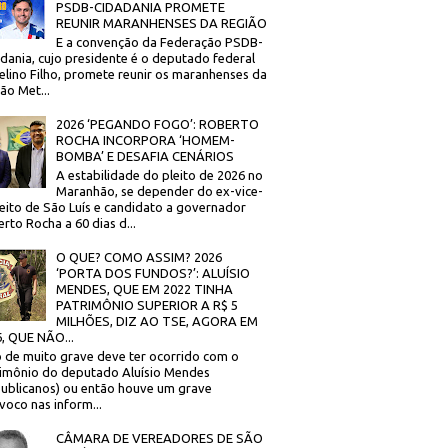
PSDB-CIDADANIA PROMETE
REUNIR MARANHENSES DA REGIÃO
E a convenção da Federação PSDB-
dania, cujo presidente é o deputado federal
elino Filho, promete reunir os maranhenses da
ão Met...
2026 ‘PEGANDO FOGO’: ROBERTO
ROCHA INCORPORA ‘HOMEM-
BOMBA’ E DESAFIA CENÁRIOS
A estabilidade do pleito de 2026 no
Maranhão, se depender do ex-vice-
eito de São Luís e candidato a governador
rto Rocha a 60 dias d...
O QUE? COMO ASSIM? 2026
‘PORTA DOS FUNDOS?’: ALUÍSIO
MENDES, QUE EM 2022 TINHA
PATRIMÔNIO SUPERIOR A R$ 5
MILHÕES, DIZ AO TSE, AGORA EM
, QUE NÃO...
 de muito grave deve ter ocorrido com o
imônio do deputado Aluísio Mendes
ublicanos) ou então houve um grave
voco nas inform...
CÂMARA DE VEREADORES DE SÃO