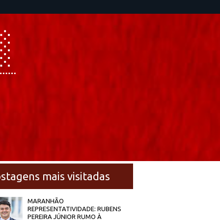
stagens mais visitadas
MARANHÃO
REPRESENTATIVIDADE: RUBENS
PEREIRA JÚNIOR RUMO À