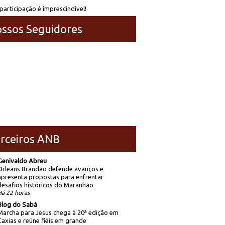
participação é imprescindível!
ssos Seguidores
rceiros ANB
Genivaldo Abreu
Orleans Brandão defende avanços e
apresenta propostas para enfrentar
desafios históricos do Maranhão
Há 22 horas
Blog do Sabá
Marcha para Jesus chega à 20ª edição em
Caxias e reúne fiéis em grande