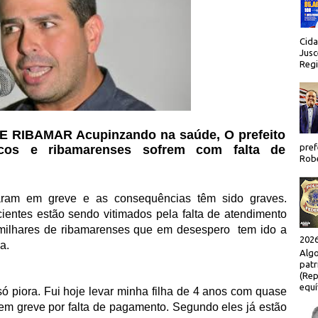
Cida
Jusc
Regi
RIBAMAR Acupinzando na saúde, O prefeito
pref
cos e ribamarenses sofrem com falta de
Robe
ram em greve e as consequências têm sido graves.
entes estão sendo vitimados pela falta de atendimento
milhares de ribamarenses que em desespero
tem ido a
2026
va.
Algo
patr
(Rep
equí
 piora. Fui hoje levar minha filha de 4 anos com quase
em greve por falta de pagamento. Segundo eles já estão