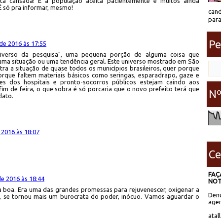
tá cansada! E a população aceita pacientemente e muitos ainda
É só pra informar, mesmo!
cand
para
Pe
e 2016 às 17:55
universo da pesquisa", uma pequena porção de alguma coisa que
ma situação ou uma tendência geral. Este universo mostrado em São
ra a situação de quase todos os municípios brasileiros, quer porque
rque faltem materiais básicos como seringas, esparadrapo, gaze e
ões dos hospitais e pronto-socorros públicos estejam caindo aos
m de feira, o que sobra é só porcaria que o novo prefeito terá que
Nº
dato.
2016 às 18:07
Ce
FAÇ
e 2016 às 18:44
NOT
ça boa. Era uma das grandes promessas para rejuvenescer, oxigenar a
Denú
al, se tornou mais um burocrata do poder, inócuo. Vamos aguardar o
agen
atal