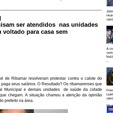
Júni
rece
 |
cand
isam ser atendidos nas unidades
m voltado para casa sem
A co
como
hist
...
 de Ribamar resolveram protestar contra o calote do
o paga seus salários. O Resultado? Os ribamarenses que
al Municipal e demais unidades
de saúde da cidade
Frei
Luan
que chegam. A situação chamou a atenção da opinião
cand
o prefeito na área.