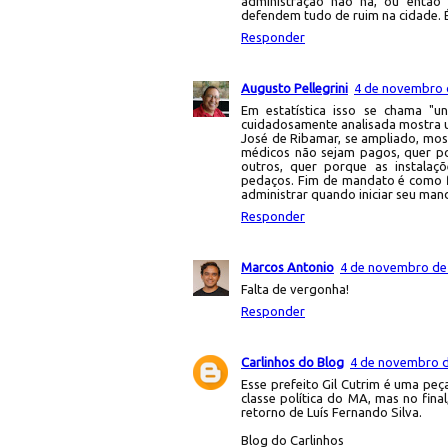
administração não há, ou então 
defendem tudo de ruim na cidade. 
Responder
Augusto Pellegrini
4 de novembro d
Em estatística isso se chama "
cuidadosamente analisada mostra u
José de Ribamar, se ampliado, most
médicos não sejam pagos, quer po
outros, quer porque as instalaç
pedaços. Fim de mandato é como fi
administrar quando iniciar seu man
Responder
Marcos Antonio
4 de novembro de 
Falta de vergonha!
Responder
Carlinhos do Blog
4 de novembro d
Esse prefeito Gil Cutrim é uma pe
classe política do MA, mas no fin
retorno de Luís Fernando Silva.
Blog do Carlinhos