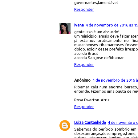
governantes,lamentável.
Responder
Ivana
4 de novembro de 2016 às 19
gente isso é um absurdo!
um minicipio jamais deve faltar at
já estamos praticamente no fin
maranhenses ribamarenses fossem
doido. exigir desse prefeito irres
acorda Brasil.
acorda Sao jose deRibamar.
Responder
Anônimo
4 de novembro de 2016 à
Ribamar caiu num enorme buraco, 
entende. Fizemos uma pauta de rei
Rosa Ewerton-Atriz
Responder
Luiza Cantanhêde
4 de novembro d
Sabemos do período sombrio em n
desesperanças,desemprego,fome,
outros interesses tantos em de