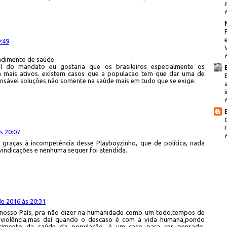
:49
endimento de saúde.
al do mandato eu gostaria que os brasileiros especialmente os
 mais ativos. existem casos que a populacao tem que dar uma de
ponsável soluções não somente na saúde mais em tudo que se exige.
i
s 20:07
graças à incompetência desse Playboyzinho, que de política, nada
vindicações e nenhuma sequer foi atendida.
e 2016 às 20:31
osso País, pra não dizer na humanidade como um todo,tempos de
 violência,mas daí quando o descaso é com a vida humana,pondo
trimento da saúde da população, é um caso para ser pensado,