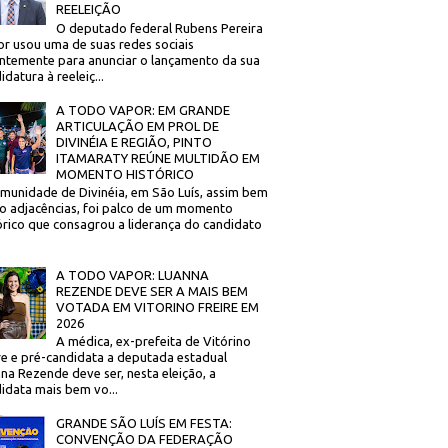
REELEIÇÃO
O deputado federal Rubens Pereira
or usou uma de suas redes sociais
ntemente para anunciar o lançamento da sua
idatura à reeleiç...
A TODO VAPOR: EM GRANDE
ARTICULAÇÃO EM PROL DE
DIVINÉIA E REGIÃO, PINTO
ITAMARATY REÚNE MULTIDÃO EM
MOMENTO HISTÓRICO
munidade de Divinéia, em São Luís, assim bem
 adjacências, foi palco de um momento
órico que consagrou a liderança do candidato
A TODO VAPOR: LUANNA
REZENDE DEVE SER A MAIS BEM
VOTADA EM VITORINO FREIRE EM
2026
A médica, ex-prefeita de Vitórino
re e pré-candidata a deputada estadual
na Rezende deve ser, nesta eleição, a
idata mais bem vo...
GRANDE SÃO LUÍS EM FESTA:
CONVENÇÃO DA FEDERAÇÃO