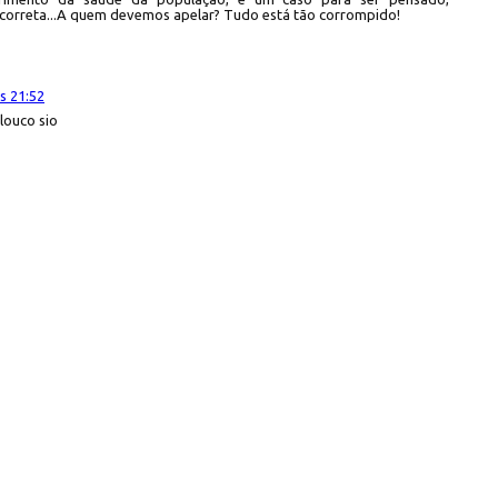
 correta...A quem devemos apelar? Tudo está tão corrompido!
s 21:52
louco sio