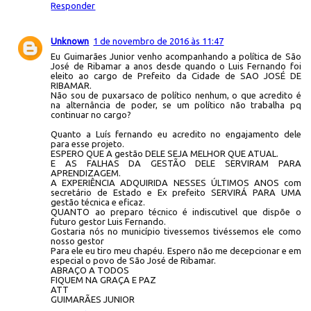
Responder
Unknown
1 de novembro de 2016 às 11:47
Eu Guimarães Junior venho acompanhando a política de São
José de Ribamar a anos desde quando o Luis Fernando foi
eleito ao cargo de Prefeito da Cidade de SAO JOSÉ DE
RIBAMAR.
Não sou de puxarsaco de político nenhum, o que acredito é
na alternância de poder, se um político não trabalha pq
continuar no cargo?
Quanto a Luís fernando eu acredito no engajamento dele
para esse projeto.
ESPERO QUE A gestão DELE SEJA MELHOR QUE ATUAL.
E AS FALHAS DA GESTÃO DELE SERVIRAM PARA
APRENDIZAGEM.
A EXPERIÊNCIA ADQUIRIDA NESSES ÚLTIMOS ANOS com
secretário de Estado e Ex prefeito SERVIRÁ PARA UMA
gestão técnica e eficaz.
QUANTO ao preparo técnico é indiscutivel que dispõe o
futuro gestor Luis Fernando.
Gostaria nós no município tivessemos tivéssemos ele como
nosso gestor
Para ele eu tiro meu chapéu. Espero não me decepcionar e em
especial o povo de São José de Ribamar.
ABRAÇO A TODOS
FIQUEM NA GRAÇA E PAZ
ATT
GUIMARÃES JUNIOR