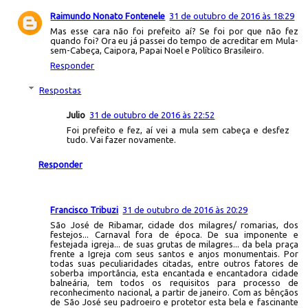
Raimundo Nonato Fontenele
31 de outubro de 2016 às 18:29
Mas esse cara não foi prefeito aí? Se foi por que não fez
quando foi? Ora eu já passei do tempo de acreditar em Mula-
sem-Cabeça, Caipora, Papai Noel e Político Brasileiro.
Responder
Respostas
Julio
31 de outubro de 2016 às 22:52
Foi prefeito e fez, aí vei a mula sem cabeça e desfez
tudo. Vai fazer novamente.
Responder
Francisco Tribuzi
31 de outubro de 2016 às 20:29
São José de Ribamar, cidade dos milagres/ romarias, dos
festejos... Carnaval fora de época. De sua imponente e
festejada igreja... de suas grutas de milagres... da bela praça
frente a Igreja com seus santos e anjos monumentais. Por
todas suas peculiaridades citadas, entre outros fatores de
soberba importância, esta encantada e encantadora cidade
balneária, tem todos os requisitos para processo de
reconhecimento nacional, a partir de janeiro. Com as bênçãos
de São José seu padroeiro e protetor esta bela e fascinante