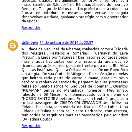
diversas cidades maranhenses. Lembro-me sempre com
muito carinho de São José de Ribamar, através do meu avô
Bernardo Thiago de Matos que foi prefeito desta cidade, na
época de ditadura e mesmo sem verbas conseguiu
desenvolver a cidade, ganhando prestígio com o governador
da época.
Responder
Unknown
31 de outubro de 2016 às 22:37
A Cidade de São José de Ribamar, conhecida como a "Cidade
dos Milagres... Festejos e Romarias!... "Carnaval do Lava
Pratos"... E Linda por Natureza!!! Das histórias contadas pelos
mais antigos habitantes, como a história da Igreja que só
ficou de pé, após ser reerguida de frente para o mar!!!... Ah!...
Quantas histórias... Quanta Cultura Milenar... De um Povo Rico
em Alegia... De sua Gruta de Milagres... Da confecção de Velas
que imitam cada parte do corpo humano, para um povo
heróico e repleto de santidade, pagarem às suas promessas
feitas ao "Santo Padroeiro: São José de Ribamar"... Quantos
"RIBAMAR" temos no Maranhão? Inúmeros!!! Meu irmão,
falecido há 08 Meses, foi homenageado com o nome do
"NOSSO SANTO"!!! A belíssima Praça em frente à Igreja, com
toda a passagem de CRISTO CRUCIFICADO!!! Uma belíssima
Cidade balneária, encrostada na Ilha de São Luís!!! Uma
Cidade Belíssima e com seu Santo Padroeiro, com certeza,
tem todos os requisitos para ser reconhecida pelo Mundo!!!
(By Fátima Couto)
Responder