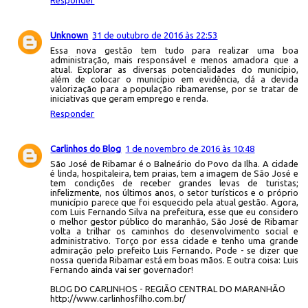
Unknown
31 de outubro de 2016 às 22:53
Essa nova gestão tem tudo para realizar uma boa
administração, mais responsável e menos amadora que a
atual. Explorar as diversas potencialidades do município,
além de colocar o município em evidência, dá a devida
valorização para a população ribamarense, por se tratar de
iniciativas que geram emprego e renda.
Responder
Carlinhos do Blog
1 de novembro de 2016 às 10:48
São José de Ribamar é o Balneário do Povo da Ilha. A cidade
é linda, hospitaleira, tem praias, tem a imagem de São José e
tem condições de receber grandes levas de turistas;
infelizmente, nos últimos anos, o setor turísticos e o próprio
município parece que foi esquecido pela atual gestão. Agora,
com Luis Fernando Silva na prefeitura, esse que eu considero
o melhor gestor público do maranhão, São José de Ribamar
volta a trilhar os caminhos do desenvolvimento social e
administrativo. Torço por essa cidade e tenho uma grande
admiração pelo prefeito Luis Fernando. Pode - se dizer que
nossa querida Ribamar está em boas mãos. E outra coisa: Luis
Fernando ainda vai ser governador!
BLOG DO CARLINHOS - REGIÃO CENTRAL DO MARANHÃO
http://www.carlinhosfilho.com.br/