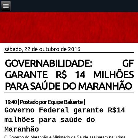
sábado, 22 de outubro de 2016
GOVERNABILIDADE: GF
GARANTE R$ 14 MILHÕES
PARA SAÚDE DO MARANHÃO
19:40
|
Postado por
Equipe Baluarte
|
Governo Federal garante R$14
milhões para saúde do
Maranhão
O Governo do Maranhão e Ministério da Saúde assinaram
na últi
ma