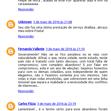
Felipe de Noca , atalaia se esse FDP aparecer aqui é ovo na
caraaaaaaaaa
Responder
Unknown
3 de maio de 2016 às 21:08
Seu site faz uma ótima prestação de serviço Atallaia...abraço
meu nobre Poeta!
Responder
Fernanda Vallente
3 de maio de 2016 às 21:10
Sinceramente? Não sei se fico perplexa ou se vejo com
naturalidade. Afinal, o que, nesta cidade, neste estado, neste
país não é tratado com tanto descaso, com total falta de
compromisso, com completo abandono? E por falar em
compromisso, este é um ano de eleições. Sejamos honestos
para com os demais cidadãos, pois independente de quem
elegemos, não o fazemos somente pra nós mesmos. São
vidas e mais vidas envolvidas, que sobrevivem em uma linha
invisível que separa a realidade e a necessidade dos conflitos
de interesses...
Responder
Carlos Fiúza
3 de maio de 2016 às 23:19
Lamentável , é o termo certo para esse abandono foram