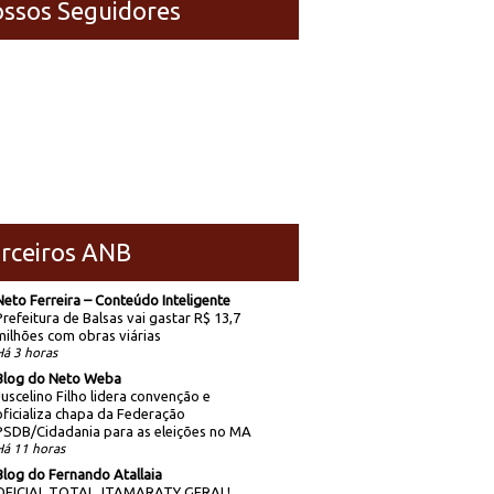
ssos Seguidores
rceiros ANB
Neto Ferreira – Conteúdo Inteligente
Prefeitura de Balsas vai gastar R$ 13,7
milhões com obras viárias
Há 3 horas
Blog do Neto Weba
Juscelino Filho lidera convenção e
oficializa chapa da Federação
PSDB/Cidadania para as eleições no MA
Há 11 horas
Blog do Fernando Atallaia
OFICIAL TOTAL, ITAMARATY GERAL!