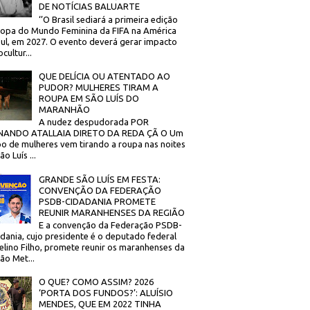
DE NOTÍCIAS BALUARTE
‘’O Brasil sediará a primeira edição
opa do Mundo Feminina da FIFA na América
ul, em 2027. O evento deverá gerar impacto
cultur...
QUE DELÍCIA OU ATENTADO AO
PUDOR? MULHERES TIRAM A
ROUPA EM SÃO LUÍS DO
MARANHÃO
A nudez despudorada POR
NANDO ATALLAIA DIRETO DA REDA ÇÃ O Um
o de mulheres vem tirando a roupa nas noites
o Luís ...
GRANDE SÃO LUÍS EM FESTA:
CONVENÇÃO DA FEDERAÇÃO
PSDB-CIDADANIA PROMETE
REUNIR MARANHENSES DA REGIÃO
E a convenção da Federação PSDB-
dania, cujo presidente é o deputado federal
elino Filho, promete reunir os maranhenses da
ão Met...
O QUE? COMO ASSIM? 2026
‘PORTA DOS FUNDOS?’: ALUÍSIO
MENDES, QUE EM 2022 TINHA