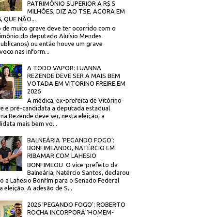
PATRIMÔNIO SUPERIOR A R$ 5
MILHÕES, DIZ AO TSE, AGORA EM
, QUE NÃO...
 de muito grave deve ter ocorrido com o
imônio do deputado Aluísio Mendes
ublicanos) ou então houve um grave
voco nas inform...
A TODO VAPOR: LUANNA
REZENDE DEVE SER A MAIS BEM
VOTADA EM VITORINO FREIRE EM
2026
A médica, ex-prefeita de Vitórino
re e pré-candidata a deputada estadual
na Rezende deve ser, nesta eleição, a
idata mais bem vo...
BALNEÁRIA ‘PEGANDO FOGO’:
BONFIMEANDO, NATÉRCIO EM
RIBAMAR COM LAHESIO
BONFIMEOU O vice-prefeito da
Balneária, Natércio Santos, declarou
o a Lahesio Bonfim para o Senado Federal
a eleição. A adesão de S...
2026 ‘PEGANDO FOGO’: ROBERTO
ROCHA INCORPORA ‘HOMEM-