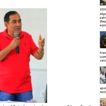
2026
Algo
patr
(Rep
equí
Frei
Luan
cand
apoi
nest