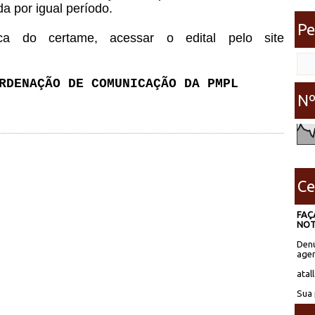
a por igual período.
Pe
ca do certame, acessar o edital pelo site
RDENAÇÃO DE COMUNICAÇÃO DA PMPL
Nº
Ce
FAÇ
NOT
Denú
agen
atal
Sua 