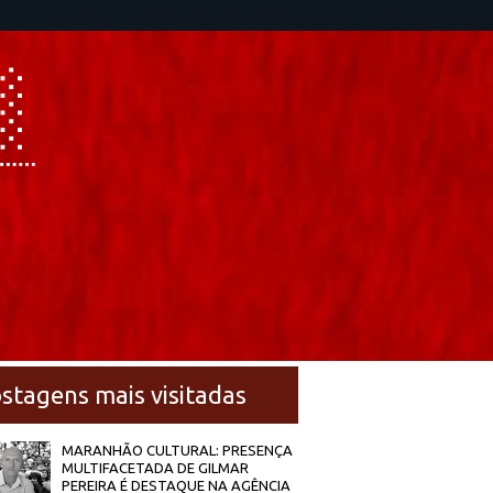
stagens mais visitadas
MARANHÃO CULTURAL: PRESENÇA
MULTIFACETADA DE GILMAR
PEREIRA É DESTAQUE NA AGÊNCIA