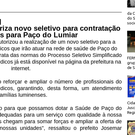
da C
do S
 |
socio
iza novo seletivo para contratação
s para Paço do Lumiar
torizou a realização de um novo seletivo para a
icos que irão atuar na rede de saúde de Paço do
trata das normas do Processo Seletivo Simplificado
FER
cos já está disponível na página da prefeitura na
grup
internet.
de Sã
 reforçar e ampliar o número de profissionais do
dicos, garantindo, desta forma, um atendimento
amílias luminenses.
Cida
ivo para que possamos dotar a Saúde de Paço do
Jusc
Regi
dequadas para um serviço com qualidade à nossa
 chegam para somar forças e ampliar a oferta de
nossas unidades”, ressaltou o prefeito Josemar