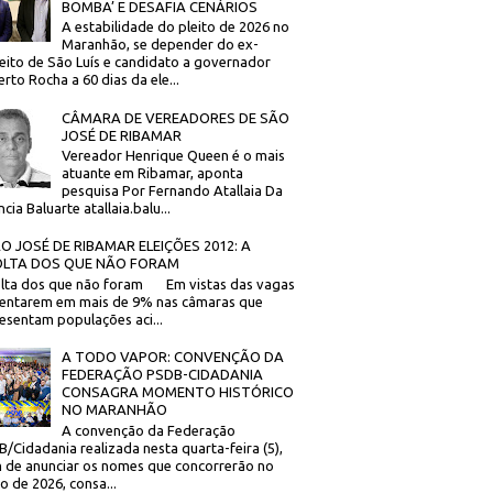
BOMBA’ E DESAFIA CENÁRIOS
A estabilidade do pleito de 2026 no
Maranhão, se depender do ex-
eito de São Luís e candidato a governador
rto Rocha a 60 dias da ele...
CÂMARA DE VEREADORES DE SÃO
JOSÉ DE RIBAMAR
Vereador Henrique Queen é o mais
atuante em Ribamar, aponta
pesquisa Por Fernando Atallaia Da
cia Baluarte atallaia.balu...
O JOSÉ DE RIBAMAR ELEIÇÕES 2012: A
LTA DOS QUE NÃO FORAM
olta dos que não foram Em vistas das vagas
entarem em mais de 9% nas câmaras que
esentam populações aci...
A TODO VAPOR: CONVENÇÃO DA
FEDERAÇÃO PSDB-CIDADANIA
CONSAGRA MOMENTO HISTÓRICO
NO MARANHÃO
A convenção da Federação
/Cidadania realizada nesta quarta-feira (5),
 de anunciar os nomes que concorrerão no
to de 2026, consa...