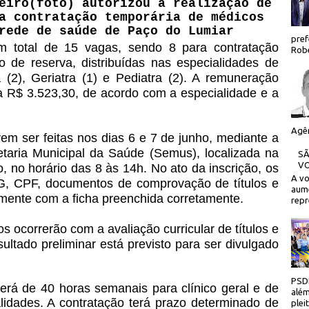
eiro(foto) autorizou a realização de
a contratação temporária de médicos
rede de saúde de Paço do Lumiar
pref
um total de 15 vagas, sendo 8 para contratação
Robe
o de reserva, distribuídas nas especialidades de
a (2), Geriatra (1) e Pediatra (2). A remuneração
a R$ 3.523,30, de acordo com a especialidade e a
Agên
vem ser feitas nos dias 6 e 7 de junho, mediante a
etaria Municipal da Saúde (Semus), localizada na
SÃ
VO
 no horário das 8 às 14h. No ato da inscrição, os
A v
G, CPF, documentos de comprovação de títulos e
aum
tamente com a ficha preenchida corretamente.
repr
s ocorrerão com a avaliação curricular de títulos e
sultado preliminar está previsto para ser divulgado
PSDB
erá de 40 horas semanais para clínico geral e de
além
lidades. A contratação terá prazo determinado de
plei