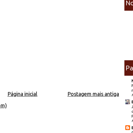
No
Pa
Página inicial
Postagem mais antiga
om)