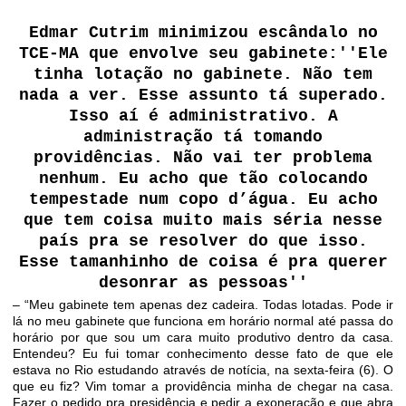
Edmar Cutrim minimizou escândalo no
TCE-MA que envolve seu gabinete:''Ele
tinha lotação no gabinete. Não tem
nada a ver. Esse assunto tá superado.
Isso aí é administrativo. A
administração tá tomando
providências. Não vai ter problema
nenhum. Eu acho que tão colocando
tempestade num copo d’água. Eu acho
que tem coisa muito mais séria nesse
país pra se resolver do que isso.
Esse tamanhinho de coisa é pra querer
desonrar as pessoas''
– “Meu gabinete tem apenas dez cadeira. Todas lotadas. Pode ir
lá no meu gabinete que funciona em horário normal até passa do
horário por que sou um cara muito produtivo dentro da casa.
Entendeu? Eu fui tomar conhecimento desse fato de que ele
estava no Rio estudando através de notícia, na sexta-feira (6). O
que eu fiz? Vim tomar a providência minha de chegar na casa.
Fazer o pedido pra presidência e pedir a exoneração e que abra