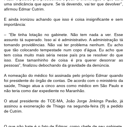
uma sindicância que apure. Se tá devendo, vai ter que devolver”,
afirmou Edmar Cutrim.
E ainda ironizou achando que isso é coisa insignificante e sem
importância:
– “Ele tinha lotação no gabinete. Não tem nada a ver. Esse
assunto tá superado. Isso aí é administrativo. A administração tá
tomando providências. Não vai ter problema nenhum. Eu acho
que tão colocando tempestade num copo d’água. Eu acho que
tem coisa muito mais séria nesse país pra se resolver do que
isso. Esse tamanhinho de coisa é pra querer desonrar as
pessoas”, finalizou debochando da gravidade da denúncia.
A nomeação do médico foi assinada pelo próprio Edmar quando
foi presidente do órgão de contas. De acordo com o ministério da
saúde, Thiago atua a cinco anos como médico em São Paulo e
não teria como dar expediente no Maranhão.
O atual presidente do TCE-MA, João Jorge Jinkings Pavão, já
assinou a exoneração de Thiago na segunda-feira (9) a pedido
de Cutrim.
O que não bate é o fato de Edmar, como chefe de seu gabinete,