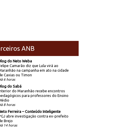
rceiros ANB
Blog do Neto Weba
Felipe Camarão diz que Lula virá ao
Maranhão na campanha em ato na cidade
de Caxias ou Timon
Há 6 horas
Blog do Sabá
Interior do Maranhão recebe encontros
pedagógicos para professores do Ensino
Médio
Há 8 horas
Neto Ferreira – Conteúdo Inteligente
PGJ abre investigação contra ex-prefeito
de Brejo
Há 14 horas