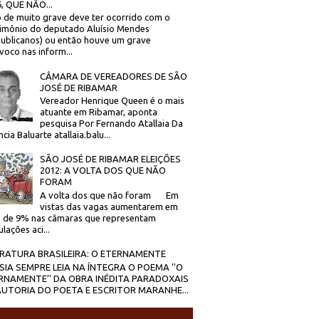
, QUE NÃO...
 de muito grave deve ter ocorrido com o
imônio do deputado Aluísio Mendes
ublicanos) ou então houve um grave
voco nas inform...
CÂMARA DE VEREADORES DE SÃO
JOSÉ DE RIBAMAR
Vereador Henrique Queen é o mais
atuante em Ribamar, aponta
pesquisa Por Fernando Atallaia Da
cia Baluarte atallaia.balu...
SÃO JOSÉ DE RIBAMAR ELEIÇÕES
2012: A VOLTA DOS QUE NÃO
FORAM
A volta dos que não foram Em
vistas das vagas aumentarem em
 de 9% nas câmaras que representam
lações aci...
ERATURA BRASILEIRA: O ETERNAMENTE
SIA SEMPRE LEIA NA ÍNTEGRA O POEMA ''O
RNAMENTE'' DA OBRA INÉDITA PARADOXAIS
AUTORIA DO POETA E ESCRITOR MARANHE...