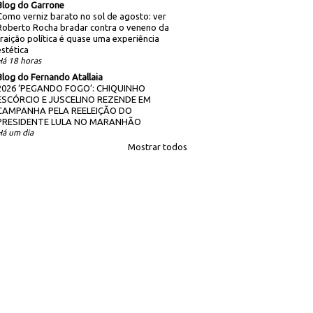
Blog do Garrone
Como verniz barato no sol de agosto: ver
Roberto Rocha bradar contra o veneno da
traição política é quase uma experiência
estética
Há 18 horas
Blog do Fernando Atallaia
2026 ‘PEGANDO FOGO’: CHIQUINHO
ESCÓRCIO E JUSCELINO REZENDE EM
CAMPANHA PELA REELEIÇÃO DO
PRESIDENTE LULA NO MARANHÃO
Há um dia
Mostrar todos