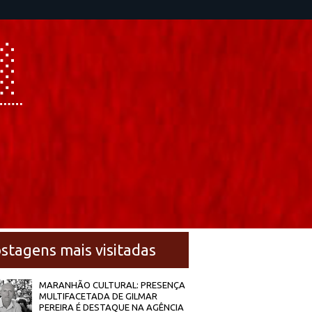
stagens mais visitadas
MARANHÃO CULTURAL: PRESENÇA
MULTIFACETADA DE GILMAR
PEREIRA É DESTAQUE NA AGÊNCIA