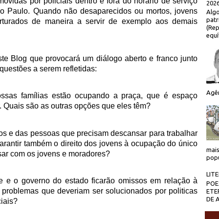
movidas por policiais dentro e fora do horário de serviço
2026
São Paulo. Quando não desaparecidos ou mortos, jovens
Algo
patr
orturados de maneira a servir de exemplo aos demais
(Rep
equí
 Blog que provocará um diálogo aberto e franco junto
questões a serem refletidas:
Agên
ossas famílias estão ocupando a praça, que é espaço
ir. Quais são as outras opções que eles têm?
sos e das pessoas que precisam descansar para trabalhar
rantir também o direito dos jovens à ocupação do único
mais
ar com os jovens e moradores?
popu
LIT
de e o governo do estado ficarão omissos em relação à
POE
e problemas que deveriam ser solucionados por politicas
ETE
DE 
ciais?