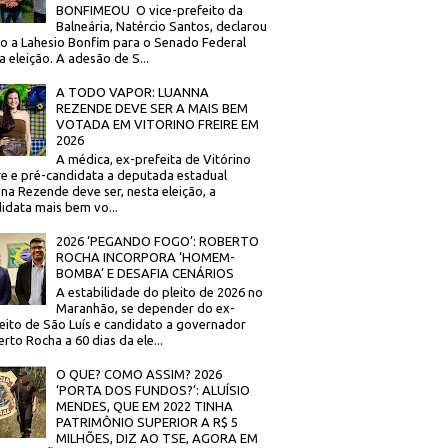
BONFIMEOU O vice-prefeito da
Balneária, Natércio Santos, declarou
o a Lahesio Bonfim para o Senado Federal
a eleição. A adesão de S...
A TODO VAPOR: LUANNA
REZENDE DEVE SER A MAIS BEM
VOTADA EM VITORINO FREIRE EM
2026
A médica, ex-prefeita de Vitórino
re e pré-candidata a deputada estadual
na Rezende deve ser, nesta eleição, a
idata mais bem vo...
2026 ‘PEGANDO FOGO’: ROBERTO
ROCHA INCORPORA ‘HOMEM-
BOMBA’ E DESAFIA CENÁRIOS
A estabilidade do pleito de 2026 no
Maranhão, se depender do ex-
eito de São Luís e candidato a governador
rto Rocha a 60 dias da ele...
O QUE? COMO ASSIM? 2026
‘PORTA DOS FUNDOS?’: ALUÍSIO
MENDES, QUE EM 2022 TINHA
PATRIMÔNIO SUPERIOR A R$ 5
MILHÕES, DIZ AO TSE, AGORA EM