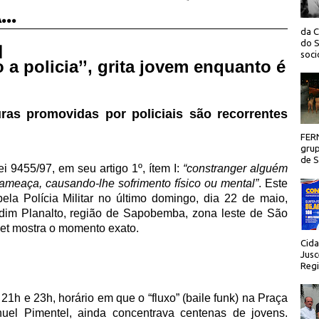
..
da C
do S
 |
socio
a policia’’, grita jovem enquanto é
uras promovidas por policiais são recorrentes
FER
grup
de Sã
i 9455/97, em seu artigo 1º, ítem I:
“constranger alguém
meaça, causando-lhe sofrimento físico ou mental”
. Este
 pela Polícia Militar no último domingo, dia 22 de maio,
dim Planalto, região de Sapobemba, zona leste de São
net mostra o momento exato.
Cida
Jusc
Regi
1h e 23h, horário em que o “fluxo” (baile funk) na Praça
nuel Pimentel, ainda concentrava centenas de jovens.