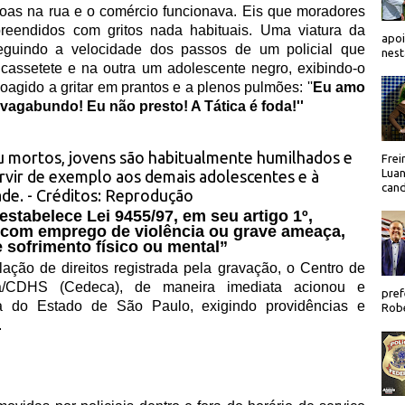
oas na rua e o comércio funcionava. Eis que moradores
reendidos com gritos nada habituais. Uma viatura da
apoi
 seguindo a velocidade dos passos de um policial que
nest
ssetete e na outra um adolescente negro, exibindo-o
agido a gritar em prantos e a plenos pulmões: ''
Eu amo
 vagabundo! Eu não presto! A Tática é foda!''
Frei
Luan
cand
stabelece Lei 9455/97, em seu artigo 1º,
m com emprego de violência ou grave ameaça,
 sofrimento físico ou mental”
ação de direitos registrada pela gravação, o Centro de
/CDHS (Cedeca), de maneira imediata acionou e
pref
ia do Estado de São Paulo, exigindo providências e
Robe
.