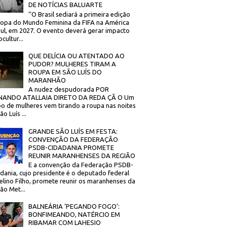
DE NOTÍCIAS BALUARTE
‘’O Brasil sediará a primeira edição
opa do Mundo Feminina da FIFA na América
ul, em 2027. O evento deverá gerar impacto
cultur...
QUE DELÍCIA OU ATENTADO AO
PUDOR? MULHERES TIRAM A
ROUPA EM SÃO LUÍS DO
MARANHÃO
A nudez despudorada POR
NANDO ATALLAIA DIRETO DA REDA ÇÃ O Um
o de mulheres vem tirando a roupa nas noites
o Luís ...
GRANDE SÃO LUÍS EM FESTA:
CONVENÇÃO DA FEDERAÇÃO
PSDB-CIDADANIA PROMETE
REUNIR MARANHENSES DA REGIÃO
E a convenção da Federação PSDB-
dania, cujo presidente é o deputado federal
elino Filho, promete reunir os maranhenses da
ão Met...
BALNEÁRIA ‘PEGANDO FOGO’:
BONFIMEANDO, NATÉRCIO EM
RIBAMAR COM LAHESIO