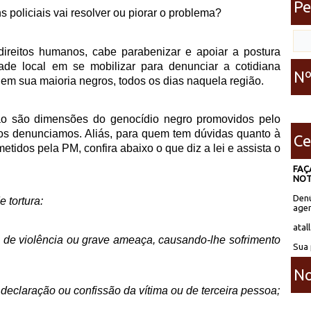
Pe
s policiais vai resolver ou piorar o problema?
ireitos humanos, cabe parabenizar e apoiar a postura
de local em se mobilizar para denunciar a cotidiana
Nº
s, em sua maioria negros, todos os dias naquela região.
ção são dimensões do genocídio negro promovidos pelo
pos denunciamos. Aliás, para quem tem dúvidas quanto à
Ce
etidos pela PM, confira abaixo o que diz a lei e assista o
FAÇ
NOT
Denú
e tortura:
agen
atal
 de violência ou grave ameaça, causando-lhe sofrimento
Sua 
No
 declaração ou confissão da vítima ou de terceira pessoa;