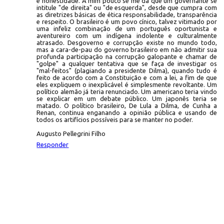
e honestidade. A mim pouco se me dá que um governante se
intitule "de direita" ou "de esquerda", desde que cumpra com
as diretrizes básicas de ética responsabilidade, transparência
e respeito. O brasileiro é um povo cínico, talvez vitimado por
uma infeliz combinação de um português oportunista e
aventureiro com um indígena indolente e culturalmente
atrasado. Desgoverno e corrupção existe no mundo todo,
mas a cara-de-pau do governo brasileiro em não admitir sua
profunda participação na corrupção galopante e chamar de
"golpe" a qualquer tentativa que se faça de investigar os
"mal-feitos" (plagiando a presidente Dilma), quando tudo é
feito de acordo com a Constituição e com a lei, a fim de que
eles expliquem o inexplicável é simplesmente revoltante. Um
político alemão já teria renunciado. Um americano teria vindo
se explicar em um debate público. Um japonês teria se
matado. O político brasileiro, De Lula a Dilma, de Cunha a
Renan, continua enganando a opinião pública e usando de
todos os artifícios possíveis para se manter no poder.
Augusto Pellegrini Filho
Responder