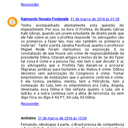
Responder
Raimundo Nonato Fontenele
31 de março de 2016 às 01:28
Tenho acompanhado atentamente esta questão do
impeachment. Por isso, no livro O Profeta, do libanês Gibran
Kalil Gibran, quando um jovem estudante de direito pede que
ele fale sobre as Leis o profeta responde "os advogados são
os primeiros a fazer leis, mas são também os primeiros a
violá-las". Tanto a jurita Janaína Paschoal, quanto o professor
Miguel Reale foram claríssimos na exposição. E na
constatação de que houve sim crime de responsabilidade da
presidente Dilma. Citaram artigos e textos da lei. Se diz fazer
tal coisa é crime e a pessoa faz, não tem o que discutir. E aí,
os advogados que o Profeta fala danam-se a procurar
filigranas jurídicas para burlarem a lei. Matou é crime. Editou
decretos sem autorização do Congresso é crime. Tomar
empréstimos de instituições que o governo controla é crime.
E ela tomou, pedalou, mentiu, tem a Petrobrás, tem a
nomeação do Lula, tem os empréstimos pra Cuba, Angola,
Venezuela, essa Dilma é tão nefasta quanto o Lula: um é
ladrão, e a outra continua com a alma de terrorista. Eu nem
digo fora, eu digo é Xô PT, Xô Lula, Xô Dilma.
Responder
Anônimo
31 de março de 2016 às 13:04
Fernando, ideologias à parte, o Brasil precisa de competência