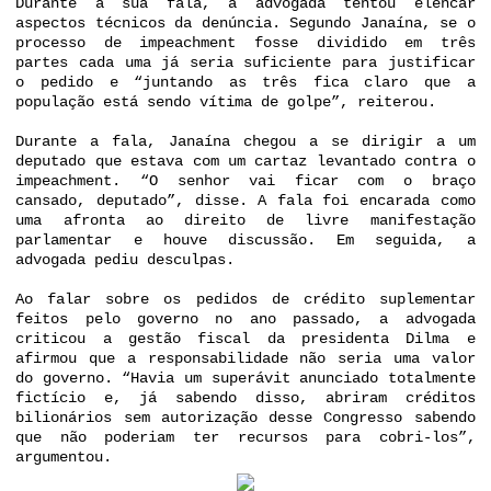
Durante a sua fala, a advogada tentou elencar
aspectos técnicos da denúncia. Segundo Janaína, se o
processo de impeachment fosse dividido em três
partes cada uma já seria suficiente para justificar
o pedido e “juntando as três fica claro que a
população está sendo vítima de golpe”, reiterou.
Durante a fala, Janaína chegou a se dirigir a um
deputado que estava com um cartaz levantado contra o
impeachment. “O senhor vai ficar com o braço
cansado, deputado”, disse. A fala foi encarada como
uma afronta ao direito de livre manifestação
parlamentar e houve discussão. Em seguida, a
advogada pediu desculpas.
Ao falar sobre os pedidos de crédito suplementar
feitos pelo governo no ano passado, a advogada
criticou a gestão fiscal da presidenta Dilma e
afirmou que a responsabilidade não seria uma valor
do governo. “Havia um superávit anunciado totalmente
fictício e, já sabendo disso, abriram créditos
bilionários sem autorização desse Congresso sabendo
que não poderiam ter recursos para cobri-los”,
argumentou.