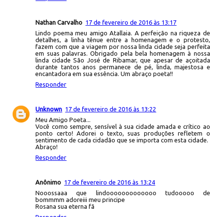
Nathan Carvalho
17 de fevereiro de 2016 às 13:17
Lindo poema meu amigo Atallaia. A perfeição na riqueza de
detalhes, a linha tênue entre a homenagem e o protesto,
fazem com que a viagem por nossa linda cidade seja perfeita
em suas palavras. Obrigado pela bela homenagem à nossa
linda cidade São José de Ribamar, que apesar de açoitada
durante tantos anos permanece de pé, linda, majestosa e
encantadora em sua essência. Um abraço poeta!!
Responder
Unknown
17 de fevereiro de 2016 às 13:22
Meu Amigo Poeta...
Você como sempre, sensível à sua cidade amada e crítico ao
ponto certo! Adorei o texto, suas produções refletem o
sentimento de cada cidadão que se importa com esta cidade.
Abraço!
Responder
Anônimo
17 de fevereiro de 2016 às 13:24
Nooossaaa que lindooooooooooooo tudooooo de
bommmm adoreiii meu principe
Rosana sua eterna fã
Responder