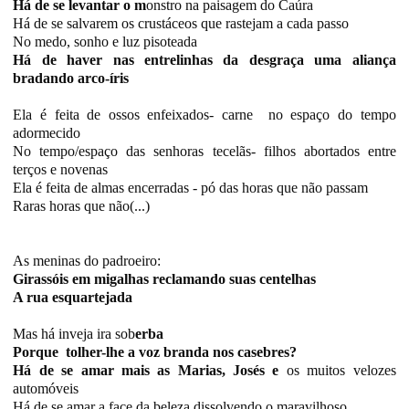
Há de se levantar o m
onstro na paisagem do Caúra
Há de se salvarem os crustáceos que rastejam a cada passo
No medo, sonho e luz pisoteada
Há de haver nas entrelinhas da desgraça uma aliança
bradando arco-íris
Ela é feita de ossos enfeixados- carne no espaço do tempo
adormecido
No tempo/espaço das senhoras tecelãs- filhos abortados entre
terços e novenas
Ela é feita de almas encerradas - pó das horas que não passam
Raras horas que não(...)
As meninas do padroeiro:
Girassóis em migalhas reclamando suas centelhas
A rua esquartejada
Mas há inveja ira sob
erba
Porque tolher-lhe a voz branda nos casebres?
Há de se amar mais as Marias, Josés e
os muitos velozes
automóveis
Há de se amar a face da beleza dissolvendo o maravilhoso