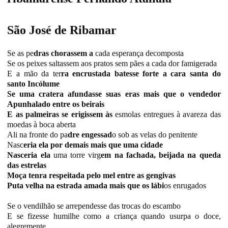
São José de Ribamar
Se as pe
dras chorassem a
cada esperança decomposta
Se os peixes saltassem aos pratos sem pães a cada dor famigerada
E a mão da ter
ra encrustada batesse forte a cara santa do
santo Incólume
Se uma cratera afundasse suas eras mais que o vendedor
Apunhalado entre os beirais
E as palmeiras se erigissem às
esmolas entregues à avareza das
moedas à boca aberta
Ali na fronte do pa
dre engessad
o sob as velas do penitente
Nasc
eria ela por demais mais que uma cidade
Nasceria ela
uma torre virg
em na fachada, beijada na queda
das estrelas
Moça tenra respeitada pelo mel entre as gengivas
Puta velha na estrada amada mais que os lábi
os enrugados
Se o vendilhão se arrependesse das trocas do escambo
E se fizesse humilhe como a criança quando usurpa o doce,
alegremente