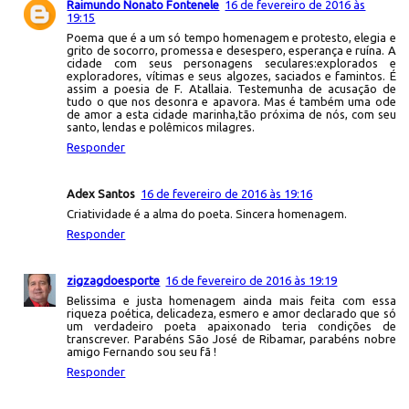
Raimundo Nonato Fontenele
16 de fevereiro de 2016 às
19:15
Poema que é a um só tempo homenagem e protesto, elegia e
grito de socorro, promessa e desespero, esperança e ruína. A
cidade com seus personagens seculares:explorados e
exploradores, vítimas e seus algozes, saciados e famintos. É
assim a poesia de F. Atallaia. Testemunha de acusação de
tudo o que nos desonra e apavora. Mas é também uma ode
de amor a esta cidade marinha,tão próxima de nós, com seu
santo, lendas e polêmicos milagres.
Responder
Adex Santos
16 de fevereiro de 2016 às 19:16
Criatividade é a alma do poeta. Sincera homenagem.
Responder
zigzagdoesporte
16 de fevereiro de 2016 às 19:19
Belissima e justa homenagem ainda mais feita com essa
riqueza poética, delicadeza, esmero e amor declarado que só
um verdadeiro poeta apaixonado teria condições de
transcrever. Parabéns São José de Ribamar, parabéns nobre
amigo Fernando sou seu fã !
Responder