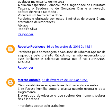
qualquer me encanta ou me toca .
A sua em específico , lembrou-me a sagacidade de Uburatam
Teixeira, o Saudosismo de Gonçalves Dias e a inovação
poética de Nauro Machado .
Você tem um texto raro e doce
Parabéns e obrigado por esses 2 minutos de prazer é uma
eternidade de lembranças
Abraço
Rodolfo Silva
Responder
Roberto Rodrigues
16 de fevereiro de 2016 às 19:54
Parabéns pela homenagem a São José de Ribamar.Apesar de
esquecida pelo prefeito Gil cutrim,mas não esquecido por
esse brilhante e talentoso poeta que é vc FERNANDO
ATALAIA.
Responder
Marcos Antonio
16 de fevereiro de 2016 às 19:55
"Se o vendilhão se arrependesse das trocas do escambo
E se fizesse humilhe como a criança quando usurpa o doce
alegremente
E prostrado devolvesse o que roubou dos homens pobres
fies à inocência"
- Parabéns poeta! Belo trabalho!!!