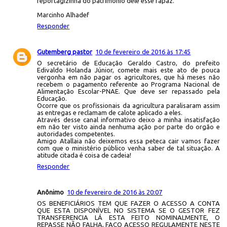
reportagizinha do patrimonio dele esse rapaz.
Marcinho Alhadef
Responder
Gutemberg pastor
10 de fevereiro de 2016 às 17:45
O secretário de Educação Geraldo Castro, do prefeito
Edivaldo Holanda Júnior, comete mais este ato de pouca
vergonha em não pagar os agricultores, que há meses não
recebem o pagamento referente ao Programa Nacional de
Alimentação Escolar-PNAE. Que deve ser repassado pela
Educação.
Ocorre que os profissionais da agricultura paralisaram assim
as entregas e reclamam de calote aplicado a eles.
Através desse canal informativo deixo a minha insatisfação
em não ter visto ainda nenhuma ação por parte do orgão e
autoridades competentes.
Amigo Atallaia não deixemos essa peteca cair vamos fazer
com que o ministério público venha saber de tal situação. A
atitude citada é coisa de cadeia!
Responder
Anônimo
10 de fevereiro de 2016 às 20:07
OS BENEFICIÁRIOS TEM QUE FAZER O ACESSO A CONTA
QUE ESTA DISPONÍVEL NO SISTEMA SE O GESTOR FEZ
TRANSFERENCIA LÁ ESTA FEITO NOMINALMENTE, O
REPASSE NÃO FALHA, FAÇO ACESSO REGULAMENTE NESTE