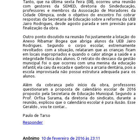
Tanto, que na última sexta feira (08), ocorreu uma reunião
com gestores da SEMED, diretoria do Sindeducação,
professores e membros da Associação de Moradores da
Cidade Olímpica, onde o objetivo do encontro foi cobrar
respostas da Secretaria de Educação sobre a reforma da UEB
Jairo Rodrigues, desde agosto parada e sem previsão para
finalização da obra.
Outro ponto discutido na reunião foi justamente a lotação do
Anexo Ribamar Bogea que abriga alunos da UEB Jairo
Rodrigues. Segundo o corpo escolar, extremamente
revoltados com a situação, relataram que as crianças ficam
em locais inapropriados e quando o calor atinge a saúde e a
integridade física dos alunos. O retrato do descaso da gestão
municipal foi o que ocorreu com uma menina da educação
infantil; ela caiu da escada e quebrou a arcaria dentária, pois a
escola improvisada não possui estrutura adequada para os
alunos.
Além da cobrança pelo início da obra, professores
questionaram a proposta de calendário escolar de 2016
proposto pela Secretaria de Educação Municipal. Segundo a
Prof. Orfisa Surama, da diretoria do sindicato, durante a
reunião, explicou que o calendário escolar é pura ilusão. Esse
Geraldo , vou te contar...
Paulo de Tarso
Responder
Anônimo
10 de fevereiro de 2016 às 23:11