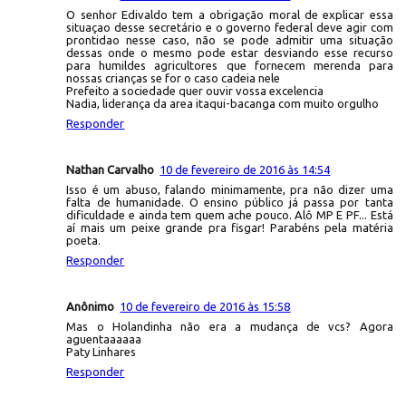
O senhor Edivaldo tem a obrigação moral de explicar essa
situaçao desse secretário e o governo federal deve agir com
prontidao nesse caso, não se pode admitir uma situação
dessas onde o mesmo pode estar desviando esse recurso
para humildes agricultores que fornecem merenda para
nossas crianças se for o caso cadeia nele
Prefeito a sociedade quer ouvir vossa excelencia
Nadia, liderança da area itaqui-bacanga com muito orgulho
Responder
Nathan Carvalho
10 de fevereiro de 2016 às 14:54
Isso é um abuso, falando minimamente, pra não dizer uma
falta de humanidade. O ensino público já passa por tanta
dificuldade e ainda tem quem ache pouco. Alô MP E PF... Está
aí mais um peixe grande pra fisgar! Parabéns pela matéria
poeta.
Responder
Anônimo
10 de fevereiro de 2016 às 15:58
Mas o Holandinha não era a mudança de vcs? Agora
aguentaaaaaa
Paty Linhares
Responder