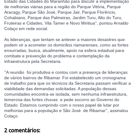
Estado das Cidades do Maranhão para discutir a implementação  
de melhorias viárias para a região do Parque Vitória, Parque 
Aracagy, Parque São José, Parque Jair, Parque Florêncio, 
Cohabiano, Parque das Palmeiras, Jardim Turu, Alto do Turu, 
Fruteiras e Cidades, Vila Tamer e Novo Miritiua'', pontou Arnaldo 
Colaço em rede social. 
As lideranças, que tentam se antever a maiores desastres que 
podem vir a acometer os domicilios riamarenses, como as fortes 
enxurradas, busca, atualmente, apoio na esfera estadual para 
combate e prevenção do problema e contemplação da 
infraestrutura pela Secretaria. 
''A 
reunião  foi produtiva e contou com a presença de lideranças 
de vários bairros de Ribamar. Foi estabelecido um cronograma 
de trabalho para que os técnicos da Secretaria passam verificar a 
viabilidade das demandas solicitadas. A população dessas 
comunidades encontra-se isolada, sem nenhuma infraestrutura, 
temerosa das fortes chuvas  e pede socorro ao Governo do 
Estado. Estamos cumprindo com o nosso papel de lutar por 
melhorias para a população e São José  de Ribamar'', assinalou 
Colaço. 
2 comentários: