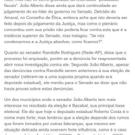
fiscais". João Alberto disse ainda que dará continuidade ao
julgamento do ex-líder do governo no Senado, Delcídio do
Amaral, no Conselho de Ética, embora ache que isto deveria ser
feito depois do julgamento da Justiça, mas como o plenário
concordou com sua prisão não poderia ficar contra esta que é a
instância superior do Senado, mas indagou: "Se nós
condenarmos e a Justiça absolver, como ficamos?".
Quanto ao senador Randolfe Rodrigues (Rede-AP), disse que o
processo foi arquivado, porém se a denúncia for reapresentada
abrir nova investigação contra ele. Segundo João Alberto, apesar
das denúncias contra Randolfe serem anteriores à sua eleição de
senador (referem-se a uma suposta propina quando era
deputado estadual), ele mentiu para o Senado ao dizer que não
havia provas sobre estas denúncias.
Um dos municípios onde o senador João Alberto tem mais
interesse no resultado da eleição é Bacabal, sua principal base
eleitoral. Ele diz que hoje o deputado estadual Roberto Costa é o
nome mais forte, mas lembrou que a eleição depende dos rumos
que forem tomados por outras lideranças, que mesmo em
situação delicada ainda exercem forte influência, como é o caso