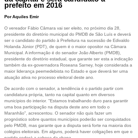
prefeito em 2016
Por Aquiles Emir
O vereador Fábio Câmara vai ser eleito, no próximo dia 28,
presidente do diretório municipal do PMDB de São Luís e deverá
ser o candidato do partido à Prefeitura na sucessão de Edivaldo
Holanda Júnior (PDT), de quem é o maior opositor na Câmara
Municipal. A informação é do senador João Alberto (PMDB),
presidente do diretório estadual, que garante ser esta a indicação
também da ex-governadora Roseana Sarney, hoje considerada a
maior liderança peemedebista no Estado e que deverá ter uma
atuação ativa no processo eleitoral deste ano.
De acordo com o senador, a tendência é o partido partir com
candidatura própria, tanto na capital quanto em diversos
municípios do interior. "Estamos trabalhando duro para garantir
uma boa participação na disputa deste ano em todo o
Maranhão", acrescentou. O senador não quis fazer um
prognóstico sobre quantos municípios poderão ser conquistados
pelo PMDB, mas garante que a disputa será forte na maioria dos
colégios eleitorais. Em alguns, poderá haver coligações em que o
partido cederá a cabeça da chapa.