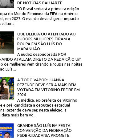
DE NOTÍCIAS BALUARTE
‘’O Brasil sediará a primeira edição
opa do Mundo Feminina da FIFA na América
ul, em 2027. O evento deverá gerar impacto
cultur...
QUE DELÍCIA OU ATENTADO AO
PUDOR? MULHERES TIRAM A
ROUPA EM SÃO LUÍS DO
MARANHÃO
A nudez despudorada POR
NANDO ATALLAIA DIRETO DA REDA ÇÃ O Um
o de mulheres vem tirando a roupa nas noites
o Luís ...
A TODO VAPOR: LUANNA
REZENDE DEVE SER A MAIS BEM
VOTADA EM VITORINO FREIRE EM
2026
A médica, ex-prefeita de Vitórino
re e pré-candidata a deputada estadual
na Rezende deve ser, nesta eleição, a
idata mais bem vo...
GRANDE SÃO LUÍS EM FESTA:
CONVENÇÃO DA FEDERAÇÃO
PSDB-CIDADANIA PROMETE