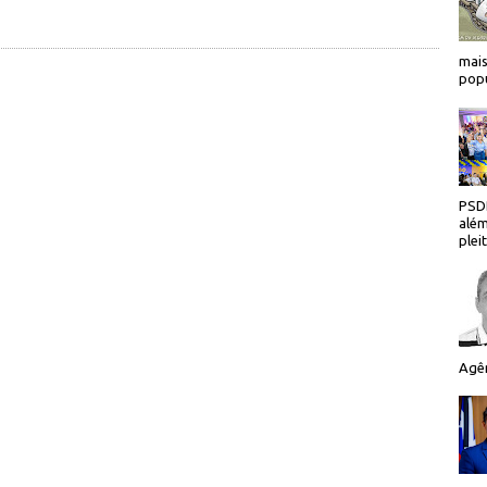
mais
popu
PSDB
além
plei
Agên