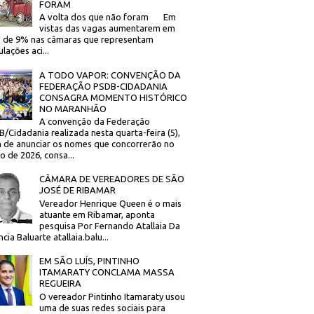
FORAM
A volta dos que não foram Em
vistas das vagas aumentarem em
 de 9% nas câmaras que representam
lações aci...
A TODO VAPOR: CONVENÇÃO DA
FEDERAÇÃO PSDB-CIDADANIA
CONSAGRA MOMENTO HISTÓRICO
NO MARANHÃO
A convenção da Federação
/Cidadania realizada nesta quarta-feira (5),
 de anunciar os nomes que concorrerão no
to de 2026, consa...
CÂMARA DE VEREADORES DE SÃO
JOSÉ DE RIBAMAR
Vereador Henrique Queen é o mais
atuante em Ribamar, aponta
pesquisa Por Fernando Atallaia Da
cia Baluarte atallaia.balu...
EM SÃO LUÍS, PINTINHO
ITAMARATY CONCLAMA MASSA
REGUEIRA
O vereador Pintinho Itamaraty usou
uma de suas redes sociais para