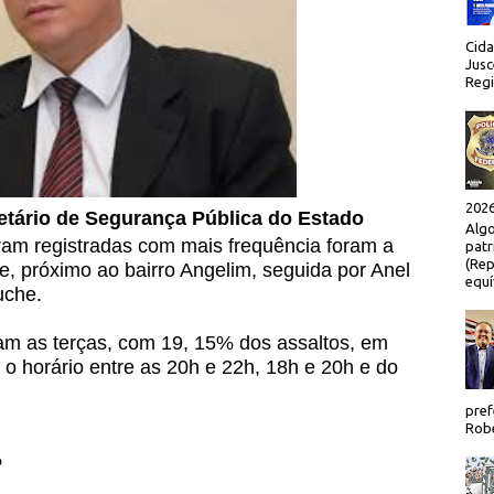
Cida
Jusc
Regi
2026
retário de Segurança Pública do Estado
Algo
ram registradas com mais frequência foram a
patr
(Rep
, próximo ao bairro Angelim, seguida por Anel
equí
uche.
ram as terças, com 19, 15% dos assaltos, em
 o horário entre as 20h e 22h, 18h e 20h e do
pref
Robe
P