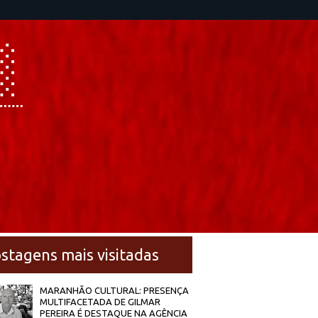
stagens mais visitadas
MARANHÃO CULTURAL: PRESENÇA
MULTIFACETADA DE GILMAR
PEREIRA É DESTAQUE NA AGÊNCIA