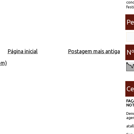
conc
fest
Pe
Página inicial
Postagem mais antiga
Nº
om)
Ce
FAÇ
NOT
Denú
agen
atal