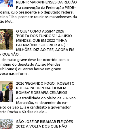
REUNIR MARANHENSES DA REGIÃO
E a convenção da Federação PSDB-
dania, cujo presidente é o deputado federal
elino Filho, promete reunir os maranhenses da
ão Met...
O QUE? COMO ASSIM? 2026
‘PORTA DOS FUNDOS?’: ALUÍSIO
MENDES, QUE EM 2022 TINHA
PATRIMÔNIO SUPERIOR A R$ 5
MILHÕES, DIZ AO TSE, AGORA EM
, QUE NÃO...
 de muito grave deve ter ocorrido com o
imônio do deputado Aluísio Mendes
ublicanos) ou então houve um grave
voco nas inform...
2026 ‘PEGANDO FOGO’: ROBERTO
ROCHA INCORPORA ‘HOMEM-
BOMBA’ E DESAFIA CENÁRIOS
A estabilidade do pleito de 2026 no
Maranhão, se depender do ex-
eito de São Luís e candidato a governador
rto Rocha a 60 dias da ele...
SÃO JOSÉ DE RIBAMAR ELEIÇÕES
2012: A VOLTA DOS QUE NÃO