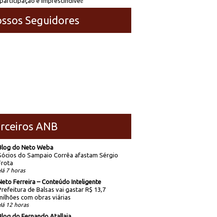
participação é imprescindível!
ssos Seguidores
rceiros ANB
Blog do Neto Weba
Sócios do Sampaio Corrêa afastam Sérgio
Frota
Há 7 horas
Neto Ferreira – Conteúdo Inteligente
Prefeitura de Balsas vai gastar R$ 13,7
milhões com obras viárias
Há 12 horas
Blog do Fernando Atallaia