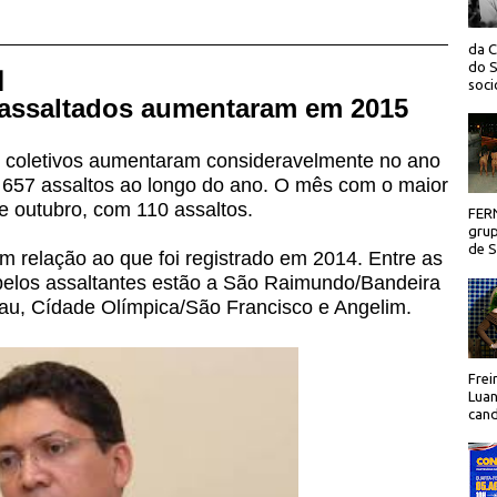
da C
do S
 |
socio
s assaltados aumentaram em 2015
us coletivos aumentaram consideravelmente no ano
 657 assaltos ao longo do ano. O mês com o maior
de outubro, com 110 assaltos.
FER
grup
de Sã
 relação ao que foi registrado em 2014. Entre as
pelos assaltantes estão a São Raimundo/Bandeira
hau, Cídade Olímpica/São Francisco e Angelim.
Frei
Luan
cand