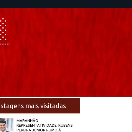
stagens mais visitadas
MARANHÃO
REPRESENTATIVIDADE: RUBENS
PEREIRA JÚNIOR RUMO À