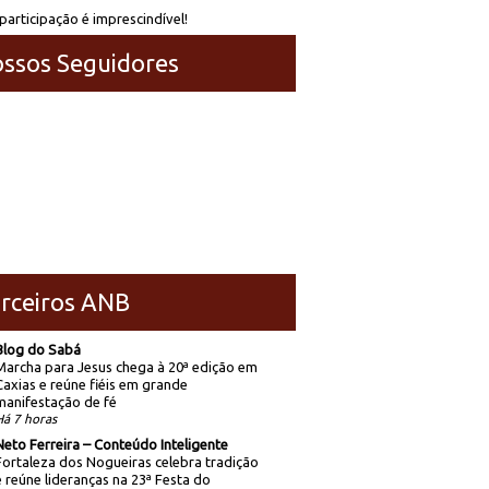
participação é imprescindível!
ssos Seguidores
rceiros ANB
Blog do Sabá
Marcha para Jesus chega à 20ª edição em
Caxias e reúne fiéis em grande
manifestação de fé
Há 7 horas
Neto Ferreira – Conteúdo Inteligente
Fortaleza dos Nogueiras celebra tradição
e reúne lideranças na 23ª Festa do