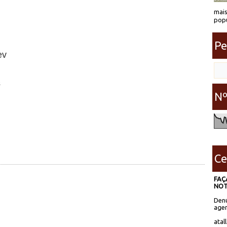
mais
popu
Pe
ev
s
Nº
Ce
FAÇ
NOT
Denú
agen
atal