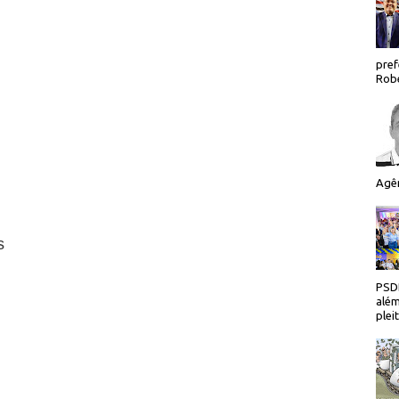
pref
Robe
Agên
s
PSDB
além
plei