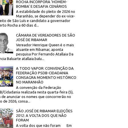
ROCHA INCORPORA ‘HOMEM-
BOMBA’ E DESAFIA CENÁRIOS
A estabilidade do pleito de 2026 no
Maranhão, se depender do ex-vice-
eito de São Luís e candidato a governador
rto Rocha a 60 dias d...
CÂMARA DE VEREADORES DE SÃO
JOSÉ DE RIBAMAR
Vereador Henrique Queen é o mais
atuante em Ribamar, aponta
pesquisa Por Fernando Atallaia Da
cia Baluarte atallaia.balu...
A TODO VAPOR: CONVENÇÃO DA
FEDERAÇÃO PSDB-CIDADANIA
CONSAGRA MOMENTO HISTÓRICO
NO MARANHÃO
A convenção da Federação
/Cidadania realizada nesta quarta-feira (5),
 de anunciar os nomes que concorrerão no
to de 2026, consa...
SÃO JOSÉ DE RIBAMAR ELEIÇÕES
2012: A VOLTA DOS QUE NÃO
FORAM
A volta dos que não foram Em