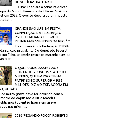
DE NOTÍCIAS BALUARTE
‘’O Brasil sediará a primeira edição
opa do Mundo Feminina da FIFA na América
ul, em 2027. O evento deverá gerar impacto
cultur...
GRANDE SÃO LUÍS EM FESTA:
CONVENÇÃO DA FEDERAÇÃO
PSDB-CIDADANIA PROMETE
REUNIR MARANHENSES DA REGIÃO
E a convenção da Federação PSDB-
dania, cujo presidente é o deputado federal
elino Filho, promete reunir os maranhenses da
ão Met...
O QUE? COMO ASSIM? 2026
‘PORTA DOS FUNDOS?’: ALUÍSIO
MENDES, QUE EM 2022 TINHA
PATRIMÔNIO SUPERIOR A R$ 5
MILHÕES, DIZ AO TSE, AGORA EM
, QUE NÃO...
 de muito grave deve ter ocorrido com o
imônio do deputado Aluísio Mendes
ublicanos) ou então houve um grave
voco nas inform...
2026 ‘PEGANDO FOGO’: ROBERTO