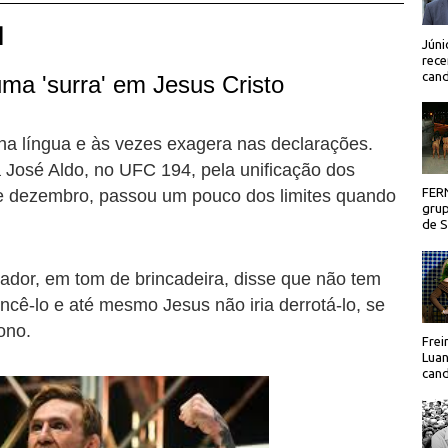
 |
Júni
rece
cand
ma 'surra' em Jesus Cristo
a língua e às vezes exagera nas declarações.
 José Aldo, no UFC 194, pela unificação dos
FER
de dezembro, passou um pouco dos limites quando
grup
de Sã
utador, em tom de brincadeira, disse que não tem
ê-lo e até mesmo Jesus não iria derrotá-lo, se
ono.
Frei
Luan
cand