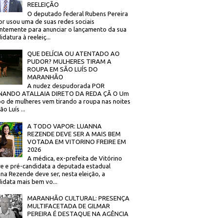
REELEIÇÃO
O deputado federal Rubens Pereira
or usou uma de suas redes sociais
ntemente para anunciar o lançamento da sua
idatura à reeleiç...
QUE DELÍCIA OU ATENTADO AO
PUDOR? MULHERES TIRAM A
ROUPA EM SÃO LUÍS DO
MARANHÃO
A nudez despudorada POR
NANDO ATALLAIA DIRETO DA REDA ÇÃ O Um
o de mulheres vem tirando a roupa nas noites
o Luís ...
A TODO VAPOR: LUANNA
REZENDE DEVE SER A MAIS BEM
VOTADA EM VITORINO FREIRE EM
2026
A médica, ex-prefeita de Vitórino
re e pré-candidata a deputada estadual
na Rezende deve ser, nesta eleição, a
idata mais bem vo...
MARANHÃO CULTURAL: PRESENÇA
MULTIFACETADA DE GILMAR
PEREIRA É DESTAQUE NA AGÊNCIA