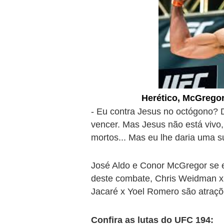
Herético, McGregor
- Eu contra Jesus no octógono?
vencer. Mas Jesus não está vivo, 
mortos... Mas eu lhe daria uma su
José Aldo e Conor McGregor se e
deste combate, Chris Weidman x 
Jacaré x Yoel Romero são atraç
Confira as lutas do UFC 194: