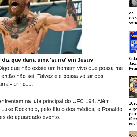
da C
do S
socio
Cida
 diz que daria uma 'surra' em Jesus
Jusc
 Digo que não existe um homem vivo que possa me
Regi
então não sei. Talvez ele possa voltar dos
rra - brincou.
nfrentam na luta principal do UFC 194. Além
2026
Luke Rockhold, pelo título dos médios, e Ronaldo
Algo
patr
ões do aguardado evento.
(Rep
equí