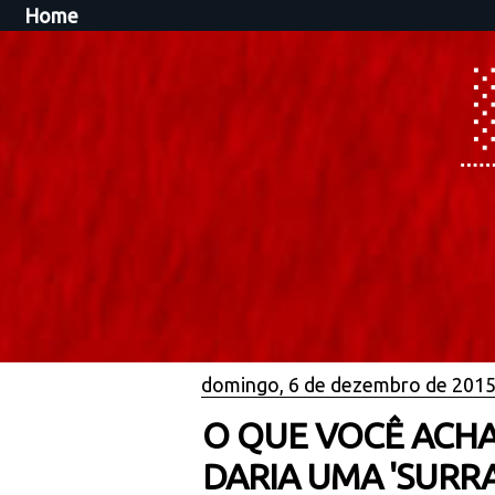
Home
domingo, 6 de dezembro de 201
O QUE VOCÊ ACHA
DARIA UMA 'SURRA