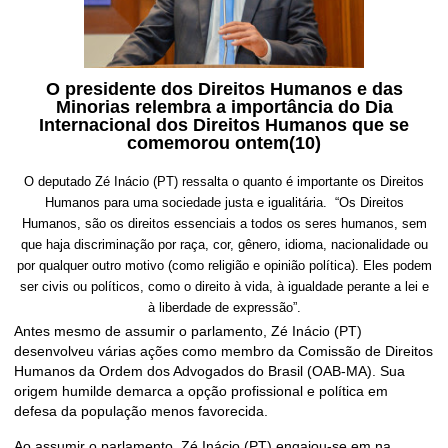
O presidente dos Direitos Humanos e das
Minorias relembra a importância do Dia
Internacional dos Direitos Humanos que se
comemorou ontem(10)
O deputado Zé Inácio (PT) ressalta o quanto é importante os Direitos
Humanos para uma sociedade justa e igualitária. “Os Direitos
Humanos, são os direitos essenciais a todos os seres humanos, sem
que haja discriminação por raça, cor, gênero, idioma, nacionalidade ou
por qualquer outro motivo (como religião e opinião política). Eles podem
ser civis ou políticos, como o direito à vida, à igualdade perante a lei e
à liberdade de expressão”.
Antes mesmo de assumir o parlamento, Zé Inácio (PT)
desenvolveu várias ações como membro da Comissão de Direitos
Humanos da Ordem dos Advogados do Brasil (OAB-MA). Sua
origem humilde demarca a opção profissional e política em
defesa da população menos favorecida.
Ao assumir o parlamento, Zé Inácio (PT) engajou-se em na