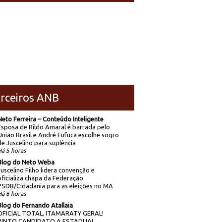
rceiros ANB
Neto Ferreira – Conteúdo Inteligente
Esposa de Rildo Amaral é barrada pelo
União Brasil e André Fufuca escolhe sogro
de Juscelino para suplência
Há 5 horas
Blog do Neto Weba
Juscelino Filho lidera convenção e
oficializa chapa da Federação
PSDB/Cidadania para as eleições no MA
Há 6 horas
Blog do Fernando Atallaia
OFICIAL TOTAL, ITAMARATY GERAL!
PINTO CANDIDATO A ESTADUAL