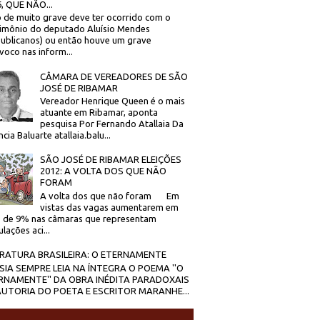
, QUE NÃO...
 de muito grave deve ter ocorrido com o
imônio do deputado Aluísio Mendes
ublicanos) ou então houve um grave
voco nas inform...
CÂMARA DE VEREADORES DE SÃO
JOSÉ DE RIBAMAR
Vereador Henrique Queen é o mais
atuante em Ribamar, aponta
pesquisa Por Fernando Atallaia Da
cia Baluarte atallaia.balu...
SÃO JOSÉ DE RIBAMAR ELEIÇÕES
2012: A VOLTA DOS QUE NÃO
FORAM
A volta dos que não foram Em
vistas das vagas aumentarem em
 de 9% nas câmaras que representam
lações aci...
ERATURA BRASILEIRA: O ETERNAMENTE
SIA SEMPRE LEIA NA ÍNTEGRA O POEMA ''O
RNAMENTE'' DA OBRA INÉDITA PARADOXAIS
AUTORIA DO POETA E ESCRITOR MARANHE...