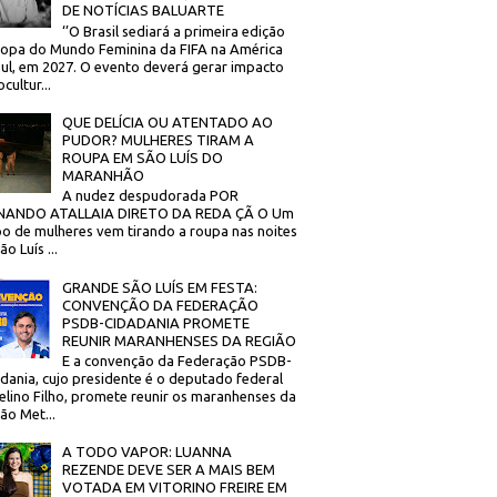
DE NOTÍCIAS BALUARTE
‘’O Brasil sediará a primeira edição
opa do Mundo Feminina da FIFA na América
ul, em 2027. O evento deverá gerar impacto
cultur...
QUE DELÍCIA OU ATENTADO AO
PUDOR? MULHERES TIRAM A
ROUPA EM SÃO LUÍS DO
MARANHÃO
A nudez despudorada POR
NANDO ATALLAIA DIRETO DA REDA ÇÃ O Um
o de mulheres vem tirando a roupa nas noites
o Luís ...
GRANDE SÃO LUÍS EM FESTA:
CONVENÇÃO DA FEDERAÇÃO
PSDB-CIDADANIA PROMETE
REUNIR MARANHENSES DA REGIÃO
E a convenção da Federação PSDB-
dania, cujo presidente é o deputado federal
elino Filho, promete reunir os maranhenses da
ão Met...
A TODO VAPOR: LUANNA
REZENDE DEVE SER A MAIS BEM
VOTADA EM VITORINO FREIRE EM