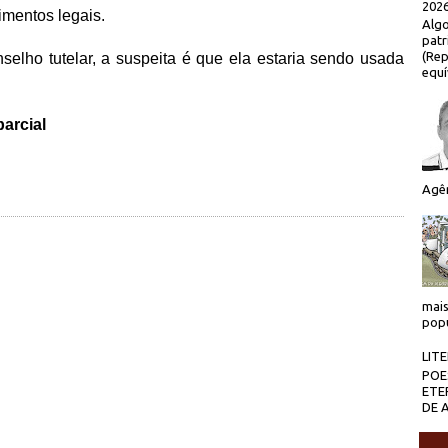
2026
mentos legais.
Algo
patr
(Rep
elho tutelar, a suspeita é que ela estaria sendo usada
equí
arcial
Agên
mais
popu
LIT
POE
ETE
DE 