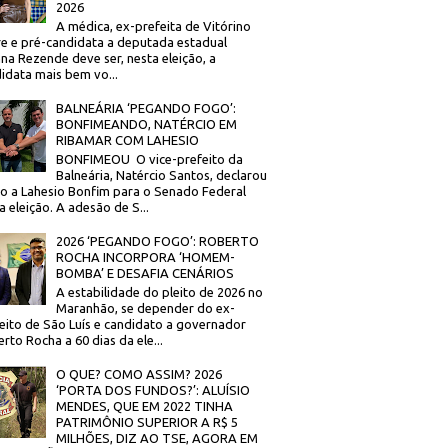
2026
A médica, ex-prefeita de Vitórino
re e pré-candidata a deputada estadual
na Rezende deve ser, nesta eleição, a
idata mais bem vo...
BALNEÁRIA ‘PEGANDO FOGO’:
BONFIMEANDO, NATÉRCIO EM
RIBAMAR COM LAHESIO
BONFIMEOU O vice-prefeito da
Balneária, Natércio Santos, declarou
o a Lahesio Bonfim para o Senado Federal
a eleição. A adesão de S...
2026 ‘PEGANDO FOGO’: ROBERTO
ROCHA INCORPORA ‘HOMEM-
BOMBA’ E DESAFIA CENÁRIOS
A estabilidade do pleito de 2026 no
Maranhão, se depender do ex-
eito de São Luís e candidato a governador
rto Rocha a 60 dias da ele...
O QUE? COMO ASSIM? 2026
‘PORTA DOS FUNDOS?’: ALUÍSIO
MENDES, QUE EM 2022 TINHA
PATRIMÔNIO SUPERIOR A R$ 5
MILHÕES, DIZ AO TSE, AGORA EM