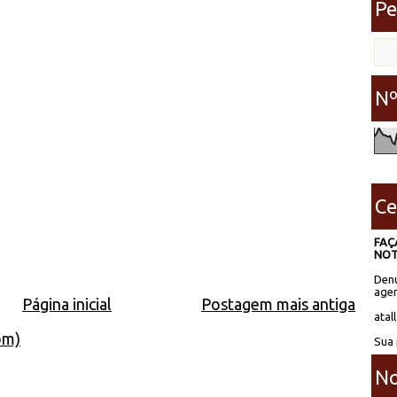
Pe
Nº
Ce
FAÇ
NOT
Denú
agen
Página inicial
Postagem mais antiga
atal
om)
Sua 
No