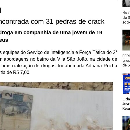
 |
da C
do S
ncontrada com 31 pedras de crack
socio
 droga em companhia de uma jovem de 19
Deus
equipes do Serviço de Inteligencia e Força Tática do 2°
FER
ram abordagens no bairro da Vila São João, na cidade de
grup
de Sã
 comercialização de drogas, foi abordada Adriana Rocha
tia de R$ 7,00.
Cida
Jusc
Regi