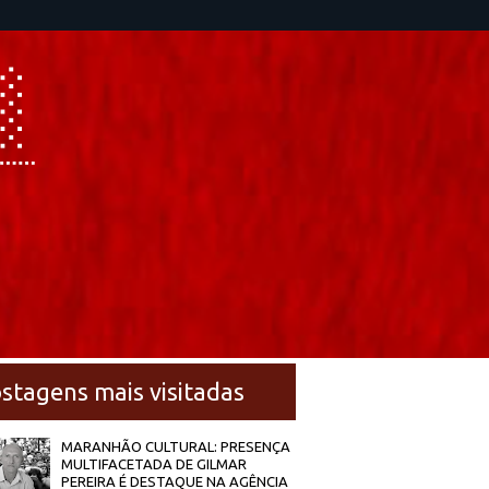
stagens mais visitadas
MARANHÃO CULTURAL: PRESENÇA
MULTIFACETADA DE GILMAR
PEREIRA É DESTAQUE NA AGÊNCIA