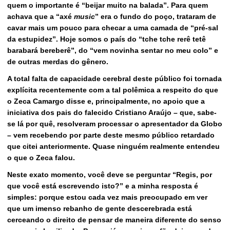
quem o importante é “beijar muito na balada”. Para quem
achava que a “axé
music
” era o fundo do poço, trataram de
cavar mais um pouco para checar a uma camada de “pré-sal
da estupidez”. Hoje somos o país do “tche tche rerê tetê
barabará bereberê”, do “vem novinha sentar no meu colo” e
de outras merdas do gênero.
A total falta de capacidade cerebral deste público foi tornada
explícita recentemente com a tal polêmica a respeito do que
o Zeca Camargo disse e, principalmente, no apoio que a
iniciativa dos pais do falecido Cristiano Araújo – que, sabe-
se lá por quê, resolveram processar o apresentador da Globo
– vem recebendo por parte deste mesmo público retardado
que citei anteriormente. Quase ninguém realmente entendeu
o que o Zeca falou.
Neste exato momento, você deve se perguntar “Regis, por
que você está escrevendo isto?” e a minha resposta é
simples: porque estou cada vez mais preocupado em ver
que um imenso rebanho de gente descerebrada está
cerceando o direito de pensar de maneira diferente do senso