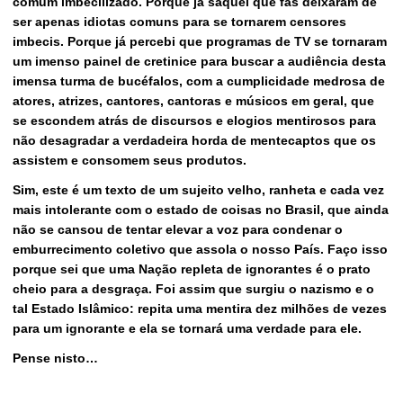
comum imbecilizado. Porque já saquei que fãs deixaram de
ser apenas idiotas comuns para se tornarem censores
imbecis. Porque já percebi que programas de TV se tornaram
um imenso painel de cretinice para buscar a audiência desta
imensa turma de bucéfalos, com a cumplicidade medrosa de
atores, atrizes, cantores, cantoras e músicos em geral, que
se escondem atrás de discursos e elogios mentirosos para
não desagradar a verdadeira horda de mentecaptos que os
assistem e consomem seus produtos.
Sim, este é um texto de um sujeito velho, ranheta e cada vez
mais intolerante com o estado de coisas no Brasil, que ainda
não se cansou de tentar elevar a voz para condenar o
emburrecimento coletivo que assola o nosso País. Faço isso
porque sei que uma Nação repleta de ignorantes é o prato
cheio para a desgraça. Foi assim que surgiu o nazismo e o
tal Estado Islâmico: repita uma mentira dez milhões de vezes
para um ignorante e ela se tornará uma verdade para ele.
Pense nisto…