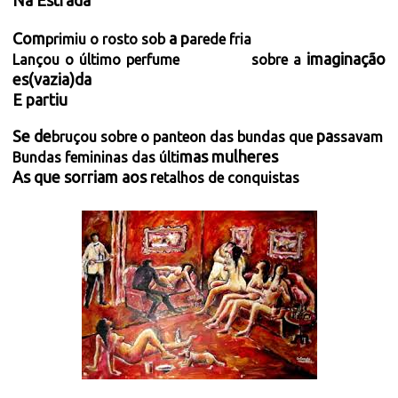
Na Estrada
Com
a p
primiu o rosto sob
arede fria
imaginação
Lançou o último perfume sobre a
es(vazia)da
E partiu
Se de
pa
bruçou sobre o panteon das bundas que
ssavam
mas mulheres
Bundas femininas das últi
As que sorriam aos r
etalhos de conquistas