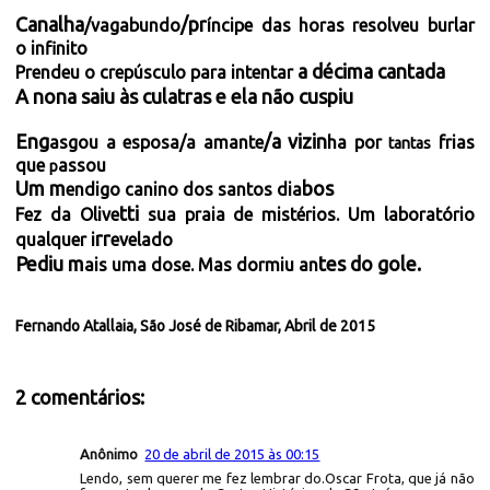
Canalha
/pr
/vagabundo
íncipe das horas resolveu burlar
o infinito
a décima cantada
Prendeu o crepúsculo para intentar
A nona saiu às culatras e ela não cuspiu
Eng
/a vizin
asgou a esposa/a amante
ha por
frias
tantas
que
assou
p
Um m
bos
endigo canino dos santos dia
tti
Fez da Olive
sua praia de mistérios. Um laboratório
rr
qualquer i
evelado
Pediu m
tes do gole.
ais uma dose. Mas dormiu an
Fernando Atallaia, São José de Ribamar, Abril de 2015
2 comentários:
Anônimo
20 de abril de 2015 às 00:15
Lendo, sem querer me fez lembrar do.Oscar Frota, que já não