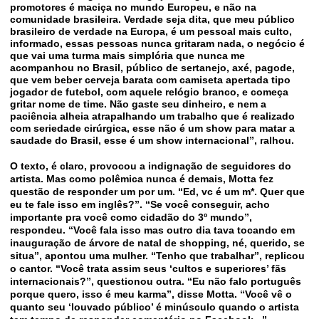
promotores é maciça no mundo Europeu, e não na
comunidade brasileira. Verdade seja dita, que meu público
brasileiro de verdade na Europa, é um pessoal mais culto,
informado, essas pessoas nunca gritaram nada, o negócio é
que vai uma turma mais simplória que nunca me
acompanhou no Brasil, público de sertanejo, axé, pagode,
que vem beber cerveja barata com camiseta apertada tipo
jogador de futebol, com aquele relógio branco, e começa
gritar nome de time. Não gaste seu dinheiro, e nem a
paciência alheia atrapalhando um trabalho que é realizado
com seriedade cirúrgica, esse não é um show para matar a
saudade do Brasil, esse é um show internacional”, ralhou.
O texto, é claro, provocou a indignação de seguidores do
artista. Mas como polêmica nunca é demais, Motta fez
questão de responder um por um. “Ed, vc é um m*. Quer que
eu te fale isso em inglês?”. “Se você conseguir, acho
importante pra você como cidadão do 3º mundo”,
respondeu. “Você fala isso mas outro dia tava tocando em
inauguração de árvore de natal de shopping, né, querido, se
situa”, apontou uma mulher. “Tenho que trabalhar”, replicou
o cantor. “Você trata assim seus ‘cultos e superiores’ fãs
internacionais?”, questionou outra. “Eu não falo português
porque quero, isso é meu karma”, disse Motta. “Você vê o
quanto seu ‘louvado público’ é minúsculo quando o artista