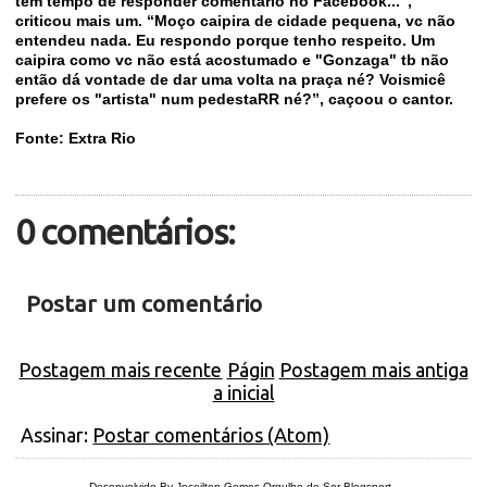
tem tempo de responder comentário no Facebook...”,
criticou mais um. “Moço caipira de cidade pequena, vc não
entendeu nada. Eu respondo porque tenho respeito. Um
caipira como vc não está acostumado e "Gonzaga" tb não
então dá vontade de dar uma volta na praça né? Voismicê
prefere os "artista" num pedestaRR né?”, caçoou o cantor.
Fonte: Extra Rio
0 comentários:
Postar um comentário
Postagem mais recente
Págin
Postagem mais antiga
a inicial
Assinar:
Postar comentários (Atom)
Desenvolvido By Joceilton Gomes
Orgulho de Ser Blogsport
.