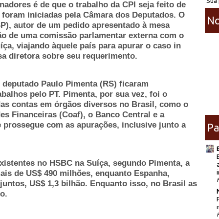
Sua 
nadores é de que o trabalho da CPI seja feito de
 foram iniciadas pela Câmara dos Deputados. O
No
SP), autor de um pedido apresentado à mesa
ção de uma comissão parlamentar externa com o
uíça, viajando àquele país para apurar o caso in
a diretora sobre seu requerimento.
o deputado Paulo Pimenta (RS) ficaram
balhos pelo PT. Pimenta, por sua vez, foi o
 das contas em órgãos diversos no Brasil, como o
es Financeiras (Coaf), o Banco Central e a
le prossegue com as apurações, inclusive junto a
Pa
 existentes no HSBC na Suíça, segundo Pimenta, a
i
mais de US$ 490 milhões, enquanto Espanha,
juntos, US$ 1,3 bilhão. Enquanto isso, no Brasil as
o.