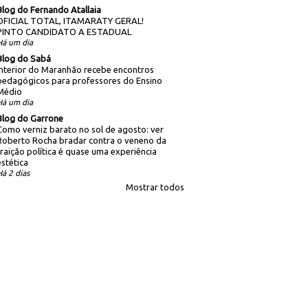
Blog do Fernando Atallaia
OFICIAL TOTAL, ITAMARATY GERAL!
PINTO CANDIDATO A ESTADUAL
Há um dia
Blog do Sabá
Interior do Maranhão recebe encontros
pedagógicos para professores do Ensino
Médio
Há um dia
Blog do Garrone
Como verniz barato no sol de agosto: ver
Roberto Rocha bradar contra o veneno da
traição política é quase uma experiência
estética
Há 2 dias
Mostrar todos