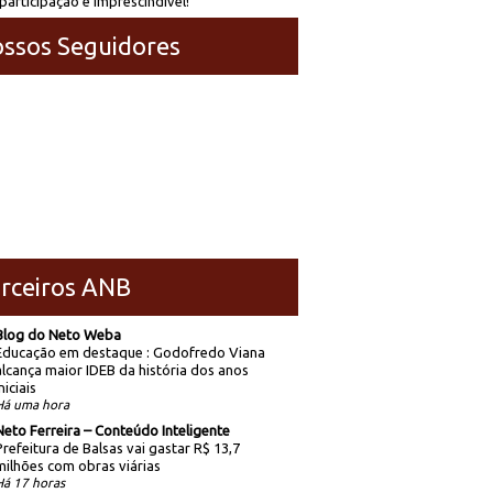
participação é imprescindível!
ssos Seguidores
rceiros ANB
Blog do Neto Weba
Educação em destaque : Godofredo Viana
alcança maior IDEB da história dos anos
niciais
Há uma hora
Neto Ferreira – Conteúdo Inteligente
Prefeitura de Balsas vai gastar R$ 13,7
milhões com obras viárias
Há 17 horas