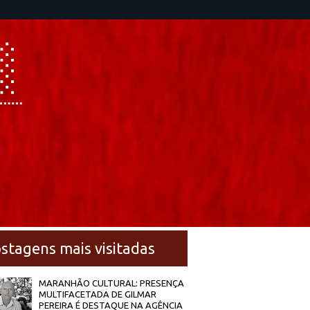
stagens mais visitadas
MARANHÃO CULTURAL: PRESENÇA
MULTIFACETADA DE GILMAR
PEREIRA É DESTAQUE NA AGÊNCIA