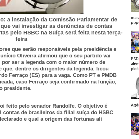
mais
to: a instalação da Comissão Parlamentar de
popu
 que vai investigar as denúncias de contas
rtas pelo HSBC na Suíça será feita nesta terça-
feira
ores que serão responsáveis pela presidência e
unício Oliveira afirmou que o seu partido vai
PSDB
or, por ser a legenda com o maior número de
além
 que, dentre os dirigentes da legenda, ficou
plei
rdo Ferraço (ES) para a vaga. Como PT e PMDB
ncada, caso Ferraço seja confirmado na função,
o presidente.
Agên
oi feito pelo senador Randolfe. O objetivo é
l contas de brasileiros da filial suíça do HSBC
eclarado e qual a origem das fortunas ali