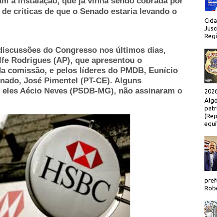
am a instalação, que já vinha sendo cobrada por
 de críticas de que o Senado estaria levando o
Cida
Jusc
Regi
 discussões do Congresso nos últimos dias,
lfe Rodrigues (AP), que apresentou o
da comissão, e pelos líderes do PMDB, Eunício
enado, José Pimentel (PT-CE). Alguns
e eles Aécio Neves (PSDB-MG), não assinaram o
2026
Algo
patr
(Rep
equí
pref
Robe