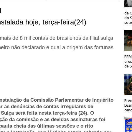
 |
da C
do S
stalada hoje,
terça-feira(24)
socio
mais de 8 mil contas de brasileiros da filial suíça
iro não declarado e qual a origem das fortunas
FER
grup
de Sã
instalação da Comissão Parlamentar de Inquérito
Frei
Luan
ar as denúncias de contas irregulares de
cand
uíça será feita nesta terça-feira (24). O
ão da comissão e as devidas assinaturas foi
pauta cheia das últimas sessões e o rito