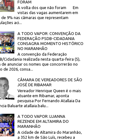
FORAM
A volta dos que não foram Em
vistas das vagas aumentarem em
 de 9% nas câmaras que representam
lações aci...
A TODO VAPOR: CONVENÇÃO DA
FEDERAÇÃO PSDB-CIDADANIA
CONSAGRA MOMENTO HISTÓRICO
NO MARANHÃO
A convenção da Federação
/Cidadania realizada nesta quarta-feira (5),
 de anunciar os nomes que concorrerão no
to de 2026, consa...
CÂMARA DE VEREADORES DE SÃO
JOSÉ DE RIBAMAR
Vereador Henrique Queen é o mais
atuante em Ribamar, aponta
pesquisa Por Fernando Atallaia Da
cia Baluarte atallaia.balu...
A TODO VAPOR: LUANNA
REZENDE EM ALTAMIRA DO
MARANHÃO
A cidade de Altamira do Maranhão,
a 352 km de São Luís, recebeu a