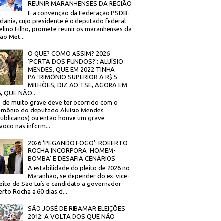
REUNIR MARANHENSES DA REGIÃO
E a convenção da Federação PSDB-
dania, cujo presidente é o deputado federal
elino Filho, promete reunir os maranhenses da
ão Met...
O QUE? COMO ASSIM? 2026
‘PORTA DOS FUNDOS?’: ALUÍSIO
MENDES, QUE EM 2022 TINHA
PATRIMÔNIO SUPERIOR A R$ 5
MILHÕES, DIZ AO TSE, AGORA EM
, QUE NÃO...
 de muito grave deve ter ocorrido com o
imônio do deputado Aluísio Mendes
ublicanos) ou então houve um grave
voco nas inform...
2026 ‘PEGANDO FOGO’: ROBERTO
ROCHA INCORPORA ‘HOMEM-
BOMBA’ E DESAFIA CENÁRIOS
A estabilidade do pleito de 2026 no
Maranhão, se depender do ex-vice-
eito de São Luís e candidato a governador
rto Rocha a 60 dias d...
SÃO JOSÉ DE RIBAMAR ELEIÇÕES
2012: A VOLTA DOS QUE NÃO