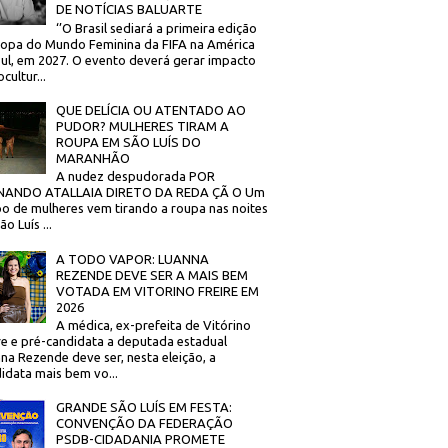
DE NOTÍCIAS BALUARTE
‘’O Brasil sediará a primeira edição
opa do Mundo Feminina da FIFA na América
ul, em 2027. O evento deverá gerar impacto
cultur...
QUE DELÍCIA OU ATENTADO AO
PUDOR? MULHERES TIRAM A
ROUPA EM SÃO LUÍS DO
MARANHÃO
A nudez despudorada POR
NANDO ATALLAIA DIRETO DA REDA ÇÃ O Um
o de mulheres vem tirando a roupa nas noites
o Luís ...
A TODO VAPOR: LUANNA
REZENDE DEVE SER A MAIS BEM
VOTADA EM VITORINO FREIRE EM
2026
A médica, ex-prefeita de Vitórino
re e pré-candidata a deputada estadual
na Rezende deve ser, nesta eleição, a
idata mais bem vo...
GRANDE SÃO LUÍS EM FESTA:
CONVENÇÃO DA FEDERAÇÃO
PSDB-CIDADANIA PROMETE