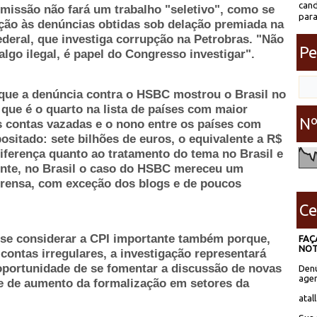
cand
omissão não fará um trabalho "seletivo", como se
para
ação às denúncias obtidas sob delação premiada na
ederal, que investiga corrupção na Petrobras. "Não
Pe
lgo ilegal, é papel do Congresso investigar".
que a denúncia contra o HSBC mostrou o Brasil no
 que é o quarto na lista de países com maior
Nº
s contas vazadas e o nono entre os países com
ositado: sete bilhões de euros, o equivalente a R$
diferença quanto ao tratamento do tema no Brasil e
nte, no Brasil o caso do HSBC mereceu um
mprensa, com exceção dos blogs e de poucos
Ce
sse considerar a CPI importante também porque,
FAÇ
NOT
contas irregulares, a investigação representará
portunidade de se fomentar a discussão de novas
Denú
agen
e de aumento da formalização em setores da
atal