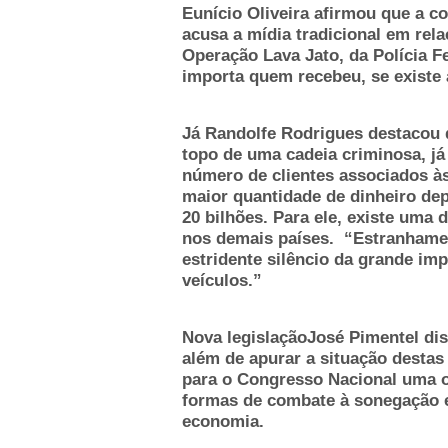
Eunício Oliveira afirmou que a c
acusa a mídia tradicional em rel
Operação Lava Jato, da Polícia F
importa quem recebeu, se existe a
Já Randolfe Rodrigues destacou 
topo de uma cadeia criminosa, já
número de clientes associados à
maior quantidade de dinheiro dep
20 bilhões. Para ele, existe uma 
nos demais países. “Estranhame
estridente silêncio da grande i
veículos.”
Nova legislaçãoJosé Pimentel di
além de apurar a situação destas 
para o Congresso Nacional uma o
formas de combate à sonegação 
economia.