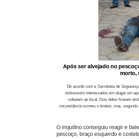
Após ser alv
ejado no pescoço
morto, 
De acordo com a Secretaria de Segurança 
estivessem interessados em alugar um apar
voltara
m ao local. Dois deles ficaram em
circunstância ocorreu o tiroteio, mas, segundo
O inquilino conseguiu reagir e ba
pescoço, braço esquerdo e costela