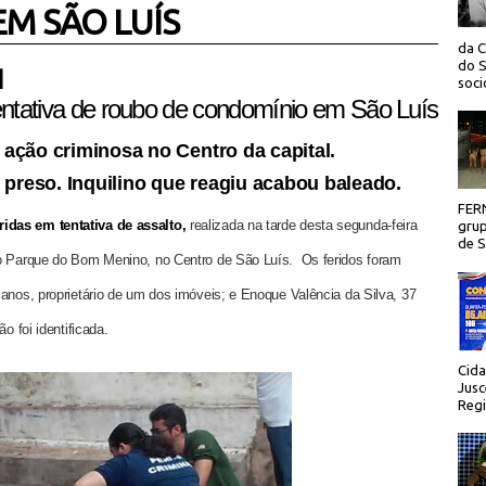
M SÃO LUÍS
da C
do S
 |
socio
tativa de roubo de condomínio em São Luís
ação criminosa no Centro da capital.
 preso. Inquilino que reagiu acabou baleado.
FER
idas em tentativa de assalto,
realizada na tarde desta segunda-feira
grup
de Sã
do Parque do Bom Menino, no Centro de São Luís. Os feridos foram
anos, proprietário de um dos imóveis; e Enoque Valência da Silva, 37
o foi identificada.
Cida
Jusc
Regi