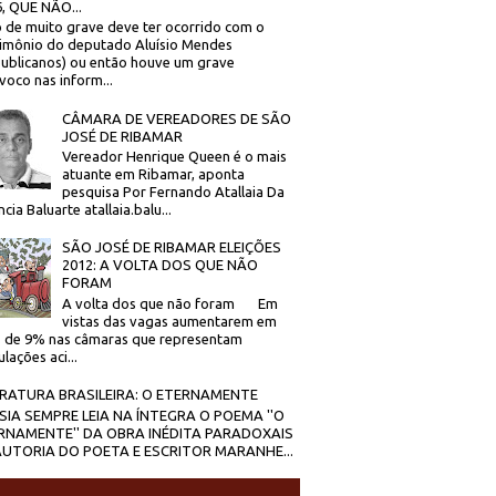
, QUE NÃO...
 de muito grave deve ter ocorrido com o
imônio do deputado Aluísio Mendes
ublicanos) ou então houve um grave
voco nas inform...
CÂMARA DE VEREADORES DE SÃO
JOSÉ DE RIBAMAR
Vereador Henrique Queen é o mais
atuante em Ribamar, aponta
pesquisa Por Fernando Atallaia Da
cia Baluarte atallaia.balu...
SÃO JOSÉ DE RIBAMAR ELEIÇÕES
2012: A VOLTA DOS QUE NÃO
FORAM
A volta dos que não foram Em
vistas das vagas aumentarem em
 de 9% nas câmaras que representam
lações aci...
ERATURA BRASILEIRA: O ETERNAMENTE
SIA SEMPRE LEIA NA ÍNTEGRA O POEMA ''O
RNAMENTE'' DA OBRA INÉDITA PARADOXAIS
AUTORIA DO POETA E ESCRITOR MARANHE...