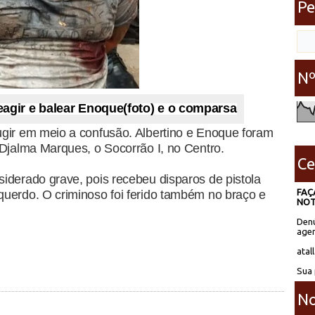
Pe
Nº
eagir e balear Enoque(foto) e o comparsa
ugir em meio a confusão. Albertino e Enoque foram
 Djalma Marques, o Socorrão I, no Centro.
Ce
iderado grave, pois recebeu disparos de pistola
FAÇ
uerdo. O criminoso foi ferido também no braço e
NOT
Denú
agen
atal
Sua 
No