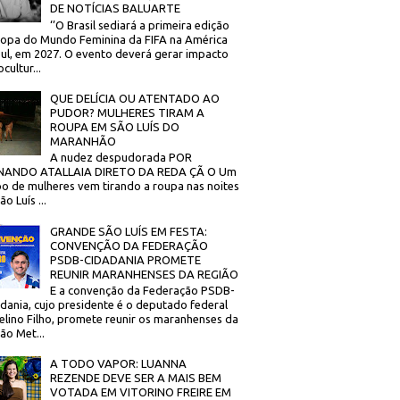
DE NOTÍCIAS BALUARTE
‘’O Brasil sediará a primeira edição
opa do Mundo Feminina da FIFA na América
ul, em 2027. O evento deverá gerar impacto
cultur...
QUE DELÍCIA OU ATENTADO AO
PUDOR? MULHERES TIRAM A
ROUPA EM SÃO LUÍS DO
MARANHÃO
A nudez despudorada POR
NANDO ATALLAIA DIRETO DA REDA ÇÃ O Um
o de mulheres vem tirando a roupa nas noites
o Luís ...
GRANDE SÃO LUÍS EM FESTA:
CONVENÇÃO DA FEDERAÇÃO
PSDB-CIDADANIA PROMETE
REUNIR MARANHENSES DA REGIÃO
E a convenção da Federação PSDB-
dania, cujo presidente é o deputado federal
elino Filho, promete reunir os maranhenses da
ão Met...
A TODO VAPOR: LUANNA
REZENDE DEVE SER A MAIS BEM
VOTADA EM VITORINO FREIRE EM