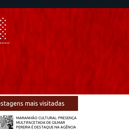
stagens mais visitadas
MARANHÃO CULTURAL: PRESENÇA
MULTIFACETADA DE GILMAR
PEREIRA É DESTAQUE NA AGÊNCIA