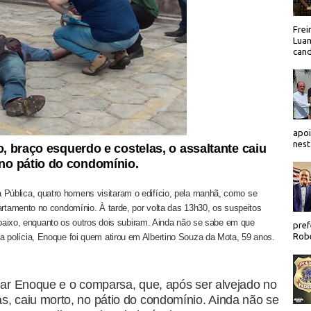
Frei
Luan
cand
apoi
nest
, braço esquerdo e costelas, o assaltante caiu
no pátio do condomínio.
Pública, quatro homens visitaram o edifício, pela manhã, como se
tamento no condomínio. À tarde, por volta das 13h30, os suspeitos
baixo, enquanto os outros dois subiram. Ainda não se sabe em que
pref
Robe
 a polícia, Enoque foi quem atirou em Albertino Souza da Mota, 59 anos.
lear Enoque e o comparsa, que, após ser alvejado no
s, caiu morto, no pátio do condomínio. Ainda não se