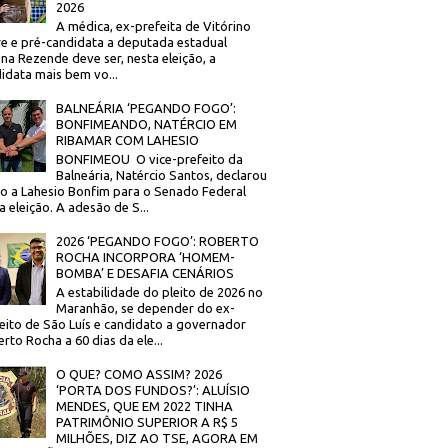
2026
A médica, ex-prefeita de Vitórino
re e pré-candidata a deputada estadual
na Rezende deve ser, nesta eleição, a
idata mais bem vo...
BALNEÁRIA ‘PEGANDO FOGO’:
BONFIMEANDO, NATÉRCIO EM
RIBAMAR COM LAHESIO
BONFIMEOU O vice-prefeito da
Balneária, Natércio Santos, declarou
o a Lahesio Bonfim para o Senado Federal
a eleição. A adesão de S...
2026 ‘PEGANDO FOGO’: ROBERTO
ROCHA INCORPORA ‘HOMEM-
BOMBA’ E DESAFIA CENÁRIOS
A estabilidade do pleito de 2026 no
Maranhão, se depender do ex-
eito de São Luís e candidato a governador
rto Rocha a 60 dias da ele...
O QUE? COMO ASSIM? 2026
‘PORTA DOS FUNDOS?’: ALUÍSIO
MENDES, QUE EM 2022 TINHA
PATRIMÔNIO SUPERIOR A R$ 5
MILHÕES, DIZ AO TSE, AGORA EM