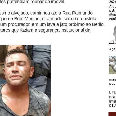
tos pretendiam roubar do imóvel.
2026
Algo
patr
esmo alvejado, caminhou até a Rua Raimundo
(Rep
arque do Bom Menino, e, armado com uma pistola
equí
 um procurador, em um lava a jato próximo ao Berilo,
litares que faziam a segurança institucional da
Agên
mais
popu
LIT
POE
ETE
DE 