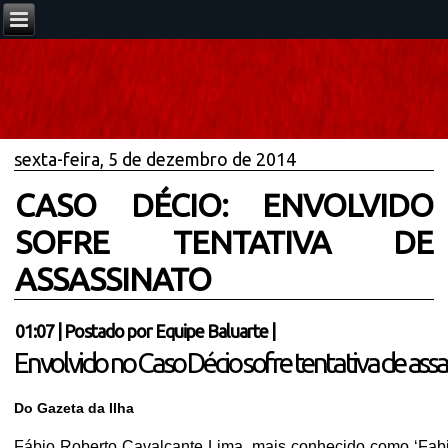
sexta-feira, 5 de dezembro de 2014
CASO DÉCIO: ENVOLVIDO
SOFRE TENTATIVA DE
ASSASSINATO
01:07
|
Postado por
Equipe Baluarte
|
Envolvido no Caso Décio sofre tentativa de ass
Do Gazeta da Ilha
Fábio Roberto Cavalcante Lima, mais conhecido como ‘Fabinh