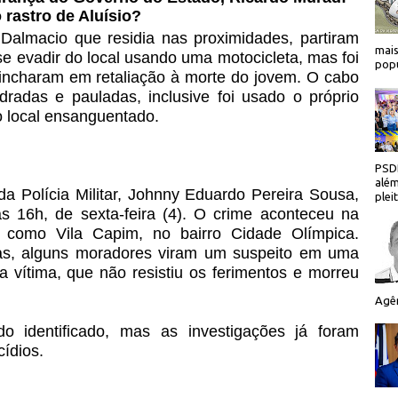
 rastro de Aluísio?
almacio que residia nas proximidades, partiram
mais
 se evadir do local usando uma motocicleta, mas foi
popu
lincharam em retaliação à morte do jovem. O cabo
dradas e pauladas, inclusive foi usado o próprio
o local ensanguentado.
PSDB
além
a Polícia Militar, Johnny Eduardo Pereira Sousa,
plei
as 16h, de sexta-feira (4). O crime aconteceu na
o como Vila Capim, no bairro Cidade Olímpica.
as, alguns moradores viram um suspeito em uma
a vítima, que não resistiu os ferimentos e morreu
Agên
do identificado, mas as investigações já foram
cídios.