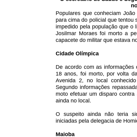
no
Populares que conheciam João D
para cima do policial que tentou
impedido pela população que o 
Josilmar Moraes foi morto a pe
capacete do militar que estava n
Cidade Olímpica
De acordo com as informações d
18 anos, foi morto, por volta d
Avenida 2, no local conhecid
Segundo informações repassad
moto efetuar um disparo contra 
ainda no local.
O suspeito ainda não teria si
iniciadas pela delegacia de Homi
Maioba