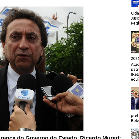
Cida
Jusc
Regi
2026
Algo
patr
(Rep
equí
pref
Robe
urança do Governo do Estado, Ricardo Murad: