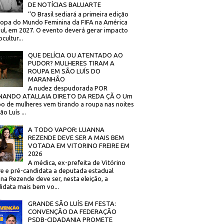
DE NOTÍCIAS BALUARTE
‘’O Brasil sediará a primeira edição
opa do Mundo Feminina da FIFA na América
ul, em 2027. O evento deverá gerar impacto
cultur...
QUE DELÍCIA OU ATENTADO AO
PUDOR? MULHERES TIRAM A
ROUPA EM SÃO LUÍS DO
MARANHÃO
A nudez despudorada POR
NANDO ATALLAIA DIRETO DA REDA ÇÃ O Um
o de mulheres vem tirando a roupa nas noites
o Luís ...
A TODO VAPOR: LUANNA
REZENDE DEVE SER A MAIS BEM
VOTADA EM VITORINO FREIRE EM
2026
A médica, ex-prefeita de Vitórino
re e pré-candidata a deputada estadual
na Rezende deve ser, nesta eleição, a
idata mais bem vo...
GRANDE SÃO LUÍS EM FESTA:
CONVENÇÃO DA FEDERAÇÃO
PSDB-CIDADANIA PROMETE