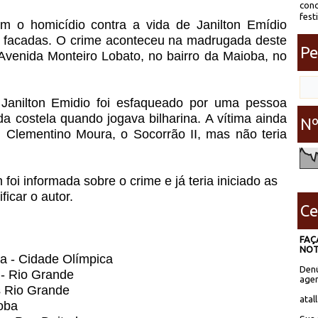
conc
fest
bém o homicídio contra a vida de Janilton Emídio
 a facadas. O crime aconteceu na madrugada deste
Pe
 Avenida Monteiro Lobato, no bairro da Maioba, no
Janilton Emidio foi esfaqueado por uma pessoa
 da costela quando jogava bilharina. A vítima ainda
Nº
l Clementino Moura, o Socorrão II, mas não teria
oi informada sobre o crime e já teria iniciado as
ficar o autor.
Ce
FAÇ
NOT
a - Cidade Olímpica
Denú
 - Rio Grande
agen
s Rio Grande
atal
ioba