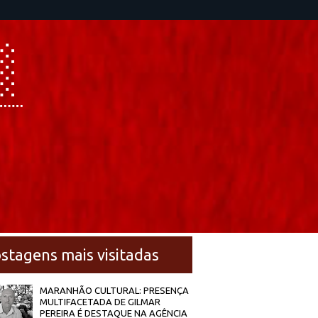
stagens mais visitadas
MARANHÃO CULTURAL: PRESENÇA
MULTIFACETADA DE GILMAR
PEREIRA É DESTAQUE NA AGÊNCIA