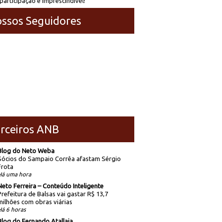
participação é imprescindível!
ssos Seguidores
rceiros ANB
Blog do Neto Weba
Sócios do Sampaio Corrêa afastam Sérgio
Frota
Há uma hora
Neto Ferreira – Conteúdo Inteligente
Prefeitura de Balsas vai gastar R$ 13,7
milhões com obras viárias
Há 6 horas
Blog do Fernando Atallaia