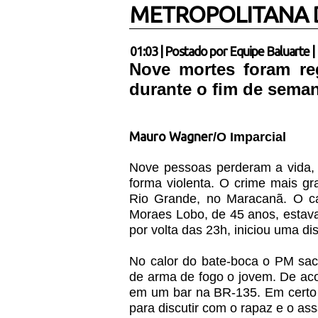
METROPOLITANA D
01:03
|
Postado por
Equipe Baluarte
|
Nove mortes foram reg
durante o fim de sema
Mauro Wagner
/O Imparcial
Nove pessoas perderam a vida, 
forma violenta. O crime mais gra
Rio Grande, no Maracanã. O cab
Moraes Lobo, de 45 anos, estava 
por volta das 23h, iniciou uma 
No calor do bate-boca o PM sac
de arma de fogo o jovem. De aco
em um bar na BR-135. Em certo 
para discutir com o rapaz e o as