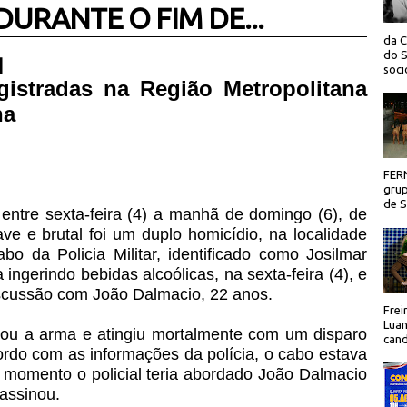
URANTE O FIM DE...
da C
do S
 |
socio
istradas na Região Metropolitana
na
FER
grup
de Sã
entre sexta-feira (4) a manhã de domingo (6), de
ve e brutal foi um duplo homicídio, na localidade
o da Policia Militar, identificado como Josilmar
ingerindo bebidas alcoólicas, na sexta-feira (4), e
discussão com João Dalmacio, 22 anos.
Frei
Luan
ou a arma e atingiu mortalmente com um disparo
cand
rdo com as informações da polícia, o cabo estava
momento o policial teria abordado João Dalmacio
sassinou.