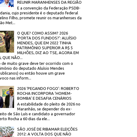
REUNIR MARANHENSES DA REGIÃO
E a convenção da Federação PSDB-
dania, cujo presidente é o deputado federal
elino Filho, promete reunir os maranhenses da
ão Met...
O QUE? COMO ASSIM? 2026
‘PORTA DOS FUNDOS?’: ALUÍSIO
MENDES, QUE EM 2022 TINHA
PATRIMÔNIO SUPERIOR A R$ 5
MILHÕES, DIZ AO TSE, AGORA EM
, QUE NÃO...
 de muito grave deve ter ocorrido com o
imônio do deputado Aluísio Mendes
ublicanos) ou então houve um grave
voco nas inform...
2026 ‘PEGANDO FOGO’: ROBERTO
ROCHA INCORPORA ‘HOMEM-
BOMBA’ E DESAFIA CENÁRIOS
A estabilidade do pleito de 2026 no
Maranhão, se depender do ex-
eito de São Luís e candidato a governador
rto Rocha a 60 dias da ele...
SÃO JOSÉ DE RIBAMAR ELEIÇÕES
2012: A VOLTA DOS QUE NÃO