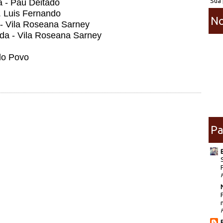
Sua 
 - Pau Deitado
s. Luis Fernando
No
 - Vila Roseana Sarney
da - Vila Roseana Sarney
do Povo
Pa