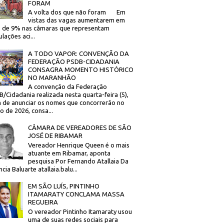
FORAM
A volta dos que não foram Em
vistas das vagas aumentarem em
 de 9% nas câmaras que representam
lações aci...
A TODO VAPOR: CONVENÇÃO DA
FEDERAÇÃO PSDB-CIDADANIA
CONSAGRA MOMENTO HISTÓRICO
NO MARANHÃO
A convenção da Federação
/Cidadania realizada nesta quarta-feira (5),
 de anunciar os nomes que concorrerão no
to de 2026, consa...
CÂMARA DE VEREADORES DE SÃO
JOSÉ DE RIBAMAR
Vereador Henrique Queen é o mais
atuante em Ribamar, aponta
pesquisa Por Fernando Atallaia Da
cia Baluarte atallaia.balu...
EM SÃO LUÍS, PINTINHO
ITAMARATY CONCLAMA MASSA
REGUEIRA
O vereador Pintinho Itamaraty usou
uma de suas redes sociais para