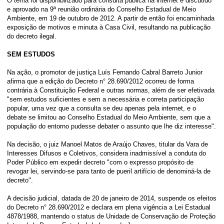
O tema foi disponibilizado para consulta pública na internet e discutido
e aprovado na 9ª reunião ordinária do Conselho Estadual de Meio
Ambiente, em 19 de outubro de 2012. A partir de então foi encaminhada
exposição de motivos e minuta à Casa Civil, resultando na publicação
do decreto ilegal.
SEM ESTUDOS
Na ação, o promotor de justiça Luís Fernando Cabral Barreto Junior
afirma que a edição do Decreto n° 28.690/2012 ocorreu de forma
contrária à Constituição Federal e outras normas, além de ser efetivada
"sem estudos suficientes e sem a necessária e correta participação
popular, uma vez que a consulta se deu apenas pela internet, e o
debate se limitou ao Conselho Estadual do Meio Ambiente, sem que a
população do entorno pudesse debater o assunto que lhe diz interesse".
Na decisão, o juiz Manoel Matos de Araújo Chaves, titular da Vara de
Interesses Difusos e Coletivos, considera inadmissível a conduta do
Poder Público em expedir decreto "com o expresso propósito de
revogar lei, servindo-se para tanto de pueril artifício de denominá-la de
decreto".
A decisão judicial, datada de 20 de janeiro de 2014, suspende os efeitos
do Decreto n° 28.690/2012 e declara em plena vigência a Lei Estadual
4878/1988, mantendo o status de Unidade de Conservação de Proteção