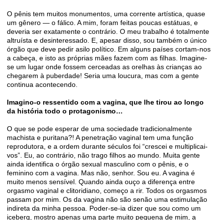
O pênis tem muitos monumentos, uma corrente artística, quase
um gênero — o fálico. A mim, foram feitas poucas estátuas, e
deveria ser exatamente o contrário. O meu trabalho é totalmente
altruísta e desinteressado. E, apesar disso, sou também o único
órgão que deve pedir asilo político. Em alguns países cortam-nos
a cabeça, e isto as próprias mães fazem com as ﬁlhas. Imagine-
se um lugar onde fossem cerceadas as orelhas às crianças ao
chegarem à puberdade! Seria uma loucura, mas com a gente
continua acontecendo.
Imagino-o ressentido com a vagina, que lhe tirou ao longo
da história todo o protagonismo…
O que se pode esperar de uma sociedade tradicionalmente
machista e puritana?! A penetração vaginal tem uma função
reprodutora, e a ordem durante séculos foi “crescei e multiplicai-
vos”. Eu, ao contrário, não trago ﬁlhos ao mundo. Muita gente
ainda identiﬁca o órgão sexual masculino com o pênis, e o
feminino com a vagina. Mas não, senhor. Sou eu. A vagina é
muito menos sensível. Quando ainda ouço a diferença entre
orgasmo vaginal e clitoridiano, começo a rir. Todos os orgasmos
passam por mim. Os da vagina não são senão uma estimulação
indireta da minha pessoa. Poder-se-ia dizer que sou como um
iceberg, mostro apenas uma parte muito pequena de mim, a