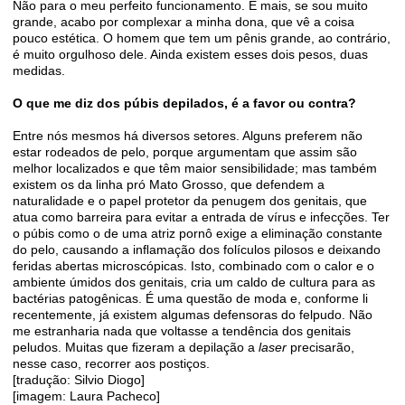
Não para o meu perfeito funcionamento. E mais, se sou muito
grande, acabo por complexar a minha dona, que vê a coisa
pouco estética. O homem que tem um pênis grande, ao contrário,
é muito orgulhoso dele. Ainda existem esses dois pesos, duas
medidas.
O que me diz dos púbis depilados, é a favor ou contra?
Entre nós mesmos há diversos setores. Alguns preferem não
estar rodeados de pelo, porque argumentam que assim são
melhor localizados e que têm maior sensibilidade; mas também
existem os da linha pró Mato Grosso, que defendem a
naturalidade e o papel protetor da penugem dos genitais, que
atua como barreira para evitar a entrada de vírus e infecções. Ter
o púbis como o de uma atriz pornô exige a eliminação constante
do pelo, causando a inﬂamação dos folículos pilosos e deixando
feridas abertas microscópicas. Isto, combinado com o calor e o
ambiente úmidos dos genitais, cria um caldo de cultura para as
bactérias patogênicas. É uma questão de moda e, conforme li
recentemente, já existem algumas defensoras do felpudo. Não
me estranharia nada que voltasse a tendência dos genitais
peludos. Muitas que ﬁzeram a depilação a
laser
precisarão,
nesse caso, recorrer aos postiços.
[tradução: Silvio Diogo]
[imagem: Laura Pacheco]