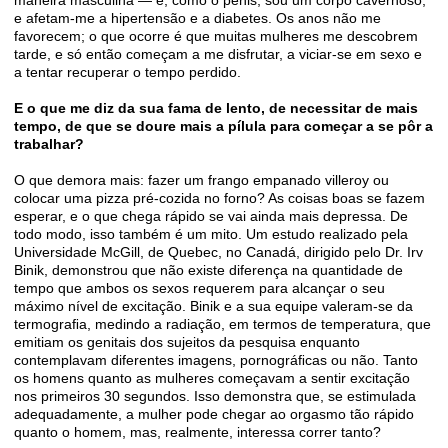
maneira masculina — e, como o pênis, sou um corpo cavernoso,
e afetam-me a hipertensão e a diabetes. Os anos não me
favorecem; o que ocorre é que muitas mulheres me descobrem
tarde, e só então começam a me disfrutar, a viciar-se em sexo e
a tentar recuperar o tempo perdido.
E o que me diz da sua fama de lento, de necessitar de mais
tempo, de que se doure mais a pílula para começar a se pôr a
trabalhar?
O que demora mais: fazer um frango empanado villeroy ou
colocar uma pizza pré-cozida no forno? As coisas boas se fazem
esperar, e o que chega rápido se vai ainda mais depressa. De
todo modo, isso também é um mito. Um estudo realizado pela
Universidade McGill, de Quebec, no Canadá, dirigido pelo Dr. Irv
Binik, demonstrou que não existe diferença na quantidade de
tempo que ambos os sexos requerem para alcançar o seu
máximo nível de excitação. Binik e a sua equipe valeram-se da
termograﬁa, medindo a radiação, em termos de temperatura, que
emitiam os genitais dos sujeitos da pesquisa enquanto
contemplavam diferentes imagens, pornográﬁcas ou não. Tanto
os homens quanto as mulheres começavam a sentir excitação
nos primeiros 30 segundos. Isso demonstra que, se estimulada
adequadamente, a mulher pode chegar ao orgasmo tão rápido
quanto o homem, mas, realmente, interessa correr tanto?