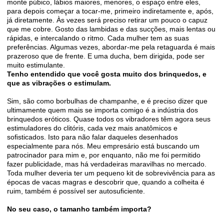
monte púbico, lábios maiores, menores, o espaço entre eles,
para depois começar a tocar-me, primeiro indiretamente e, após,
já diretamente. Às vezes será preciso retirar um pouco o capuz
que me cobre. Gosto das lambidas e das sucções, mais lentas ou
rápidas, e intercalando o ritmo. Cada mulher tem as suas
preferências. Algumas vezes, abordar-me pela retaguarda é mais
prazeroso que de frente. E uma ducha, bem dirigida, pode ser
muito estimulante.
Tenho entendido que você gosta muito dos brinquedos, e
que as vibrações o estimulam.
Sim, são como borbulhas de champanhe, e é preciso dizer que
ultimamente quem mais se importa comigo é a indústria dos
brinquedos eróticos. Quase todos os vibradores têm agora seus
estimuladores do clitóris, cada vez mais anatômicos e
soﬁsticados. Isto para não falar daqueles desenhados
especialmente para nós. Meu empresário está buscando um
patrocinador para mim e, por enquanto, não me foi permitido
fazer publicidade, mas há verdadeiras maravilhas no mercado.
Toda mulher deveria ter um pequeno kit de sobrevivência para as
épocas de vacas magras e descobrir que, quando a colheita é
ruim, também é possível ser autosuﬁciente.
No seu caso, o tamanho também importa?