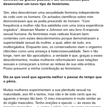
desenvolver um novo tipo de feminismo.
Sim, eles descobriram uma sexualidade feminina independente
do coito com os homens. Os achados cientíﬁcos sobre mim
demonstravam que se podia prescindir do homem. “Com
frequência a mulher não ﬁca satisfeita com uma única experiência
orgástica”, disseram Master e Johnson em seu livro
A resposta
sexual humana
. As feministas mais radicais ﬁcaram bem
contentes com esses descobrimentos porque demonstravam a
superioridade sexual da mulher, a qual, além de tudo, era
multiorgástica. Enquanto isso, os conservadores viam o orgasmo
clitorídeo como uma ameaça à heterossexualidade. Sem ir tão
longe, nem ser tão apocalíptico, a verdade é que, graças a esses
descobrimentos, muitas mulheres reformularam suas relações
sexuais e começaram a tomar as rédeas de sua vida erótica.
Posso presumir a minha contribuição ao feminismo.
Diz-se que você que aguenta melhor o passar do tempo que
o pênis.
Muitas mulheres experimentam a sua plenitude sexual na
maturidade, aos 40 e tantos, mas não é de todo certo que eu
aguente o tempo tão bem. O meu mecanismo é muito similar ao
do órgão masculino. Tenho ereções e ejaculo — às vezes da