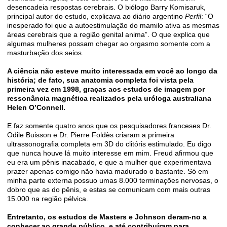
desencadeia respostas cerebrais. O biólogo Barry Komisaruk,
principal autor do estudo, explicava ao diário argentino
Perﬁl
: “O
inesperado foi que a autoestimulação do mamilo ativa as mesmas
áreas cerebrais que a região genital anima”. O que explica que
algumas mulheres possam chegar ao orgasmo somente com a
masturbação dos seios.
A ciência não esteve muito interessada em você ao longo da
história; de fato, sua anatomia completa foi vista pela
primeira vez em 1998, graças aos estudos de imagem por
ressonância magnética realizados pela uróloga australiana
Helen O’Connell.
E faz somente quatro anos que os pesquisadores franceses Dr.
Odile Buisson e Dr. Pierre Foldès criaram a primeira
ultrassonograﬁa completa em 3D do clitóris estimulado. Eu digo
que nunca houve lá muito interesse em mim. Freud aﬁrmou que
eu era um pênis inacabado, e que a mulher que experimentava
prazer apenas comigo não havia madurado o bastante. Só em
minha parte externa possuo umas 8.000 terminações nervosas, o
dobro que as do pênis, e estas se comunicam com mais outras
15.000 na região pélvica.
Entretanto, os estudos de Masters e Johnson deram-no a
conhecer ao grande público, e até contribuíram para