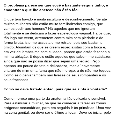
O problema parece ser que você é bastante esquisitinho, e
encontrar o que lhe apetece não é tão fácil.
O que tem havido é muita incultura e desconhecimento. Se até
muitas mulheres não estão muito familiarizadas comigo, que
vamos pedir aos homens? Há aqueles que me ignoram
totalmente e se dedicam a fazer espeleologia vaginal. Há os que,
tão logo me veem, arremetem contra mim sem piedade e de
forma bruta, isto me assusta e me retraio, pois sou bastante
tímido. Abundam os que se creem especialistas com a boca e,
em vez de lamber-me com cuidado, parece que estão fazendo a
minha ablação. E depois estão aqueles que sabem me satisfazer,
ainda que não se possa dizer que sejam uma legião. Peço
apenas um pouco de tato e delicadeza, mas aí novamente
criaram de mim uma fama que não mereço, a de não-me-toques.
Como se o pênis também não tivesse os seus rompantes e os
seus fracassos.
Como se deve tratá-lo então, para que se sinta à vontade?
Como merece uma parte da anatomia tão delicada e sensível.
Para estimular a mulher, há que se começar a tatear as zonas
erógenas secundárias, para em seguida ir às primárias. Uma vez
na zona genital, eu devo ser o último a tocar. Deve-se iniciar pelo