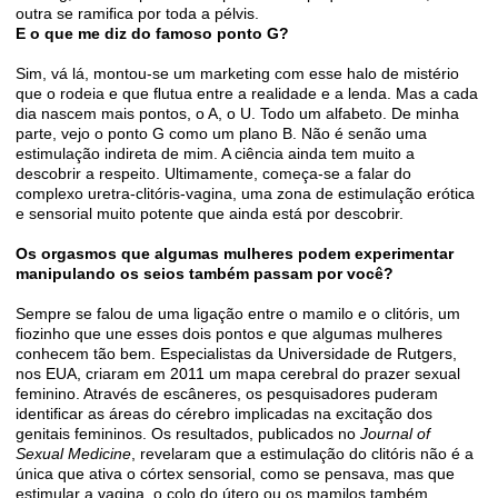
outra se ramiﬁca por toda a pélvis.
E o que me diz do famoso ponto G?
Sim, vá lá, montou-se um marketing com esse halo de mistério
que o rodeia e que ﬂutua entre a realidade e a lenda. Mas a cada
dia nascem mais pontos, o A, o U. Todo um alfabeto. De minha
parte, vejo o ponto G como um plano B. Não é senão uma
estimulação indireta de mim. A ciência ainda tem muito a
descobrir a respeito. Ultimamente, começa-se a falar do
complexo uretra-clitóris-vagina, uma zona de estimulação erótica
e sensorial muito potente que ainda está por descobrir.
Os orgasmos que algumas mulheres podem experimentar
manipulando os seios também passam por você?
Sempre se falou de uma ligação entre o mamilo e o clitóris, um
ﬁozinho que une esses dois pontos e que algumas mulheres
conhecem tão bem. Especialistas da Universidade de Rutgers,
nos EUA, criaram em 2011 um mapa cerebral do prazer sexual
feminino. Através de escâneres, os pesquisadores puderam
identiﬁcar as áreas do cérebro implicadas na excitação dos
genitais femininos. Os resultados, publicados no
Journal of
Sexual Medicine
, revelaram que a estimulação do clitóris não é a
única que ativa o córtex sensorial, como se pensava, mas que
estimular a vagina, o colo do útero ou os mamilos também