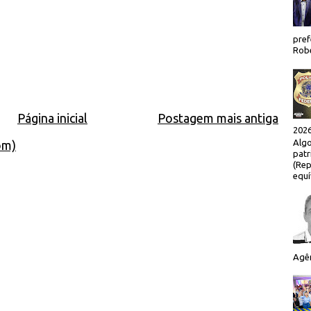
pref
Robe
Página inicial
Postagem mais antiga
2026
Algo
om)
patr
(Rep
equí
Agên