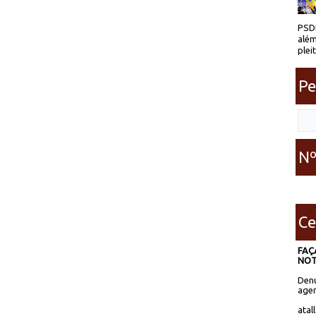
PSDB
além
plei
Pe
Nº
Ce
FAÇ
NOT
Denú
agen
atal