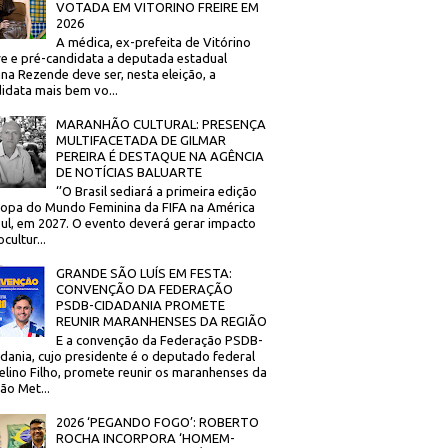
VOTADA EM VITORINO FREIRE EM
2026
A médica, ex-prefeita de Vitórino
re e pré-candidata a deputada estadual
na Rezende deve ser, nesta eleição, a
idata mais bem vo...
MARANHÃO CULTURAL: PRESENÇA
MULTIFACETADA DE GILMAR
PEREIRA É DESTAQUE NA AGÊNCIA
DE NOTÍCIAS BALUARTE
‘’O Brasil sediará a primeira edição
opa do Mundo Feminina da FIFA na América
ul, em 2027. O evento deverá gerar impacto
cultur...
GRANDE SÃO LUÍS EM FESTA:
CONVENÇÃO DA FEDERAÇÃO
PSDB-CIDADANIA PROMETE
REUNIR MARANHENSES DA REGIÃO
E a convenção da Federação PSDB-
dania, cujo presidente é o deputado federal
elino Filho, promete reunir os maranhenses da
ão Met...
2026 ‘PEGANDO FOGO’: ROBERTO
ROCHA INCORPORA ‘HOMEM-