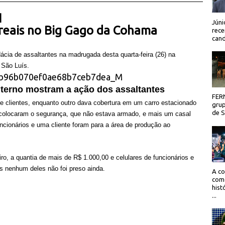
 |
Júni
 reais no Big Gago da Cohama
rece
cand
ácia de assaltantes na madrugada desta quarta-feira (26) na
 São Luís.
nterno mostram a ação dos assaltantes
FER
 clientes, enquanto outro dava cobertura em um carro estacionado
grup
de Sã
o colocaram o segurança, que não estava armado, e mais um casal
ncionários e uma cliente foram para a área de produção ao
ro, a quantia de mais de R$ 1.000,00 e celulares de funcionários e
as nenhum deles não foi preso ainda.
A co
como
hist
...