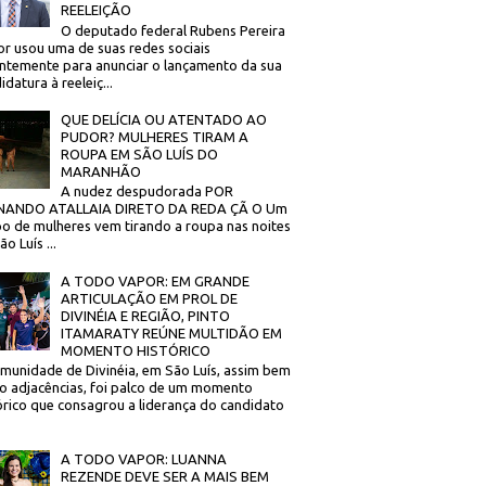
REELEIÇÃO
O deputado federal Rubens Pereira
or usou uma de suas redes sociais
ntemente para anunciar o lançamento da sua
idatura à reeleiç...
QUE DELÍCIA OU ATENTADO AO
PUDOR? MULHERES TIRAM A
ROUPA EM SÃO LUÍS DO
MARANHÃO
A nudez despudorada POR
NANDO ATALLAIA DIRETO DA REDA ÇÃ O Um
o de mulheres vem tirando a roupa nas noites
o Luís ...
A TODO VAPOR: EM GRANDE
ARTICULAÇÃO EM PROL DE
DIVINÉIA E REGIÃO, PINTO
ITAMARATY REÚNE MULTIDÃO EM
MOMENTO HISTÓRICO
munidade de Divinéia, em São Luís, assim bem
 adjacências, foi palco de um momento
órico que consagrou a liderança do candidato
A TODO VAPOR: LUANNA
REZENDE DEVE SER A MAIS BEM