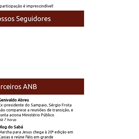
participação é imprescindível!
ssos Seguidores
rceiros ANB
Genivaldo Abreu
Ex-presidente do Sampaio, Sérgio Frota
não comparece a reuniões de transição, e
Junta aciona Ministério Público
Há 7 horas
Blog do Sabá
Marcha para Jesus chega à 20ª edição em
Caxias e reúne fiéis em grande