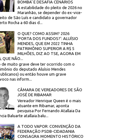
BOMBA’ E DESAFIA CENÁRIOS
A estabilidade do pleito de 2026 no
Maranhão, se depender do ex-vice-
eito de São Luís e candidato a governador
rto Rocha a 60 dias d...
O QUE? COMO ASSIM? 2026
‘PORTA DOS FUNDOS?’: ALUÍSIO
MENDES, QUE EM 2022 TINHA
PATRIMÔNIO SUPERIOR A R$ 5
MILHÕES, DIZ AO TSE, AGORA EM
, QUE NÃO...
 de muito grave deve ter ocorrido com o
imônio do deputado Aluísio Mendes
ublicanos) ou então houve um grave
voco nas inform...
CÂMARA DE VEREADORES DE SÃO
JOSÉ DE RIBAMAR
Vereador Henrique Queen é o mais
atuante em Ribamar, aponta
pesquisa Por Fernando Atallaia Da
cia Baluarte atallaia.balu...
A TODO VAPOR: CONVENÇÃO DA
FEDERAÇÃO PSDB-CIDADANIA
CONSAGRA MOMENTO HISTÓRICO