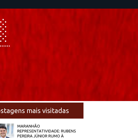
stagens mais visitadas
MARANHÃO
REPRESENTATIVIDADE: RUBENS
PEREIRA JÚNIOR RUMO À