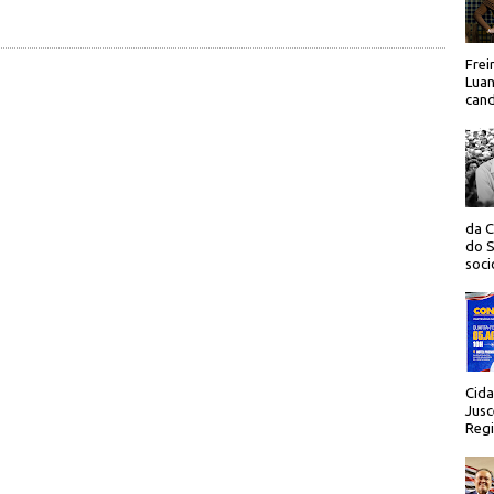
Frei
Luan
cand
da C
do S
socio
Cida
Jusc
Regi