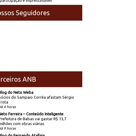
participação é imprescindível!
ssos Seguidores
rceiros ANB
Blog do Neto Weba
Sócios do Sampaio Corrêa afastam Sérgio
Frota
Há 4 horas
Neto Ferreira – Conteúdo Inteligente
Prefeitura de Balsas vai gastar R$ 13,7
milhões com obras viárias
Há 9 horas
Blog do Fernando Atallaia