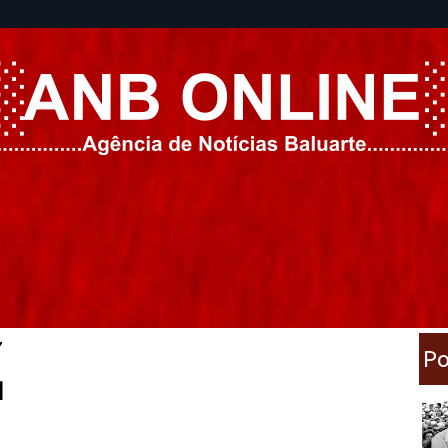
7
Po
 |