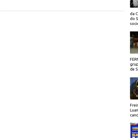
da C
do S
socio
FER
grup
de Sã
Frei
Luan
cand