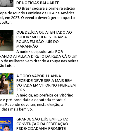
DE NOTÍCIAS BALUARTE
‘’O Brasil sediará a primeira edição
opa do Mundo Feminina da FIFA na América
ul, em 2027. O evento deverá gerar impacto
cultur...
QUE DELÍCIA OU ATENTADO AO
PUDOR? MULHERES TIRAM A
ROUPA EM SÃO LUÍS DO
MARANHÃO
A nudez despudorada POR
NANDO ATALLAIA DIRETO DA REDA ÇÃ O Um
o de mulheres vem tirando a roupa nas noites
o Luís ...
A TODO VAPOR: LUANNA
REZENDE DEVE SER A MAIS BEM
VOTADA EM VITORINO FREIRE EM
2026
A médica, ex-prefeita de Vitórino
re e pré-candidata a deputada estadual
na Rezende deve ser, nesta eleição, a
idata mais bem vo...
GRANDE SÃO LUÍS EM FESTA:
CONVENÇÃO DA FEDERAÇÃO
PSDB-CIDADANIA PROMETE