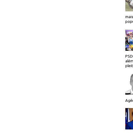
mais
popu
PSDB
além
plei
Agên