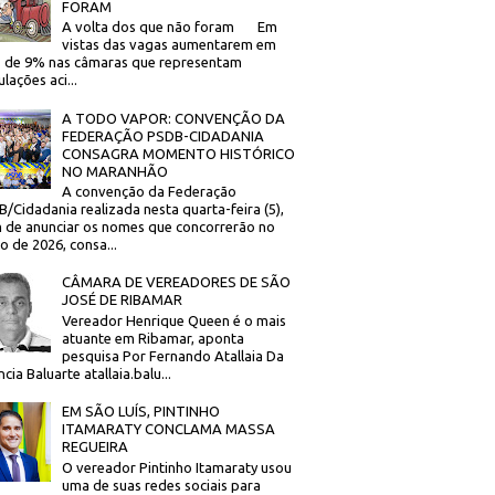
FORAM
A volta dos que não foram Em
vistas das vagas aumentarem em
 de 9% nas câmaras que representam
lações aci...
A TODO VAPOR: CONVENÇÃO DA
FEDERAÇÃO PSDB-CIDADANIA
CONSAGRA MOMENTO HISTÓRICO
NO MARANHÃO
A convenção da Federação
/Cidadania realizada nesta quarta-feira (5),
 de anunciar os nomes que concorrerão no
to de 2026, consa...
CÂMARA DE VEREADORES DE SÃO
JOSÉ DE RIBAMAR
Vereador Henrique Queen é o mais
atuante em Ribamar, aponta
pesquisa Por Fernando Atallaia Da
cia Baluarte atallaia.balu...
EM SÃO LUÍS, PINTINHO
ITAMARATY CONCLAMA MASSA
REGUEIRA
O vereador Pintinho Itamaraty usou
uma de suas redes sociais para