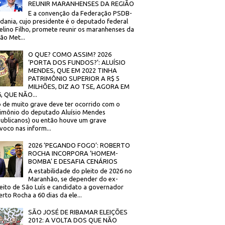
REUNIR MARANHENSES DA REGIÃO
E a convenção da Federação PSDB-
dania, cujo presidente é o deputado federal
elino Filho, promete reunir os maranhenses da
ão Met...
O QUE? COMO ASSIM? 2026
‘PORTA DOS FUNDOS?’: ALUÍSIO
MENDES, QUE EM 2022 TINHA
PATRIMÔNIO SUPERIOR A R$ 5
MILHÕES, DIZ AO TSE, AGORA EM
, QUE NÃO...
 de muito grave deve ter ocorrido com o
imônio do deputado Aluísio Mendes
ublicanos) ou então houve um grave
voco nas inform...
2026 ‘PEGANDO FOGO’: ROBERTO
ROCHA INCORPORA ‘HOMEM-
BOMBA’ E DESAFIA CENÁRIOS
A estabilidade do pleito de 2026 no
Maranhão, se depender do ex-
eito de São Luís e candidato a governador
rto Rocha a 60 dias da ele...
SÃO JOSÉ DE RIBAMAR ELEIÇÕES
2012: A VOLTA DOS QUE NÃO