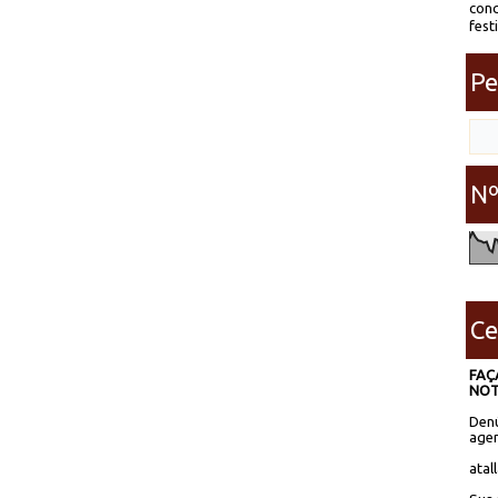
conc
fest
Pe
Nº
Ce
FAÇ
NOT
Denú
agen
atal