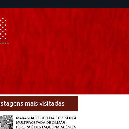
stagens mais visitadas
MARANHÃO CULTURAL: PRESENÇA
MULTIFACETADA DE GILMAR
PEREIRA É DESTAQUE NA AGÊNCIA