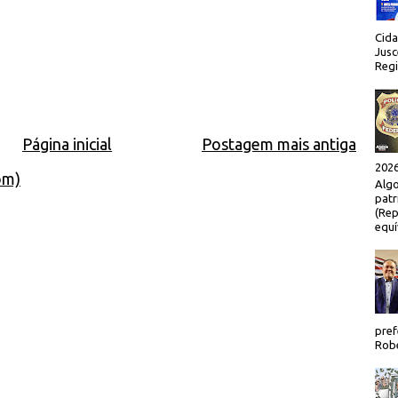
Cida
Jusc
Regi
Página inicial
Postagem mais antiga
2026
om)
Algo
patr
(Rep
equí
pref
Robe